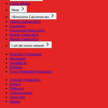
Guida all'asta
News
Ultimissime Calciomercato
Tabella Indisponibili
Nazionale
Quotazioni Fantacalcio
Regole Fantacalcio
Maglie Fantacalcio
I siti del nostro network
Probabili Formazioni
Infortunati
Squalificati
Diffidati
News Probabili Formazioni
Consigli Fantacalcio
Portieri
Difensori
Centrocampisti
Attaccanti
Mantra