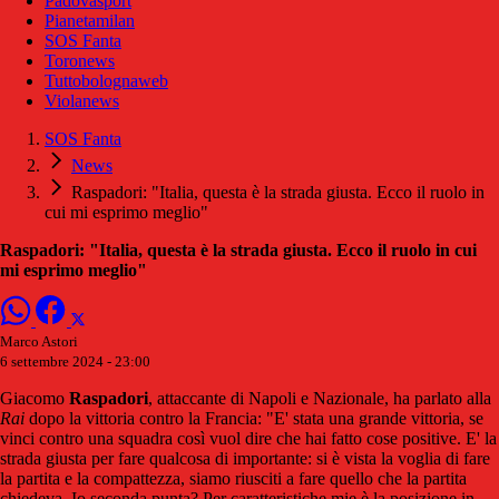
Padovasport
Pianetamilan
SOS Fanta
Toronews
Tuttobolognaweb
Violanews
SOS Fanta
News
Raspadori: "Italia, questa è la strada giusta. Ecco il ruolo in
cui mi esprimo meglio"
Raspadori: "Italia, questa è la strada giusta. Ecco il ruolo in cui
mi esprimo meglio"
Marco Astori
6 settembre 2024 - 23:00
Giacomo
Raspadori
, attaccante di Napoli e Nazionale, ha parlato alla
Rai
dopo la vittoria contro la Francia: "E' stata una grande vittoria, se
vinci contro una squadra così vuol dire che hai fatto cose positive. E' la
strada giusta per fare qualcosa di importante: si è vista la voglia di fare
la partita e la compattezza, siamo riusciti a fare quello che la partita
chiedeva. Io seconda punta? Per caratteristiche mie è la posizione in