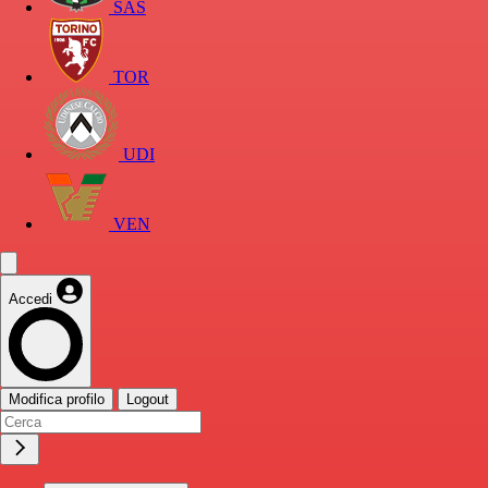
SAS
TOR
UDI
VEN
Accedi
Modifica profilo
Logout