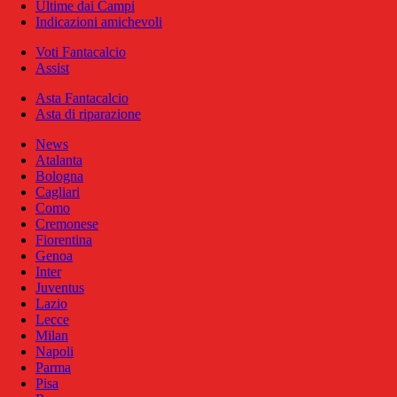
Ultime dai Campi
Indicazioni amichevoli
Voti Fantacalcio
Assist
Asta Fantacalcio
Asta di riparazione
News
Atalanta
Bologna
Cagliari
Como
Cremonese
Fiorentina
Genoa
Inter
Juventus
Lazio
Lecce
Milan
Napoli
Parma
Pisa