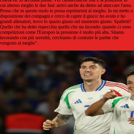
cui alterno meglio le due fasi: arrivi anche da dietro ad attaccare l'area.
Penso che in questo ruolo io possa esprimermi al meglio. Io mi metto a
disposizione dei compagni e cerco di capire il gioco: ho avuto e ho
grandi allenatori, trovo lo spazio giusto nel momento giusto. Spalletti?
Quello che ha detto rispecchia quello che sta facendo: quando ci sono
competizioni come l'Europeo la pressione è molto più alta. Stiamo
lavorando con più serenità, cerchiamo di costruire le partite che
vengono al meglio".