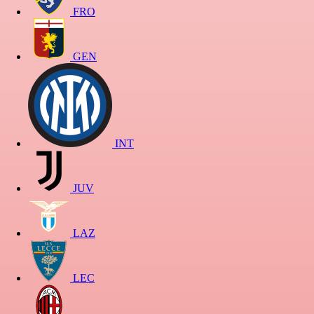
FRO
GEN
INT
JUV
LAZ
LEC