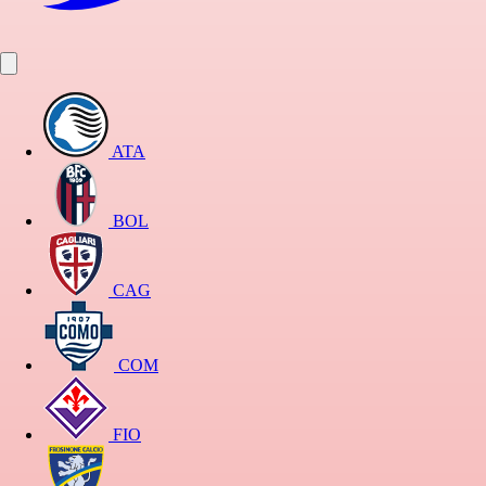
ATA
BOL
CAG
COM
FIO