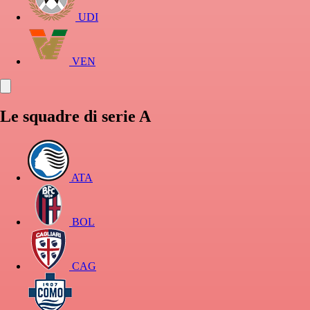
UDI
VEN
Le squadre di serie A
ATA
BOL
CAG