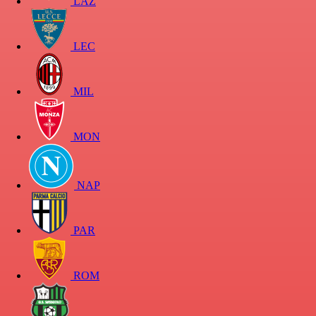
LAZ
LEC
MIL
MON
NAP
PAR
ROM