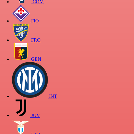
COM
FIO
FRO
GEN
INT
JUV