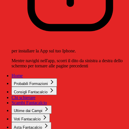
per installare la App sul tuo Iphone.
Mentre navighi nell'app, scorri il dito da sinistra a destra dello
schermo per tornare alle pagine precedenti
Home
Probabili Formazioni
Consigli Fantacalcio
Chi schierare
Scambi Fantacalcio
Ultime dai Campi
Voti Fantacalcio
Asta Fantacalcio