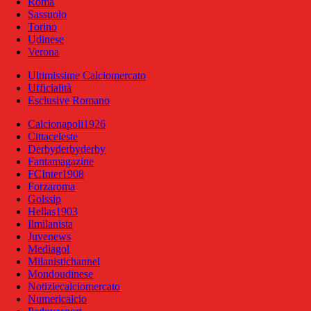
Roma
Sassuolo
Torino
Udinese
Verona
Ultimissime Calciomercato
Ufficialità
Esclusive Romano
Calcionapoli1926
Cittaceleste
Derbyderbyderby
Fantamagazine
FCInter1908
Forzaroma
Golssip
Hellas1903
Ilmilanista
Juvenews
Mediagol
Milanistichannel
Mondoudinese
Notiziecalciomercato
Numericalcio