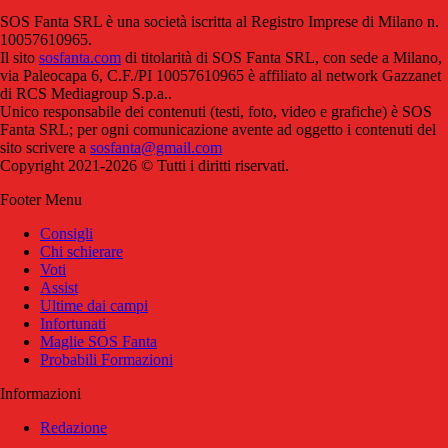
SOS Fanta SRL è una società iscritta al Registro Imprese di Milano n.
10057610965.
Il sito
sosfanta.com
di titolarità di SOS Fanta SRL, con sede a Milano,
via Paleocapa 6, C.F./PI 10057610965 è affiliato al network Gazzanet
di RCS Mediagroup S.p.a..
Unico responsabile dei contenuti (testi, foto, video e grafiche) è SOS
Fanta SRL; per ogni comunicazione avente ad oggetto i contenuti del
sito scrivere a
sosfanta@gmail.com
Copyright 2021-2026 © Tutti i diritti riservati.
Footer Menu
Consigli
Chi schierare
Voti
Assist
Ultime dai campi
Infortunati
Maglie SOS Fanta
Probabili Formazioni
Informazioni
Redazione