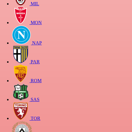
MIL
MON
NAP
PAR
ROM
SAS
TOR