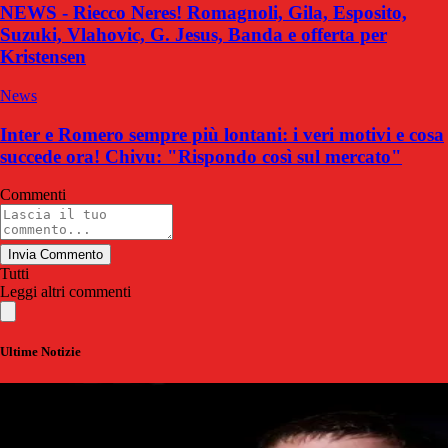
NEWS - Riecco Neres! Romagnoli, Gila, Esposito,
Suzuki, Vlahovic, G. Jesus, Banda e offerta per
Kristensen
News
Inter e Romero sempre più lontani: i veri motivi e cosa
succede ora! Chivu: "Rispondo così sul mercato"
Commenti
Invia Commento
Tutti
Leggi altri commenti
Ultime Notizie