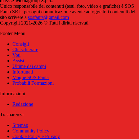
di RCS Mediagroup S.p.a..
Unico responsabile dei contenuti (testi, foto, video e grafiche) è SOS
Fanta SRL; per ogni comunicazione avente ad oggetto i contenuti del
sito scrivere a
sosfanta@gmail.com
Copyright 2021-2026 © Tutti i diritti riservati.
Footer Menu
Consigli
Chi schierare
Voti
Assist
Ultime dai campi
Infortunati
Maglie SOS Fanta
Probabili Formazioni
Informazioni
Redazione
Trasparenza
Sitemap
Community Policy
Cookie Policy e Privacy