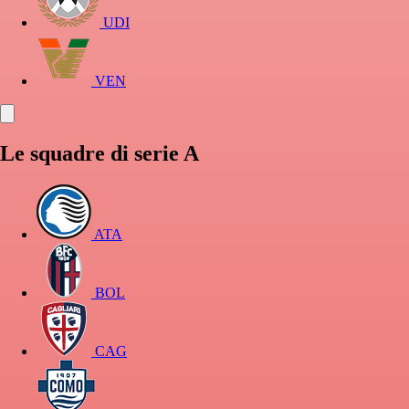
UDI
VEN
Le squadre di serie A
ATA
BOL
CAG