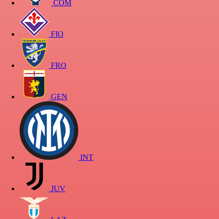
COM
FIO
FRO
GEN
INT
JUV