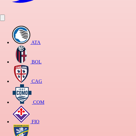
ATA
BOL
CAG
COM
FIO