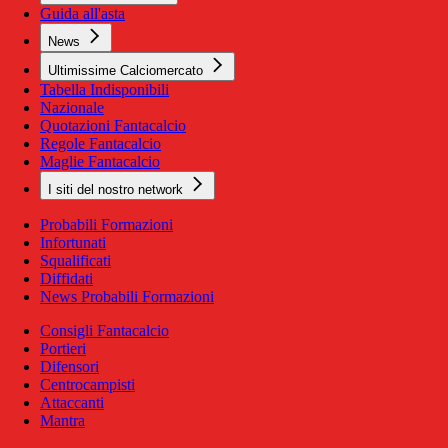
Guida all'asta
News
Ultimissime Calciomercato
Tabella Indisponibili
Nazionale
Quotazioni Fantacalcio
Regole Fantacalcio
Maglie Fantacalcio
I siti del nostro network
Probabili Formazioni
Infortunati
Squalificati
Diffidati
News Probabili Formazioni
Consigli Fantacalcio
Portieri
Difensori
Centrocampisti
Attaccanti
Mantra