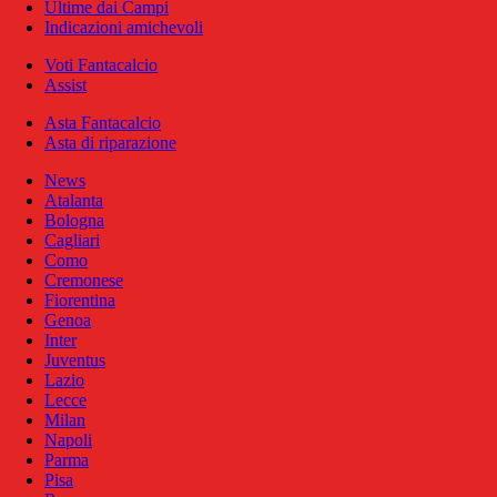
Ultime dai Campi
Indicazioni amichevoli
Voti Fantacalcio
Assist
Asta Fantacalcio
Asta di riparazione
News
Atalanta
Bologna
Cagliari
Como
Cremonese
Fiorentina
Genoa
Inter
Juventus
Lazio
Lecce
Milan
Napoli
Parma
Pisa