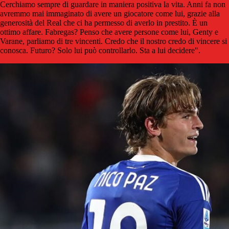
Cerchiamo sempre di guardare in maniera positiva la vita. Anni fa non
avremmo mai immaginato di avere un giocatore come lui, grazie alla
generosità del Real che ci ha permesso di averlo in prestito. È un
ottimo affare. Fabregas? Penso che avere persone come lui, Genty e
Varane, parliamo di tre vincenti. Credo che il nostro credo di vincere si
conosca. Futuro? Solo lui può controllarlo. Sta a lui decidere".