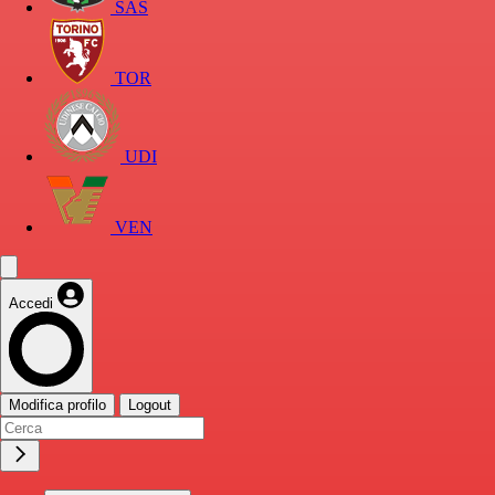
SAS
TOR
UDI
VEN
Accedi
Modifica profilo
Logout