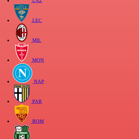
LAZ
LEC
MIL
MON
NAP
PAR
ROM