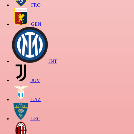
FRO
GEN
INT
JUV
LAZ
LEC