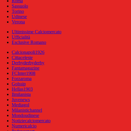
Roma
Sassuolo
Torino
Udinese
Verona
Ultimissime Calciomercato
Ufficialità
Esclusive Romano
Calcionapoli1926
Cittaceleste
Derbyderbyderby
Fantamagazine
FCInter1908
Forzaroma
Golssip
Hellas1903
Ilmilanista
Juvenews
Mediagol
Milanistichannel
Mondoudinese
Notiziecalciomercato
Numericalcio