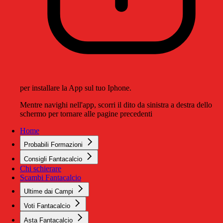
per installare la App sul tuo Iphone.
Mentre navighi nell'app, scorri il dito da sinistra a destra dello
schermo per tornare alle pagine precedenti
Home
Probabili Formazioni
Consigli Fantacalcio
Chi schierare
Scambi Fantacalcio
Ultime dai Campi
Voti Fantacalcio
Asta Fantacalcio