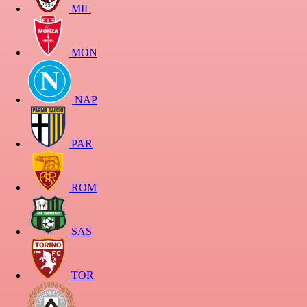
MIL
MON
NAP
PAR
ROM
SAS
TOR