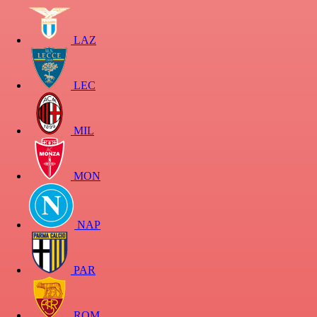
LAZ
LEC
MIL
MON
NAP
PAR
ROM