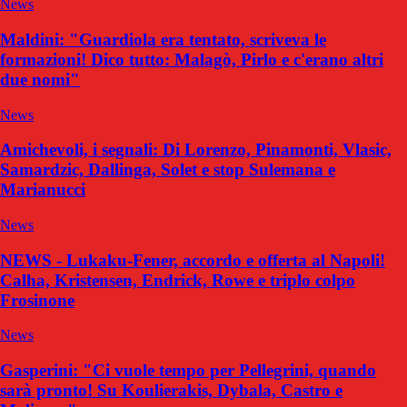
News
Maldini: "Guardiola era tentato, scriveva le
formazioni! Dico tutto: Malagò, Pirlo e c'erano altri
due nomi"
News
Amichevoli, i segnali: Di Lorenzo, Pinamonti, Vlasic,
Samardzic, Dallinga, Solet e stop Sulemana e
Marianucci
News
NEWS - Lukaku-Fener, accordo e offerta al Napoli!
Calha, Kristensen, Endrick, Rowe e triplo colpo
Frosinone
News
Gasperini: "Ci vuole tempo per Pellegrini, quando
sarà pronto! Su Koulierakis, Dybala, Castro e