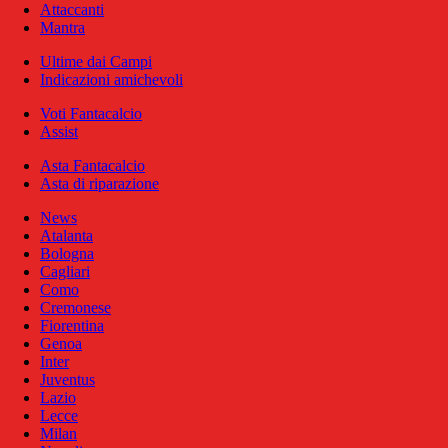
Attaccanti
Mantra
Ultime dai Campi
Indicazioni amichevoli
Voti Fantacalcio
Assist
Asta Fantacalcio
Asta di riparazione
News
Atalanta
Bologna
Cagliari
Como
Cremonese
Fiorentina
Genoa
Inter
Juventus
Lazio
Lecce
Milan