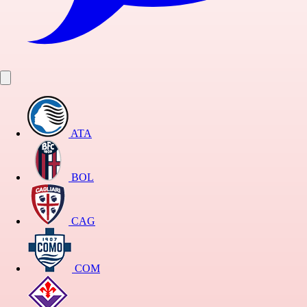
ATA
BOL
CAG
COM