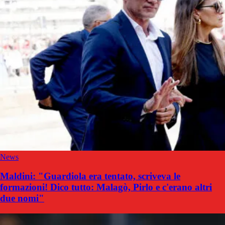
News
Maldini: "Guardiola era tentato, scriveva le
formazioni! Dico tutto: Malagò, Pirlo e c'erano altri
due nomi"