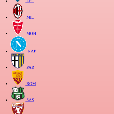
LEC
MIL
MON
NAP
PAR
ROM
SAS