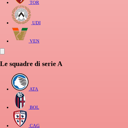
TOR
UDI
VEN
Le squadre di serie A
ATA
BOL
CAG