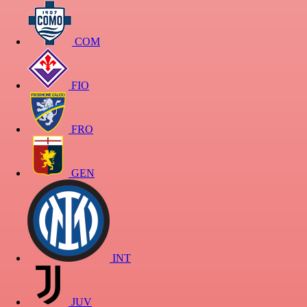
COM
FIO
FRO
GEN
INT
JUV