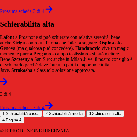
Prossima scheda 3 di 4
Schierabilità alta
Lafont
a Frosinone si può schierare con relativa serenità, bene
anche
Sirigu
contro un Parma che fatica a segnare.
Ospina
ok a
Genova (ma qualcosa può concedere),
Handanovic
vive un magic
moment e pure a Bergamo - campo tostissimo - si può mettere.
Bene
Szczesny
a San Siro: anche in Milan-Juve, il nostro consiglio è
di schierarlo perché deve fare una partita importante tutta la
Juve.
Strakosha
a Sassuolo soluzione approvata.
3 di 4
Prossima scheda 3 di 4
1
Schierabilità bassa
2
Schierabilità media
3
Schierabilità alta
4
Pagina 4
© RIPRODUZIONE RISERVATA