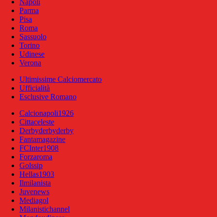
Napoli
Parma
Pisa
Roma
Sassuolo
Torino
Udinese
Verona
Ultimissime Calciomercato
Ufficialità
Esclusive Romano
Calcionapoli1926
Cittaceleste
Derbyderbyderby
Fantamagazine
FCInter1908
Forzaroma
Golssip
Hellas1903
Ilmilanista
Juvenews
Mediagol
Milanistichannel