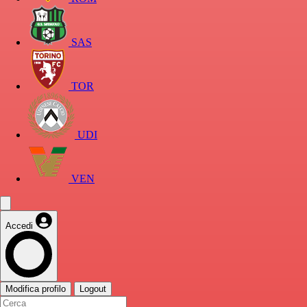
SAS
TOR
UDI
VEN
Accedi
Modifica profilo
Logout