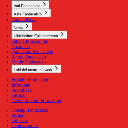
Voti Fantacalcio
Asta Fantacalcio
Guida all'asta
News
Ultimissime Calciomercato
Tabella Indisponibili
Nazionale
Quotazioni Fantacalcio
Regole Fantacalcio
Maglie Fantacalcio
I siti del nostro network
Probabili Formazioni
Infortunati
Squalificati
Diffidati
News Probabili Formazioni
Consigli Fantacalcio
Portieri
Difensori
Centrocampisti