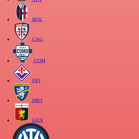
BOL
CAG
COM
FIO
FRO
GEN