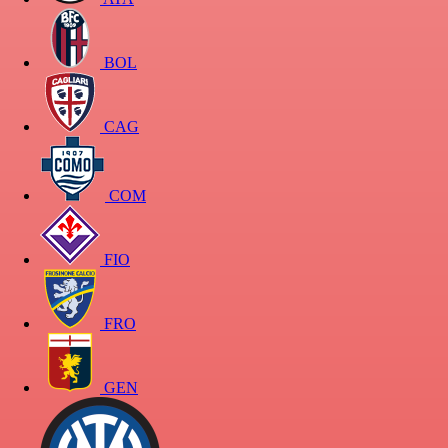
BOL
CAG
COM
FIO
FRO
GEN