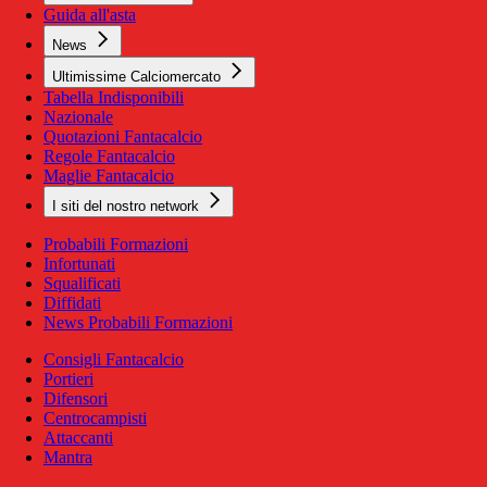
Guida all'asta
News
Ultimissime Calciomercato
Tabella Indisponibili
Nazionale
Quotazioni Fantacalcio
Regole Fantacalcio
Maglie Fantacalcio
I siti del nostro network
Probabili Formazioni
Infortunati
Squalificati
Diffidati
News Probabili Formazioni
Consigli Fantacalcio
Portieri
Difensori
Centrocampisti
Attaccanti
Mantra