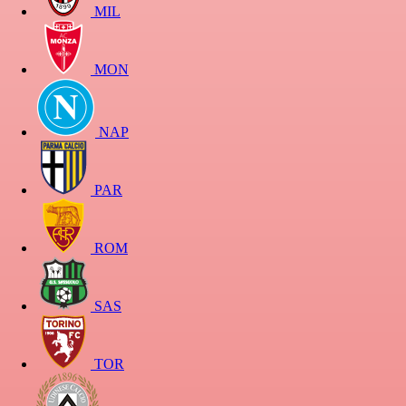
MIL
MON
NAP
PAR
ROM
SAS
TOR