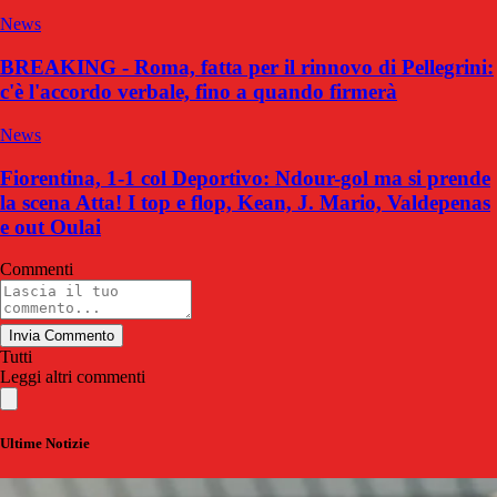
News
BREAKING - Roma, fatta per il rinnovo di Pellegrini:
c'è l'accordo verbale, fino a quando firmerà
News
Fiorentina, 1-1 col Deportivo: Ndour-gol ma si prende
la scena Atta! I top e flop, Kean, J. Mario, Valdepenas
e out Oulai
Commenti
Invia Commento
Tutti
Leggi altri commenti
Ultime Notizie