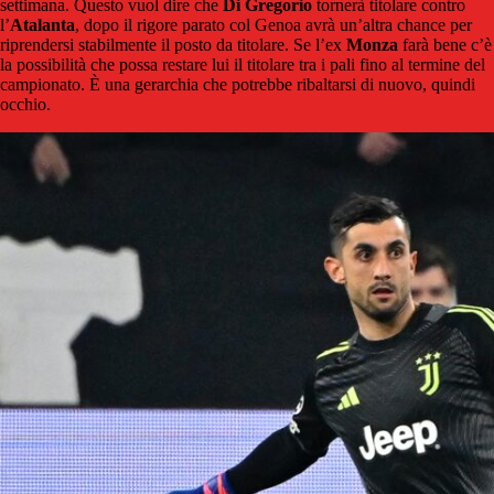
settimana. Questo vuol dire che
Di
Gregorio
tornerà titolare contro
l’
Atalanta
, dopo il rigore parato col Genoa avrà un’altra chance per
riprendersi stabilmente il posto da titolare. Se l’ex
Monza
farà bene c’è
la possibilità che possa restare lui il titolare tra i pali fino al termine del
campionato. È una gerarchia che potrebbe ribaltarsi di nuovo, quindi
occhio.