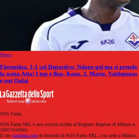
News
Fiorentina, 1-1 col Deportivo: Ndour-gol ma si prende
la scena Atta! I top e flop, Kean, J. Mario, Valdepenas
e out Oulai
SOS Fanta
SOS Fanta SRL è una società iscritta al Registro Imprese di Milano n.
10057610965.
Il sito
sosfanta.com
di titolarità di SOS Fanta SRL, con sede a Milano,