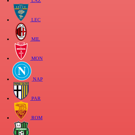
LAZ
LEC
MIL
MON
NAP
PAR
ROM