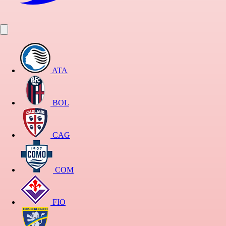
ATA
BOL
CAG
COM
FIO