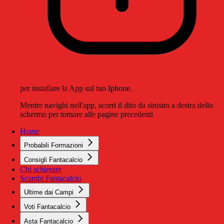
per installare la App sul tuo Iphone.
Mentre navighi nell'app, scorri il dito da sinistra a destra dello
schermo per tornare alle pagine precedenti
Home
Probabili Formazioni
Consigli Fantacalcio
Chi schierare
Scambi Fantacalcio
Ultime dai Campi
Voti Fantacalcio
Asta Fantacalcio