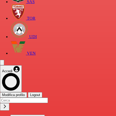
SAS
TOR
UDI
VEN
Accedi
Modifica profilo
Logout