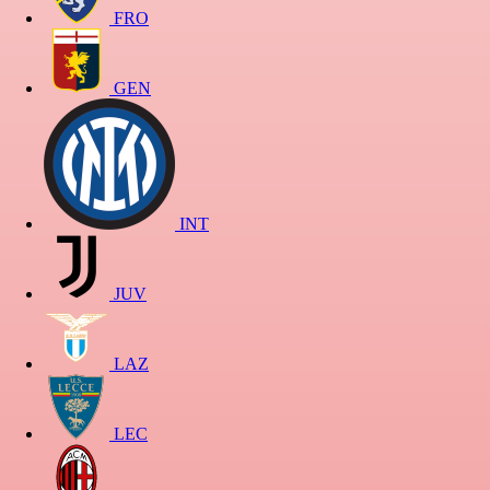
FRO
GEN
INT
JUV
LAZ
LEC