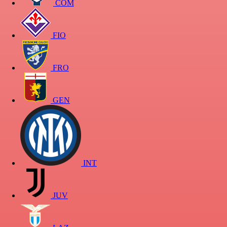
COM
FIO
FRO
GEN
INT
JUV