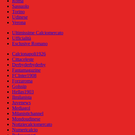
Roma
Sassuolo
Torino
Udinese
Verona
Ultimissime Calciomercato
Ufficialità
Esclusive Romano
Calcionapoli1926
Cittaceleste
Derbyderbyderby
Fantamagazine
FCInter1908
Forzaroma
Golssip
Hellas1903
Ilmilanista
Juvenews
Mediagol
Milanistichannel
Mondoudinese
Notiziecalciomercato
Numericalcio