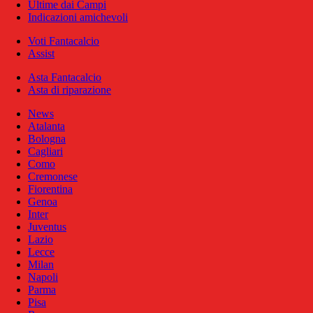
Ultime dai Campi
Indicazioni amichevoli
Voti Fantacalcio
Assist
Asta Fantacalcio
Asta di riparazione
News
Atalanta
Bologna
Cagliari
Como
Cremonese
Fiorentina
Genoa
Inter
Juventus
Lazio
Lecce
Milan
Napoli
Parma
Pisa