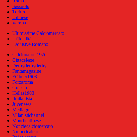
Roma
Sassuolo
Torino
Udinese
Verona
Ultimissime Calciomercato
Ufficialità
Esclusive Romano
Calcionapoli1926
Cittaceleste
Derbyderbyderby
Fantamagazine
FCInter1908
Forzaroma
Golssip
Hellas1903
Ilmilanista
Juvenews
Mediagol
Milanistichannel
Mondoudinese
Notiziecalciomercato
Numericalcio