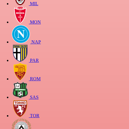
MIL
MON
NAP
PAR
ROM
SAS
TOR