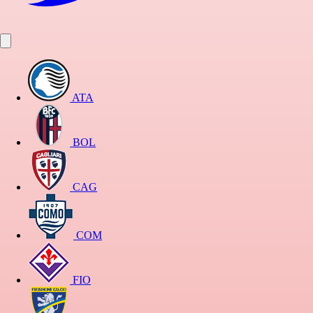
ATA
BOL
CAG
COM
FIO