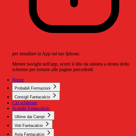
per installare la App sul tuo Iphone.
Mentre navighi nell'app, scorri il dito da sinistra a destra dello
schermo per tornare alle pagine precedenti
Home
Probabili Formazioni
Consigli Fantacalcio
Chi schierare
Scambi Fantacalcio
Ultime dai Campi
Voti Fantacalcio
Asta Fantacalcio