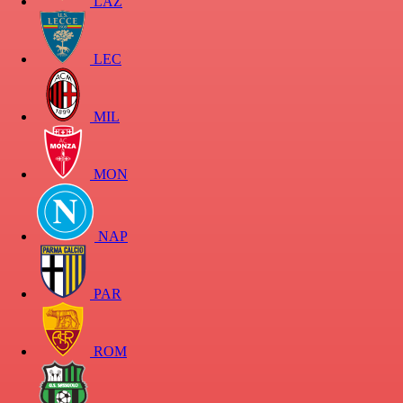
LAZ
LEC
MIL
MON
NAP
PAR
ROM