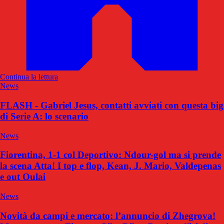
Continua la lettura
News
FLASH - Gabriel Jesus, contatti avviati con questa big
di Serie A: lo scenario
News
Fiorentina, 1-1 col Deportivo: Ndour-gol ma si prende
la scena Atta! I top e flop, Kean, J. Mario, Valdepenas
e out Oulai
News
Novità da campi e mercato: l’annuncio di Zhegrova!