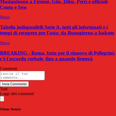
Mastantuono a Firenze, Gila, Dibu, Perri e ufficiali
Couto e Sow
News
Tabella indisponibili Serie A, tutti gli infortunati e i
tempi di recupero per l'asta: da Buongiorno a Isaksen
News
BREAKING - Roma, fatta per il rinnovo di Pellegrini:
c'è l'accordo verbale, fino a quando firmerà
Commenti
Invia Commento
Tutti
Leggi altri commenti
Ultime Notizie