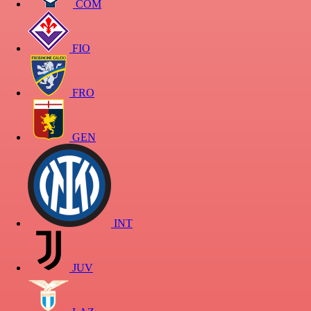
COM
FIO
FRO
GEN
INT
JUV