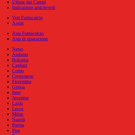
Ultime dai Campi
Indicazioni amichevoli
Voti Fantacalcio
Assist
Asta Fantacalcio
Asta di riparazione
News
Atalanta
Bologna
Cagliari
Como
Cremonese
Fiorentina
Genoa
Inter
Juventus
Lazio
Lecce
Milan
Napoli
Parma
Pisa