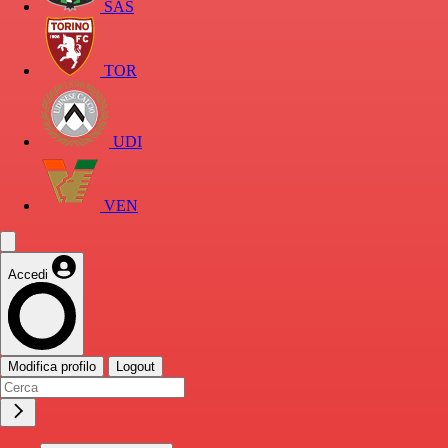
SAS
TOR
UDI
VEN
Accedi
Modifica profilo
Logout