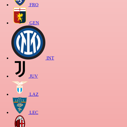
FRO
GEN
INT
JUV
LAZ
LEC