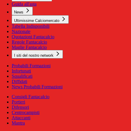
Guida all'asta
News
Ultimissime Calciomercato
Tabella Indisponibili
Nazionale
Quotazioni Fantacalcio
Regole Fantacalcio
Maglie Fantacalcio
I siti del nostro network
Probabili Formazioni
Infortunati
Squalificati
Diffidati
News Probabili Formazioni
Consigli Fantacalcio
Portieri
Difensori
Centrocampisti
Attaccanti
Mantra