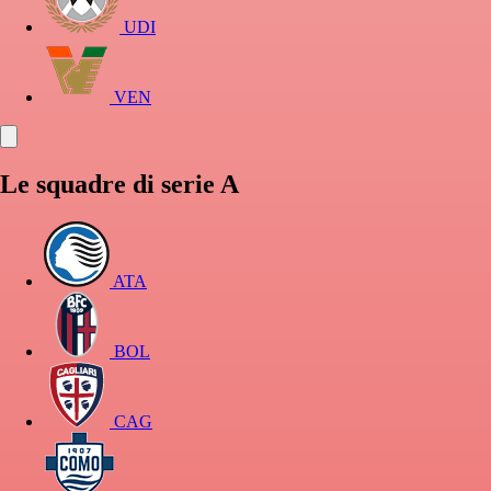
UDI
VEN
Le squadre di serie A
ATA
BOL
CAG