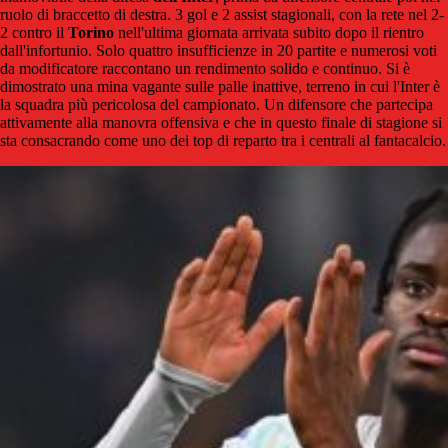
ruolo di braccetto di destra. 3 gol e 2 assist stagionali, con la rete nel 2-
2 contro il
Torino
nell'ultima giornata arrivata subito dopo il rientro
dall'infortunio. Solo quattro insufficienze in 20 partite e numerosi voti
da modificatore raccontano un rendimento solido e continuo. Si è
dimostrato una mina vagante sulle palle inattive, terreno in cui l'Inter è
la squadra più pericolosa del campionato. Un difensore che partecipa
attivamente alla manovra offensiva e che in questo finale di stagione si
sta consacrando come uno dei top di reparto tra i centrali al fantacalcio.