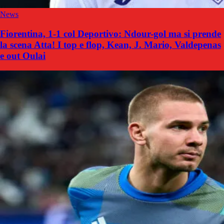
News
Fiorentina, 1-1 col Deportivo: Ndour-gol ma si prende
la scena Atta! I top e flop, Kean, J. Mario, Valdepenas
e out Oulai