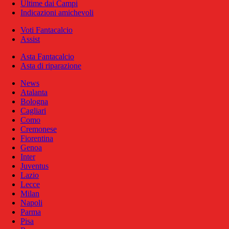
Ultime dai Campi
Indicazioni amichevoli
Voti Fantacalcio
Assist
Asta Fantacalcio
Asta di riparazione
News
Atalanta
Bologna
Cagliari
Como
Cremonese
Fiorentina
Genoa
Inter
Juventus
Lazio
Lecce
Milan
Napoli
Parma
Pisa