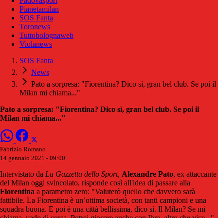
Padovasport
Pianetamilan
SOS Fanta
Toronews
Tuttobolognaweb
Violanews
SOS Fanta
News
Pato a sorpresa: "Fiorentina? Dico sì, gran bel club. Se poi il
Milan mi chiama..."
Pato a sorpresa: "Fiorentina? Dico sì, gran bel club. Se poi il
Milan mi chiama..."
Fabrizio Romano
14 gennaio 2021 - 09:00
Intervistato da
La Gazzetta dello Sport
,
Alexandre Pato
, ex attaccante
del Milan oggi svincolato, risponde così all'idea di passare alla
Fiorentina
a parametro zero: "Valuterò quello che davvero sarà
fattibile. La Fiorentina è un’ottima società, con tanti campioni e una
squadra buona. E poi è una città bellissima, dico sì. Il Milan? Se mi
chiama, vado di corsa. Potrei giocare anche con Ibra, altro che vice...",