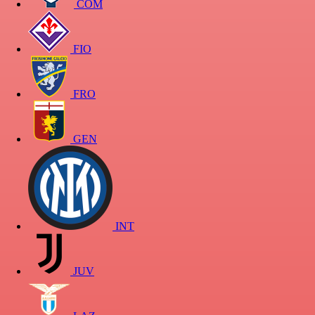
COM
FIO
FRO
GEN
INT
JUV