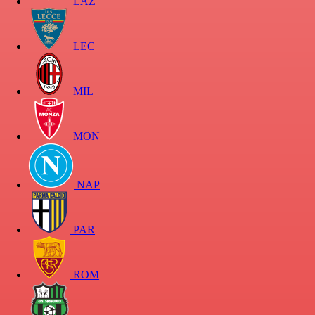
LAZ
LEC
MIL
MON
NAP
PAR
ROM