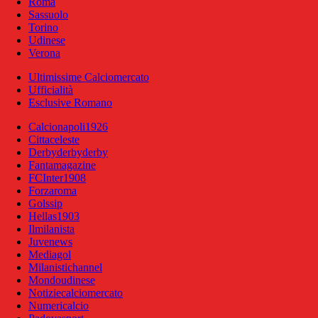
Roma
Sassuolo
Torino
Udinese
Verona
Ultimissime Calciomercato
Ufficialità
Esclusive Romano
Calcionapoli1926
Cittaceleste
Derbyderbyderby
Fantamagazine
FCInter1908
Forzaroma
Golssip
Hellas1903
Ilmilanista
Juvenews
Mediagol
Milanistichannel
Mondoudinese
Notiziecalciomercato
Numericalcio