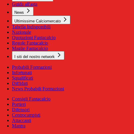
Guida all'asta
News
Ultimissime Calciomercato
Tabella Indisponibili
Nazionale
Quotazioni Fantacalcio
Regole Fantacalcio
Maglie Fantacalcio
I siti del nostro network
Probabili Formazioni
Infortunati
Squalificati
Diffidati
News Probabili Formazioni
Consigli Fantacalcio
Portieri
Difensori
Centrocampisti
Attaccanti
Mantra