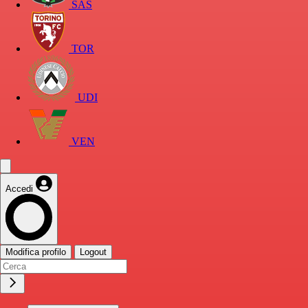
SAS
TOR
UDI
VEN
Accedi
Modifica profilo
Logout