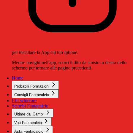
per installare la App sul tuo Iphone.
Mentre navighi nell'app, scorri il dito da sinistra a destra dello
schermo per tornare alle pagine precedenti
Home
Probabili Formazioni
Consigli Fantacalcio
Chi schierare
Scambi Fantacalcio
Ultime dai Campi
Voti Fantacalcio
Asta Fantacalcio