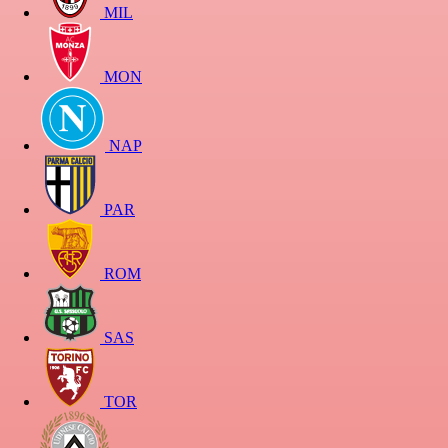
MIL
MON
NAP
PAR
ROM
SAS
TOR