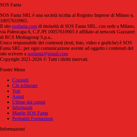
SOS Fanta
SOS Fanta SRL è una società iscritta al Registro Imprese di Milano n.
10057610965.
Il sito
sosfanta.com
di titolarità di SOS Fanta SRL, con sede a Milano,
via Paleocapa 6, C.F./PI 10057610965 è affiliato al network Gazzanet
di RCS Mediagroup S.p.a..
Unico responsabile dei contenuti (testi, foto, video e grafiche) è SOS
Fanta SRL; per ogni comunicazione avente ad oggetto i contenuti del
sito scrivere a
sosfanta@gmail.com
Copyright 2021-2026 © Tutti i diritti riservati.
Footer Menu
Consigli
Chi schierare
Voti
Assist
Ultime dai campi
Infortunati
Maglie SOS Fanta
Probabili Formazioni
Informazioni