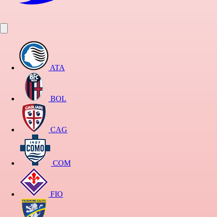
ATA
BOL
CAG
COM
FIO