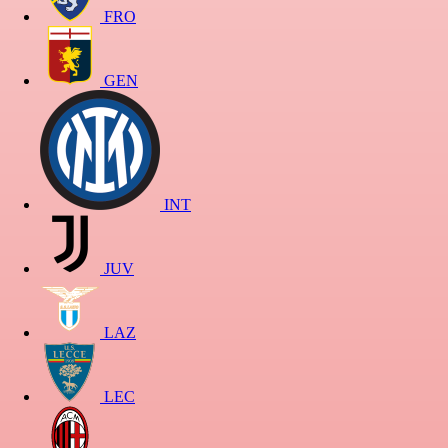
FRO
GEN
INT
JUV
LAZ
LEC