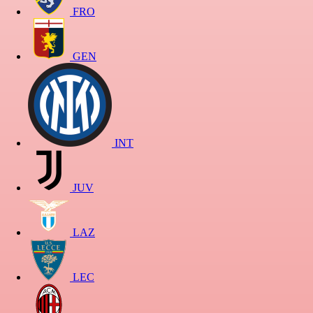
FRO
GEN
INT
JUV
LAZ
LEC