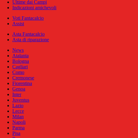
Ultime dai Campi
Indicazioni amichevoli
Voti Fantacalcio
Assist
Asta Fantacalcio
Asta di riparazione
News
Atalanta
Bologna
Cagliari
Como
Cremonese
Fiorentina
Genoa
Inter
Juventus
Lazio
Lecce
Milan
Napoli
Parma
Pisa