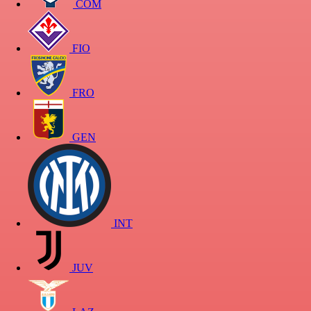
COM
FIO
FRO
GEN
INT
JUV