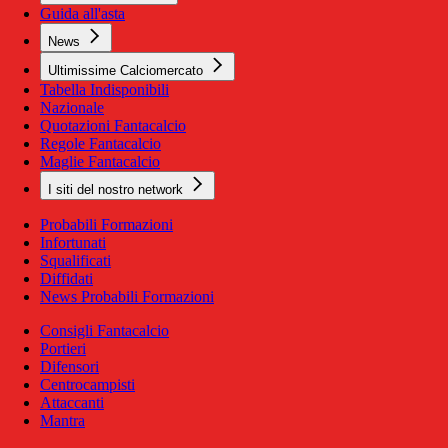
Guida all'asta
News
Ultimissime Calciomercato
Tabella Indisponibili
Nazionale
Quotazioni Fantacalcio
Regole Fantacalcio
Maglie Fantacalcio
I siti del nostro network
Probabili Formazioni
Infortunati
Squalificati
Diffidati
News Probabili Formazioni
Consigli Fantacalcio
Portieri
Difensori
Centrocampisti
Attaccanti
Mantra