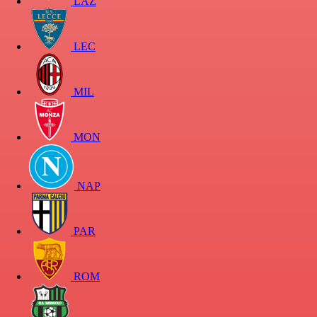
LAZ
LEC
MIL
MON
NAP
PAR
ROM