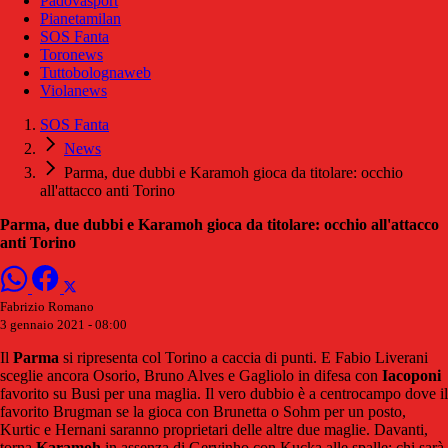
Padovasport
Pianetamilan
SOS Fanta
Toronews
Tuttobolognaweb
Violanews
SOS Fanta
News
Parma, due dubbi e Karamoh gioca da titolare: occhio
all'attacco anti Torino
Parma, due dubbi e Karamoh gioca da titolare: occhio all'attacco
anti Torino
Fabrizio Romano
3 gennaio 2021 - 08:00
Il
Parma
si ripresenta col Torino a caccia di punti. E Fabio Liverani
sceglie ancora Osorio, Bruno Alves e Gagliolo in difesa con
Iacoponi
favorito su Busi per una maglia. Il vero dubbio è a centrocampo dove il
favorito Brugman se la gioca con Brunetta o Sohm per un posto,
Kurtic e Hernani saranno proprietari delle altre due maglie. Davanti,
torna
Karamoh
in assenza di Gervinho con Kucka alle spalle: chi sarà