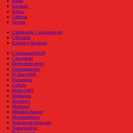
Roma
Sassuolo
Torino
Udinese
Verona
Ultimissime Calciomercato
Ufficialità
Esclusive Romano
Calcionapoli1926
Cittaceleste
Derbyderbyderby
Fantamagazine
FCInter1908
Forzaroma
Golssip
Hellas1903
Ilmilanista
Juvenews
Mediagol
Milanistichannel
Mondoudinese
Notiziecalciomercato
Numericalcio