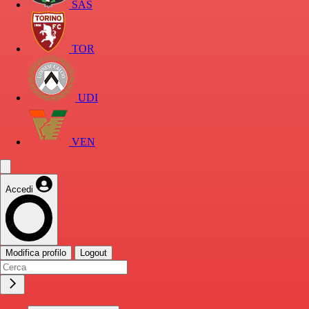
SAS
TOR
UDI
VEN
Accedi
Modifica profilo
Logout