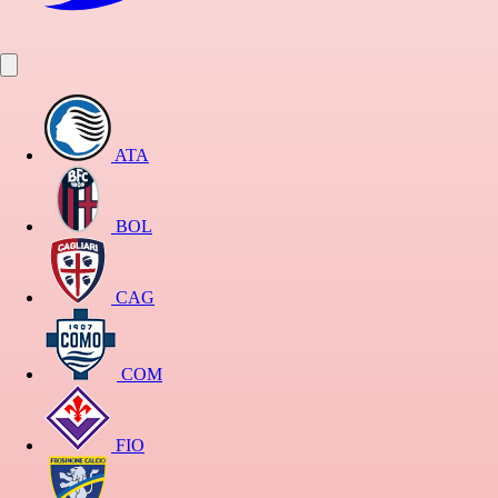
ATA
BOL
CAG
COM
FIO