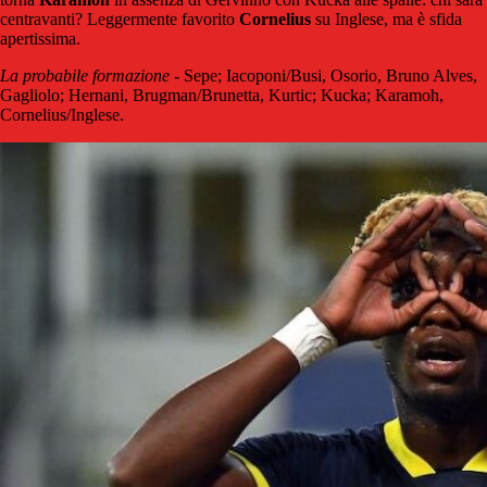
centravanti? Leggermente favorito
Cornelius
su Inglese, ma è sfida
apertissima.
La probabile formazione
- Sepe; Iacoponi/Busi, Osorio, Bruno Alves,
Gagliolo; Hernani, Brugman/Brunetta, Kurtic; Kucka; Karamoh,
Cornelius/Inglese.