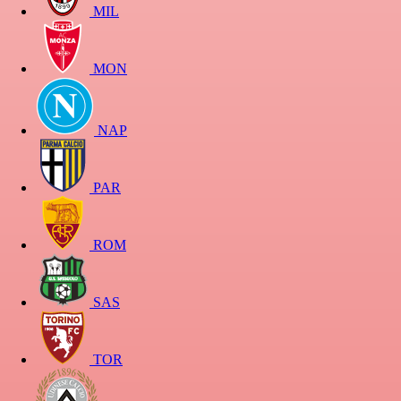
MIL
MON
NAP
PAR
ROM
SAS
TOR