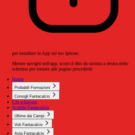
per installare la App sul tuo Iphone.
Mentre navighi nell'app, scorri il dito da sinistra a destra dello
schermo per tornare alle pagine precedenti
Home
Probabili Formazioni
Consigli Fantacalcio
Chi schierare
Scambi Fantacalcio
Ultime dai Campi
Voti Fantacalcio
Asta Fantacalcio