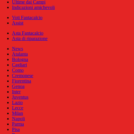
Ultime dai Campi
Indicazioni amichevoli
Voti Fantacalcio
Assist
Asta Fantacalcio
Asta di riparazione
News
Atalanta
Bologna
Cagliari
Como
Cremonese
Fiorentina
Genoa
Inter
Juventus
Lazio
Lecce
Milan
Napoli
Parma
Pisa