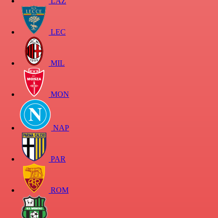
LAZ
LEC
MIL
MON
NAP
PAR
ROM