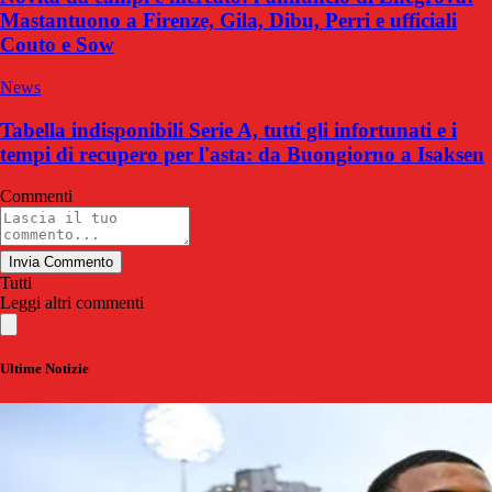
Mastantuono a Firenze, Gila, Dibu, Perri e ufficiali
Couto e Sow
News
Tabella indisponibili Serie A, tutti gli infortunati e i
tempi di recupero per l'asta: da Buongiorno a Isaksen
Commenti
Invia Commento
Tutti
Leggi altri commenti
Ultime Notizie