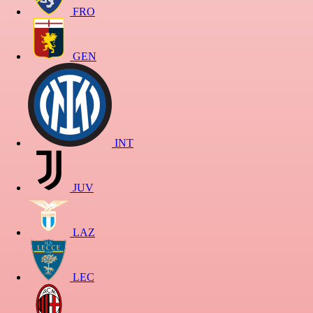
FRO
GEN
INT
JUV
LAZ
LEC