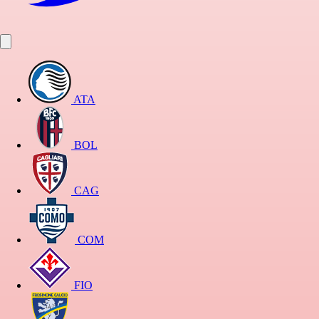
ATA
BOL
CAG
COM
FIO