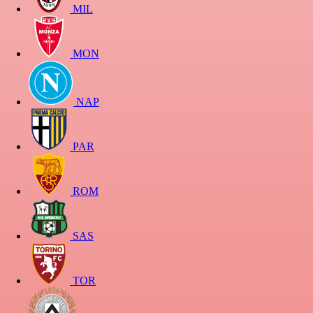
MIL
MON
NAP
PAR
ROM
SAS
TOR