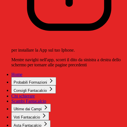
per installare la App sul tuo Iphone.
Mentre navighi nell'app, scorri il dito da sinistra a destra dello
schermo per tornare alle pagine precedenti
Home
Probabili Formazioni
Consigli Fantacalcio
Chi schierare
Scambi Fantacalcio
Ultime dai Campi
Voti Fantacalcio
Asta Fantacalcio