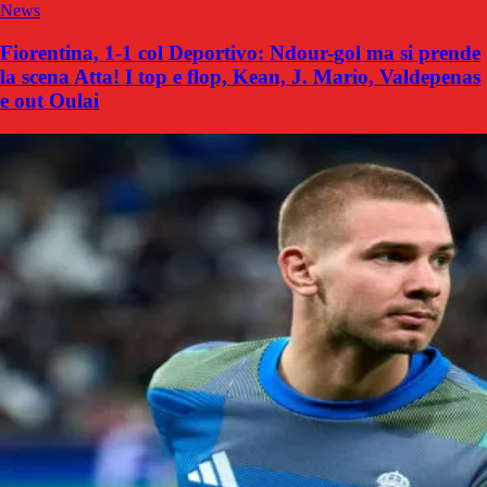
News
Fiorentina, 1-1 col Deportivo: Ndour-gol ma si prende
la scena Atta! I top e flop, Kean, J. Mario, Valdepenas
e out Oulai