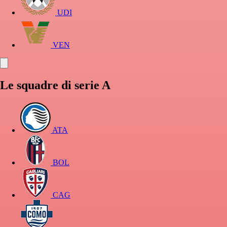
UDI
VEN
Le squadre di serie A
ATA
BOL
CAG