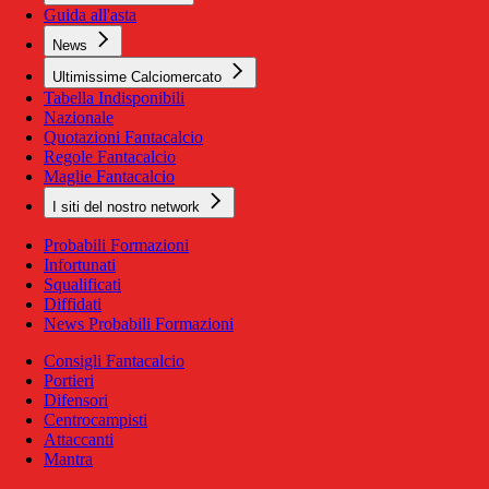
Guida all'asta
News
Ultimissime Calciomercato
Tabella Indisponibili
Nazionale
Quotazioni Fantacalcio
Regole Fantacalcio
Maglie Fantacalcio
I siti del nostro network
Probabili Formazioni
Infortunati
Squalificati
Diffidati
News Probabili Formazioni
Consigli Fantacalcio
Portieri
Difensori
Centrocampisti
Attaccanti
Mantra