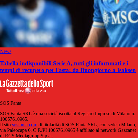
News
Tabella indisponibili Serie A, tutti gli infortunati e i
tempi di recupero per l'asta: da Buongiorno a Isaksen
SOS Fanta
SOS Fanta SRL è una società iscritta al Registro Imprese di Milano n.
10057610965.
Il sito
sosfanta.com
di titolarità di SOS Fanta SRL, con sede a Milano,
via Paleocapa 6, C.F./PI 10057610965 è affiliato al network Gazzanet
di RCS Mediagroup S.p.a..