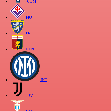
COM
FIO
FRO
GEN
INT
JUV