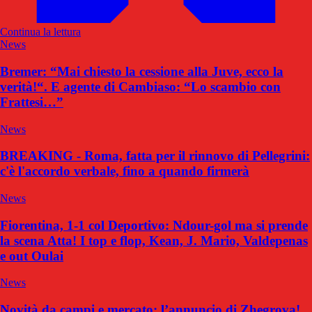
Continua la lettura
News
Bremer: “Mai chiesto la cessione alla Juve, ecco la
verità!“. E agente di Cambiaso: “Lo scambio con
Frattesi…”
News
BREAKING - Roma, fatta per il rinnovo di Pellegrini:
c'è l'accordo verbale, fino a quando firmerà
News
Fiorentina, 1-1 col Deportivo: Ndour-gol ma si prende
la scena Atta! I top e flop, Kean, J. Mario, Valdepenas
e out Oulai
News
Novità da campi e mercato: l’annuncio di Zhegrova!