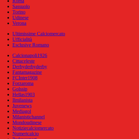
Roma
Sassuolo
Torino
Udinese
Verona
Ultimissime Calciomercato
Ufficialità
Esclusive Romano
Calcionapoli1926
Cittaceleste
Derbyderbyderby
Fantamagazine
FCInter1908
Forzaroma
Golssip
Hellas1903
Ilmilanista
Juvenews
Mediagol
Milanistichannel
Mondoudinese
Notiziecalciomercato
Numericalcio