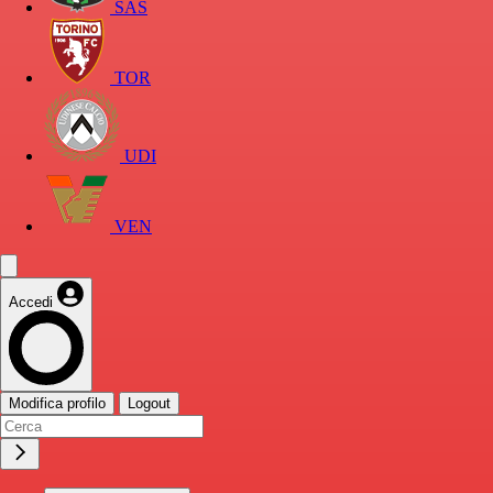
SAS
TOR
UDI
VEN
Accedi
Modifica profilo
Logout