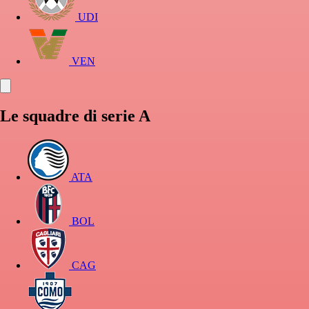
UDI
VEN
Le squadre di serie A
ATA
BOL
CAG