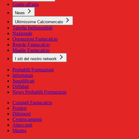
Guida all'asta
News
Ultimissime Calciomercato
Tabella Indisponibili
Nazionale
Quotazioni Fantacalcio
Regole Fantacalcio
Maglie Fantacalcio
I siti del nostro network
Probabili Formazioni
Infortunati
Squalificati
Diffidati
News Probabili Formazioni
Consigli Fantacalcio
Portieri
Difensori
Centrocampisti
Attaccanti
Mantra