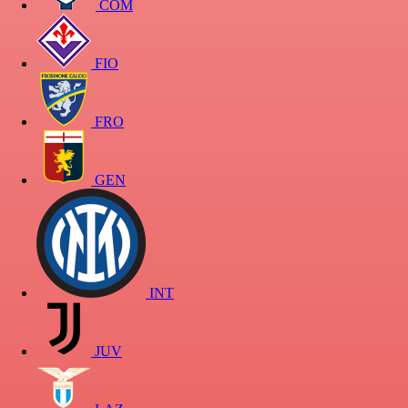
COM
FIO
FRO
GEN
INT
JUV