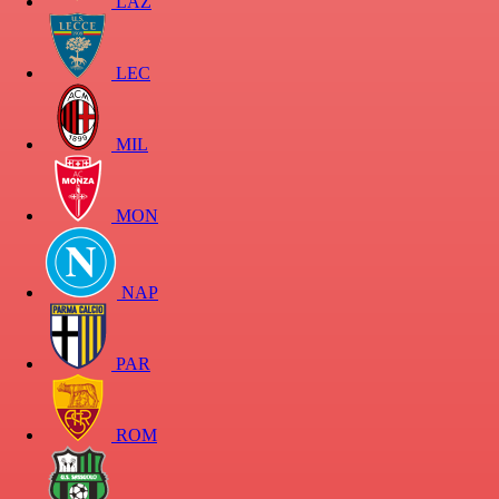
LAZ
LEC
MIL
MON
NAP
PAR
ROM