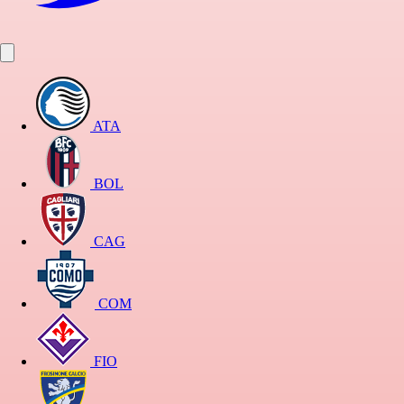
ATA
BOL
CAG
COM
FIO