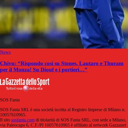
News
Chivu: “Rispondo così su Stones, Lautaro e Thuram
per il Monza! Su Diouf e i portieri…”
SOS Fanta
SOS Fanta SRL è una società iscritta al Registro Imprese di Milano n.
10057610965.
Il sito
sosfanta.com
di titolarità di SOS Fanta SRL, con sede a Milano,
via Paleocapa 6, C.F./PI 10057610965 è affiliato al network Gazzanet