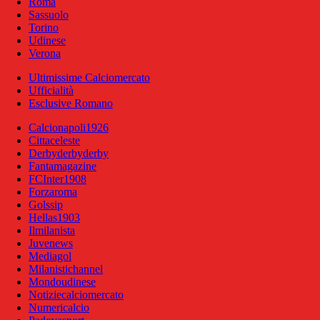
Roma
Sassuolo
Torino
Udinese
Verona
Ultimissime Calciomercato
Ufficialità
Esclusive Romano
Calcionapoli1926
Cittaceleste
Derbyderbyderby
Fantamagazine
FCInter1908
Forzaroma
Golssip
Hellas1903
Ilmilanista
Juvenews
Mediagol
Milanistichannel
Mondoudinese
Notiziecalciomercato
Numericalcio