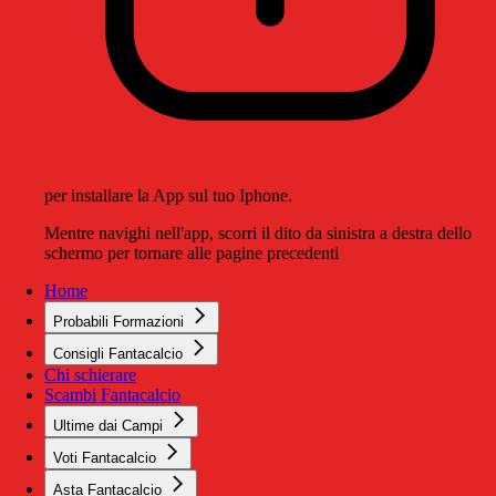
per installare la App sul tuo Iphone.
Mentre navighi nell'app, scorri il dito da sinistra a destra dello
schermo per tornare alle pagine precedenti
Home
Probabili Formazioni
Consigli Fantacalcio
Chi schierare
Scambi Fantacalcio
Ultime dai Campi
Voti Fantacalcio
Asta Fantacalcio