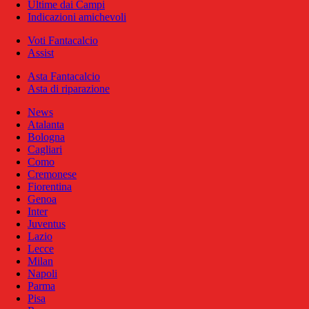
Ultime dai Campi
Indicazioni amichevoli
Voti Fantacalcio
Assist
Asta Fantacalcio
Asta di riparazione
News
Atalanta
Bologna
Cagliari
Como
Cremonese
Fiorentina
Genoa
Inter
Juventus
Lazio
Lecce
Milan
Napoli
Parma
Pisa