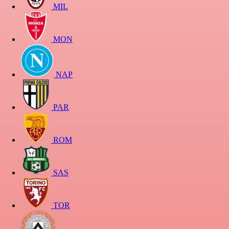
MIL
MON
NAP
PAR
ROM
SAS
TOR