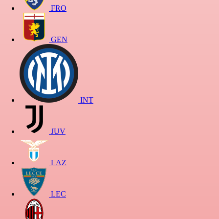
FRO
GEN
INT
JUV
LAZ
LEC