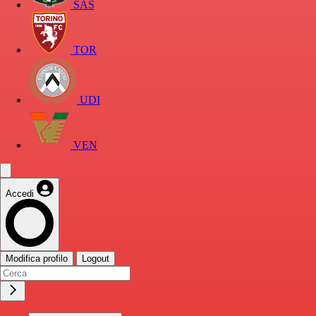
SAS
TOR
UDI
VEN
Accedi
Modifica profilo
Logout