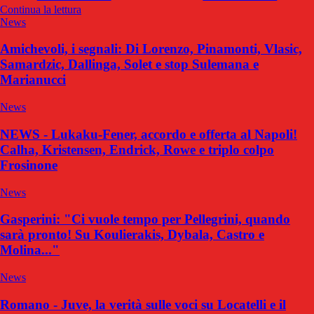
Continua la lettura
News
Amichevoli, i segnali: Di Lorenzo, Pinamonti, Vlasic,
Samardzic, Dallinga, Solet e stop Sulemana e
Marianucci
News
NEWS - Lukaku-Fener, accordo e offerta al Napoli!
Calha, Kristensen, Endrick, Rowe e triplo colpo
Frosinone
News
Gasperini: "Ci vuole tempo per Pellegrini, quando
sarà pronto! Su Koulierakis, Dybala, Castro e
Molina..."
News
Romano - Juve, la verità sulle voci su Locatelli e il