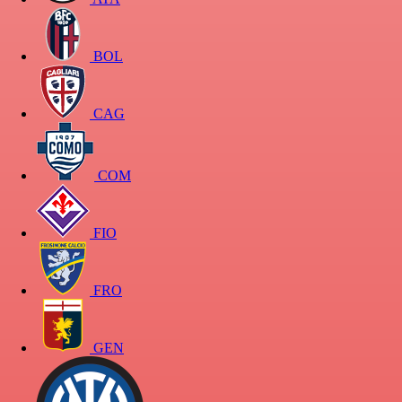
BOL
CAG
COM
FIO
FRO
GEN