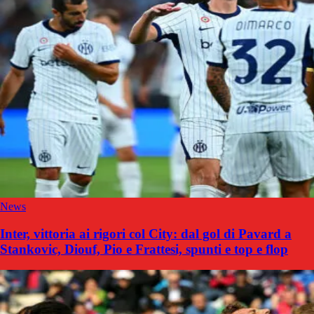
News
Inter, vittoria ai rigori col City: dal gol di Pavard a
Stankovic, Diouf, Pio e Frattesi, spunti e top e flop