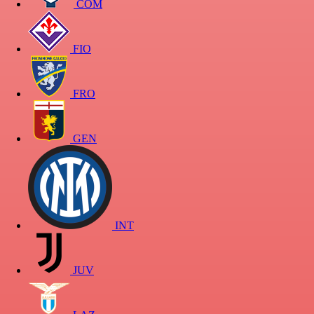
COM
FIO
FRO
GEN
INT
JUV