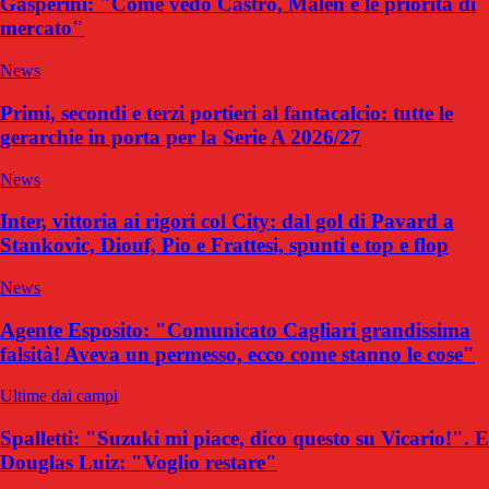
Gasperini: "Come vedo Castro, Malen e le priorità di
mercato"
News
Primi, secondi e terzi portieri al fantacalcio: tutte le
gerarchie in porta per la Serie A 2026/27
News
Inter, vittoria ai rigori col City: dal gol di Pavard a
Stankovic, Diouf, Pio e Frattesi, spunti e top e flop
News
Agente Esposito: "Comunicato Cagliari grandissima
falsità! Aveva un permesso, ecco come stanno le cose"
Ultime dai campi
Spalletti: "Suzuki mi piace, dico questo su Vicario!". E
Douglas Luiz: "Voglio restare"