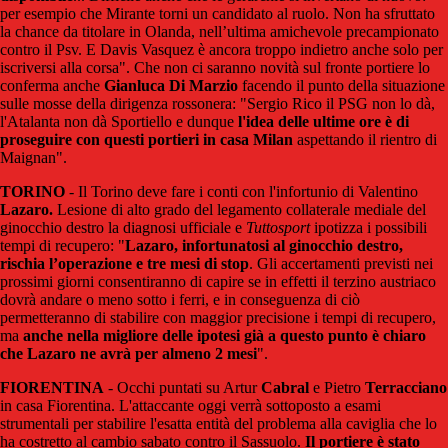
per esempio che Mirante torni un candidato al ruolo. Non ha sfruttato
la chance da titolare in Olanda, nell’ultima amichevole precampionato
contro il Psv. E Davis Vasquez è ancora troppo indietro anche solo per
iscriversi alla corsa". Che non ci saranno novità sul fronte portiere lo
conferma anche
Gianluca Di Marzio
facendo il punto della situazione
sulle mosse della dirigenza rossonera: "Sergio Rico il PSG non lo dà,
l'Atalanta non dà Sportiello e dunque
l'idea delle ultime ore è di
proseguire con questi portieri in casa Milan
aspettando il rientro di
Maignan".
TORINO
- Il Torino deve fare i conti con l'infortunio di Valentino
Lazaro.
Lesione di alto grado del legamento collaterale mediale del
ginocchio destro la diagnosi ufficiale e
Tuttosport
ipotizza i possibili
tempi di recupero: "
Lazaro, infortunatosi al ginocchio destro,
rischia l’operazione e tre mesi di stop
. Gli accertamenti previsti nei
prossimi giorni consentiranno di capire se in effetti il terzino austriaco
dovrà andare o meno sotto i ferri, e in conseguenza di ciò
permetteranno di stabilire con maggior precisione i tempi di recupero,
ma
anche nella migliore delle ipotesi già a questo punto è chiaro
che Lazaro ne avrà per almeno 2 mesi
".
FIORENTINA
- Occhi puntati su Artur
Cabral
e Pietro
Terracciano
in casa Fiorentina. L'attaccante oggi verrà sottoposto a esami
strumentali per stabilire l'esatta entità del problema alla caviglia che lo
ha costretto al cambio sabato contro il Sassuolo.
Il portiere è stato