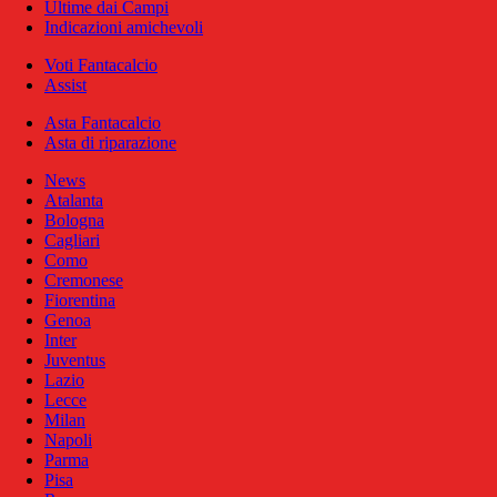
Ultime dai Campi
Indicazioni amichevoli
Voti Fantacalcio
Assist
Asta Fantacalcio
Asta di riparazione
News
Atalanta
Bologna
Cagliari
Como
Cremonese
Fiorentina
Genoa
Inter
Juventus
Lazio
Lecce
Milan
Napoli
Parma
Pisa