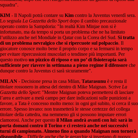
squadra".
KIM
- Il Napoli potrà contare su
Kim
contro la Juventus venerdì sera.
Lo segnala
La Gazzetta dello Sport
dopo il cambio precauzionale
operato contro la Sampdoria: "In realtà Kim Minjae non si è
infortunato, ma da tempo si porta un problema che ne ha limitato
l’utilizzo anche nel Mondiale in Qatar con la Corea del Sud.
Si tratta
di un problema nevralgico che si ripercuote sul polpaccio
. Il
giocatore conosce molto bene il proprio corpo e sa fermarsi in tempo
per evitare ripercussioni muscolari o tendinee più importanti. Per
questo motivo
un pizzico di riposo e un po’ di fisioterapia sarà
sufficiente per riavere in settimana a pieno regime il difensore
che
dunque contro la Juventus ci sarà sicuramente".
MILAN
- Decisione presa in casa Milan,
Tatarasunu
è e resta il
titolare rossonero in attesa del rientro di Mike Maignan. Scrive
La
Gazzetta dello Sport
: "Mentre Maignan poteva permettersi di lasciare
l’area e arrivare a metà campo per dare indicazioni sulle punizioni a
favore, a Tata è concesso molto meno: in ogni gol subito, si cerca il suo
errore. Spesso invano: non trasmetterà le stesse certezze del collega
titolare della cattedra, ma nemmeno gli si possono imputare errori
clamorosi. Anche per questo
il Milan andrà avanti con lui: sarà in
porta domani contro il Torino e ci resterà anche nei successivi
turni di campionato. Almeno fino a quando Maignan non tornerà
disponibile
... Difficile anche che le gerarchie si invertano di nuovo: