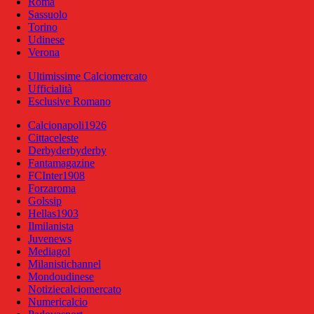
Roma
Sassuolo
Torino
Udinese
Verona
Ultimissime Calciomercato
Ufficialità
Esclusive Romano
Calcionapoli1926
Cittaceleste
Derbyderbyderby
Fantamagazine
FCInter1908
Forzaroma
Golssip
Hellas1903
Ilmilanista
Juvenews
Mediagol
Milanistichannel
Mondoudinese
Notiziecalciomercato
Numericalcio