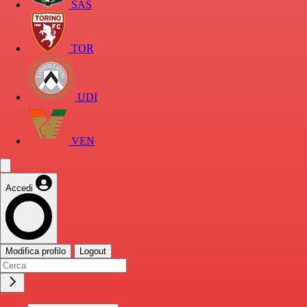
SAS
TOR
UDI
VEN
Accedi
Modifica profilo
Logout