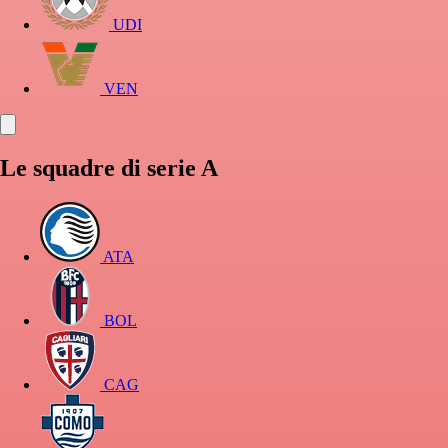
UDI
VEN
Le squadre di serie A
ATA
BOL
CAG