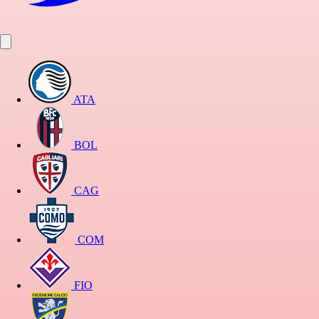
ATA
BOL
CAG
COM
FIO