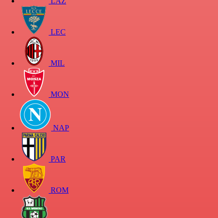
LAZ
LEC
MIL
MON
NAP
PAR
ROM