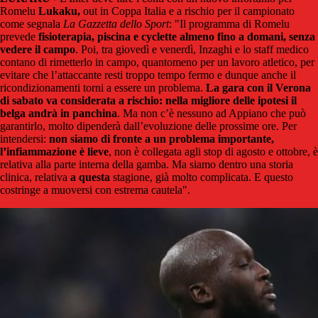
Romelu
Lukaku,
out in Coppa Italia e a rischio per il campionato
come segnala
La Gazzetta dello Sport
: "Il programma di Romelu
prevede
fisioterapia, piscina e cyclette almeno fino a domani, senza
vedere il campo
. Poi, tra giovedì e venerdì, Inzaghi e lo staff medico
contano di rimetterlo in campo, quantomeno per un lavoro atletico, per
evitare che l’attaccante resti troppo tempo fermo e dunque anche il
ricondizionamenti torni a essere un problema.
La gara con il Verona
di sabato va considerata a rischio: nella migliore delle ipotesi il
belga andrà in panchina
. Ma non c’è nessuno ad Appiano che può
garantirlo, molto dipenderà dall’evoluzione delle prossime ore. Per
intendersi:
non siamo di fronte a un problema importante,
l’infiammazione è lieve
, non è collegata agli stop di agosto e ottobre, è
relativa alla parte interna della gamba. Ma siamo dentro una storia
clinica, relativa
a questa
stagione, già molto complicata. E questo
costringe a muoversi con estrema cautela".