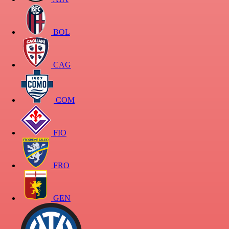
BOL
CAG
COM
FIO
FRO
GEN