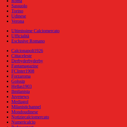
Roma
Sassuolo
Torino
Udinese
Verona
Ultimissime Calciomercato
Ufficialità
Esclusive Romano
Calcionapoli1926
Cittaceleste
Derbyderbyderby
Fantamagazine
FCInter1908
Forzaroma
Golssip
Hellas1903
Ilmilanista
Juvenews
Mediagol
Milanistichannel
Mondoudinese
Notiziecalciomercato
Numericalcio