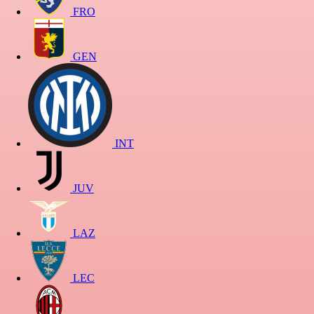
FRO
GEN
INT
JUV
LAZ
LEC