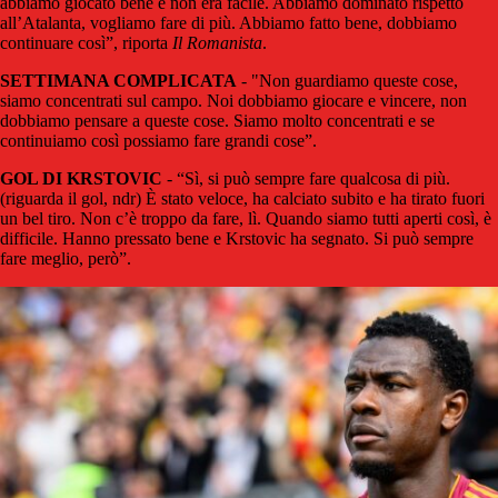
abbiamo giocato bene e non era facile. Abbiamo dominato rispetto
all’Atalanta, vogliamo fare di più. Abbiamo fatto bene, dobbiamo
continuare così”, riporta
Il Romanista
.
SETTIMANA COMPLICATA
- "Non guardiamo queste cose,
siamo concentrati sul campo. Noi dobbiamo giocare e vincere, non
dobbiamo pensare a queste cose. Siamo molto concentrati e se
continuiamo così possiamo fare grandi cose”.
GOL DI KRSTOVIC
-
“Sì, si può sempre fare qualcosa di più.
(riguarda il gol, ndr) È stato veloce, ha calciato subito e ha tirato fuori
un bel tiro. Non c’è troppo da fare, lì. Quando siamo tutti aperti così, è
difficile. Hanno pressato bene e Krstovic ha segnato. Si può sempre
fare meglio, però”.