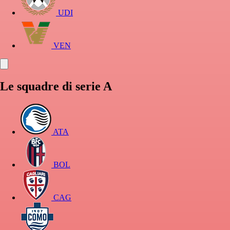
UDI
VEN
Le squadre di serie A
ATA
BOL
CAG