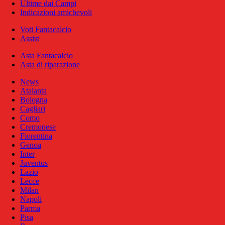
Ultime dai Campi
Indicazioni amichevoli
Voti Fantacalcio
Assist
Asta Fantacalcio
Asta di riparazione
News
Atalanta
Bologna
Cagliari
Como
Cremonese
Fiorentina
Genoa
Inter
Juventus
Lazio
Lecce
Milan
Napoli
Parma
Pisa