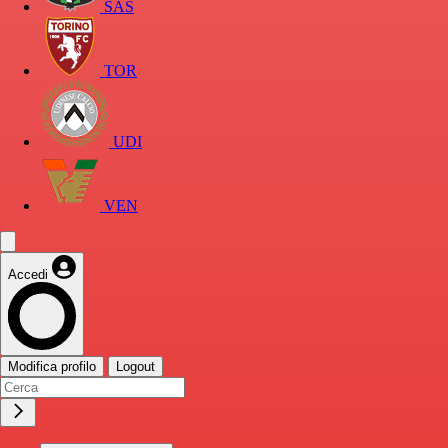
SAS
TOR
UDI
VEN
Accedi
Modifica profilo
Logout