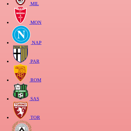
MIL
MON
NAP
PAR
ROM
SAS
TOR