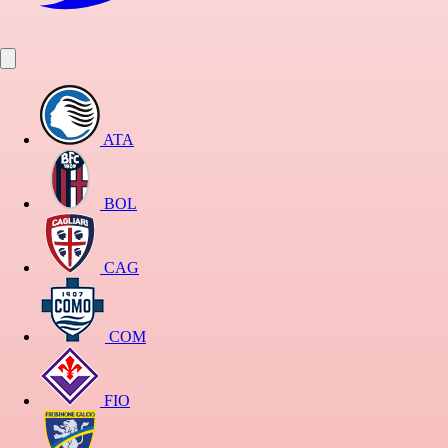
ATA
BOL
CAG
COM
FIO