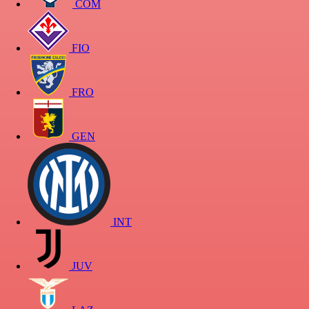
COM
FIO
FRO
GEN
INT
JUV