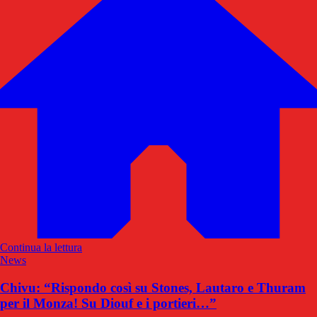
Continua la lettura
News
Chivu: “Rispondo così su Stones, Lautaro e Thuram
per il Monza! Su Diouf e i portieri…”