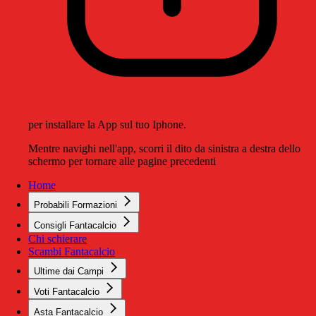
per installare la App sul tuo Iphone.
Mentre navighi nell'app, scorri il dito da sinistra a destra dello
schermo per tornare alle pagine precedenti
Home
Probabili Formazioni
Consigli Fantacalcio
Chi schierare
Scambi Fantacalcio
Ultime dai Campi
Voti Fantacalcio
Asta Fantacalcio