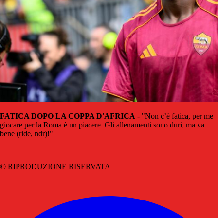
FATICA DOPO LA COPPA D'AFRICA
- "Non c’è fatica, per me
giocare per la Roma è un piacere. Gli allenamenti sono duri, ma va
bene (ride, ndr)!".
© RIPRODUZIONE RISERVATA