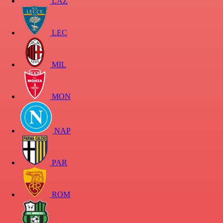
LAZ
LEC
MIL
MON
NAP
PAR
ROM