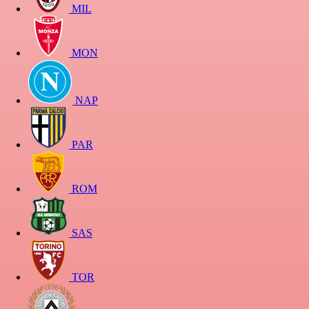
MIL
MON
NAP
PAR
ROM
SAS
TOR