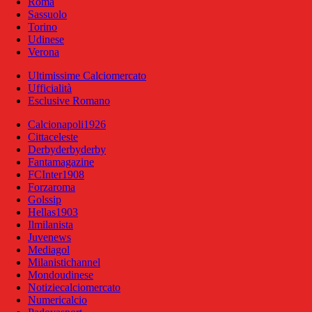
Roma
Sassuolo
Torino
Udinese
Verona
Ultimissime Calciomercato
Ufficialità
Esclusive Romano
Calcionapoli1926
Cittaceleste
Derbyderbyderby
Fantamagazine
FCInter1908
Forzaroma
Golssip
Hellas1903
Ilmilanista
Juvenews
Mediagol
Milanistichannel
Mondoudinese
Notiziecalciomercato
Numericalcio