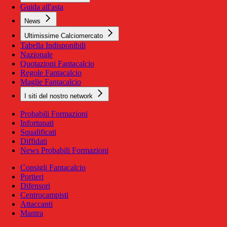
Guida all'asta
News
Ultimissime Calciomercato
Tabella Indisponibili
Nazionale
Quotazioni Fantacalcio
Regole Fantacalcio
Maglie Fantacalcio
I siti del nostro network
Probabili Formazioni
Infortunati
Squalificati
Diffidati
News Probabili Formazioni
Consigli Fantacalcio
Portieri
Difensori
Centrocampisti
Attaccanti
Mantra