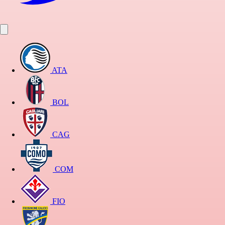
ATA
BOL
CAG
COM
FIO