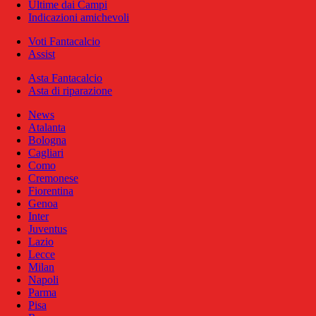
Ultime dai Campi
Indicazioni amichevoli
Voti Fantacalcio
Assist
Asta Fantacalcio
Asta di riparazione
News
Atalanta
Bologna
Cagliari
Como
Cremonese
Fiorentina
Genoa
Inter
Juventus
Lazio
Lecce
Milan
Napoli
Parma
Pisa