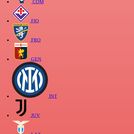
COM
FIO
FRO
GEN
INT
JUV