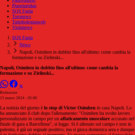
Padovasport
Pianetamilan
SOS Fanta
Toronews
Tuttobolognaweb
Violanews
SOS Fanta
News
Napoli, Osimhen in dubbio fino all'ultimo: come cambia la
formazione e su Zielinski...
Napoli, Osimhen in dubbio fino all'ultimo: come cambia la
formazione e su Zielinski...
Redazione
15 marzo 2024 - 20:00
La notizia del giorno è
lo stop di Victor Osimhen
in casa Napoli. Lo
ha annunciato il club dopo l'allenamento: "Osimhen ha svolto lavoro
personalizzato in campo per un
affaticamento muscolare
accusato nel
finale di gara a Barcellona", si legge. Si è allenato sul campo e non in
palestra, è già un segnale positivo, ma si gioca domenica sera e dunque
è in fortissimo dubbio al momento. Va messo comunque al fantacalcio,