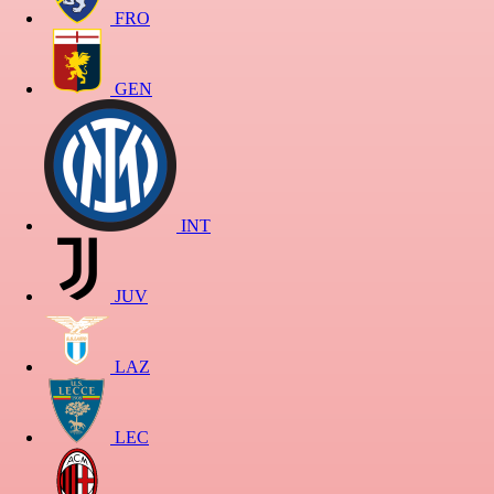
FRO
GEN
INT
JUV
LAZ
LEC