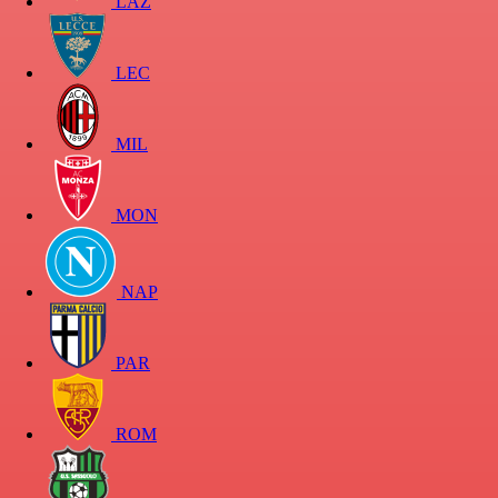
LAZ
LEC
MIL
MON
NAP
PAR
ROM