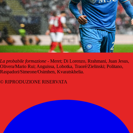
La probabile formazione
- Meret; Di Lorenzo, Rrahmani, Juan Jesus,
Olivera/Mario Rui; Anguissa, Lobotka, Traoré/Zielinski; Politano,
Raspadori/Simeone/Osimhen, Kvaratskhelia.
© RIPRODUZIONE RISERVATA