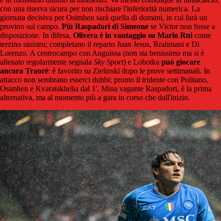
con una riserva sicura per non rischiare l'inferiorità numerica. La
giornata decisiva per Osimhen sarà quella di domani, in cui farà un
provino sul campo.
Più Raspadori di Simeone
se Victor non fosse a
disposizione. In difesa,
Olivera è in vantaggio su Mario Rui
come
terzino sinistro; completano il reparto Juan Jesus, Rrahmani e Di
Lorenzo. A centrocampo con Anguissa (non sta benissimo ma si è
allenato regolarmente segnala
Sky Sport
) e Lobotka
può giocare
ancora Traoré
: è favorito su Zielinski dopo le prove settimanali. In
attacco non sembrano esserci dubbi: pronto il tridente con Politano,
Osimhen e Kvaratskhelia dal 1'. Mina vagante Raspadori, è la prima
alternativa, ma al momento più a gara in corso che dall'inizio.