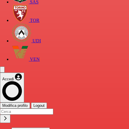
SAS
TOR
UDI
VEN
Accedi
Modifica profilo
Logout