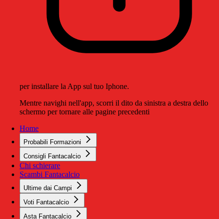
per installare la App sul tuo Iphone.
Mentre navighi nell'app, scorri il dito da sinistra a destra dello
schermo per tornare alle pagine precedenti
Home
Probabili Formazioni
Consigli Fantacalcio
Chi schierare
Scambi Fantacalcio
Ultime dai Campi
Voti Fantacalcio
Asta Fantacalcio