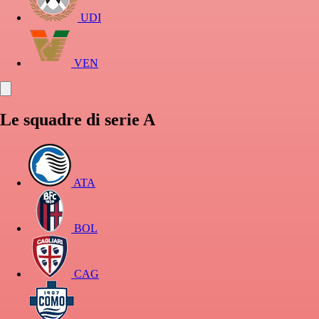
UDI
VEN
Le squadre di serie A
ATA
BOL
CAG