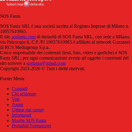
SOS Fanta
SOS Fanta SRL è una società iscritta al Registro Imprese di Milano n.
10057610965.
Il sito
sosfanta.com
di titolarità di SOS Fanta SRL, con sede a Milano,
via Paleocapa 6, C.F./PI 10057610965 è affiliato al network Gazzanet
di RCS Mediagroup S.p.a..
Unico responsabile dei contenuti (testi, foto, video e grafiche) è SOS
Fanta SRL; per ogni comunicazione avente ad oggetto i contenuti del
sito scrivere a
sosfanta@gmail.com
Copyright 2021-2026 © Tutti i diritti riservati.
Footer Menu
Consigli
Chi schierare
Voti
Assist
Ultime dai campi
Infortunati
Maglie SOS Fanta
Probabili Formazioni