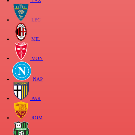
LAZ
LEC
MIL
MON
NAP
PAR
ROM