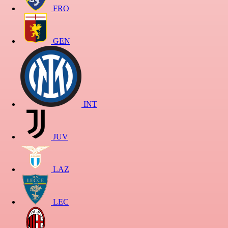
FRO
GEN
INT
JUV
LAZ
LEC