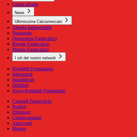
Guida all'asta
News
Ultimissime Calciomercato
Tabella Indisponibili
Nazionale
Quotazioni Fantacalcio
Regole Fantacalcio
Maglie Fantacalcio
I siti del nostro network
Probabili Formazioni
Infortunati
Squalificati
Diffidati
News Probabili Formazioni
Consigli Fantacalcio
Portieri
Difensori
Centrocampisti
Attaccanti
Mantra