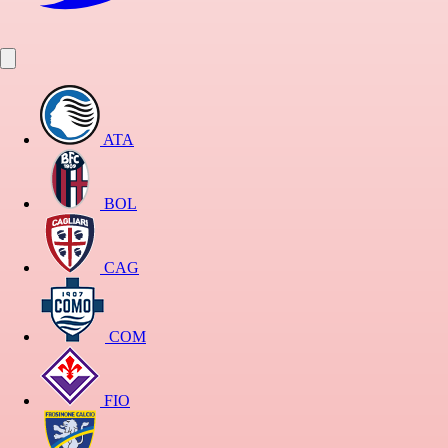
ATA
BOL
CAG
COM
FIO