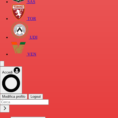
SAS
TOR
UDI
VEN
Accedi
Modifica profilo
Logout