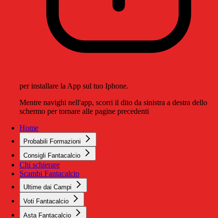
per installare la App sul tuo Iphone.
Mentre navighi nell'app, scorri il dito da sinistra a destra dello
schermo per tornare alle pagine precedenti
Home
Probabili Formazioni
Consigli Fantacalcio
Chi schierare
Scambi Fantacalcio
Ultime dai Campi
Voti Fantacalcio
Asta Fantacalcio