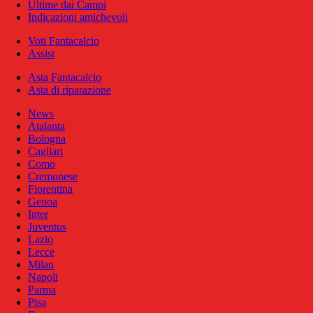
Ultime dai Campi
Indicazioni amichevoli
Voti Fantacalcio
Assist
Asta Fantacalcio
Asta di riparazione
News
Atalanta
Bologna
Cagliari
Como
Cremonese
Fiorentina
Genoa
Inter
Juventus
Lazio
Lecce
Milan
Napoli
Parma
Pisa