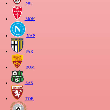
MIL
MON
NAP
PAR
ROM
SAS
TOR