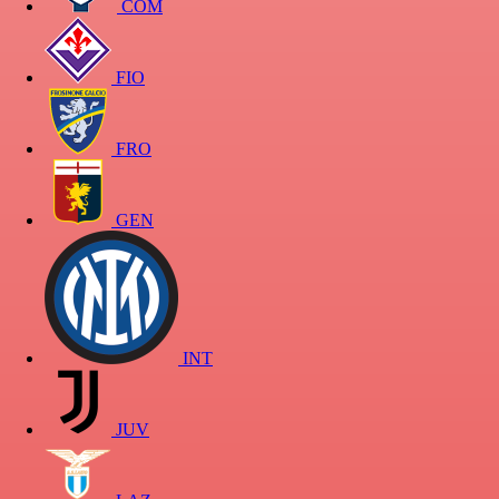
COM
FIO
FRO
GEN
INT
JUV