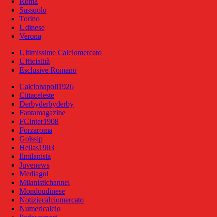
Roma
Sassuolo
Torino
Udinese
Verona
Ultimissime Calciomercato
Ufficialità
Esclusive Romano
Calcionapoli1926
Cittaceleste
Derbyderbyderby
Fantamagazine
FCInter1908
Forzaroma
Golssip
Hellas1903
Ilmilanista
Juvenews
Mediagol
Milanistichannel
Mondoudinese
Notiziecalciomercato
Numericalcio