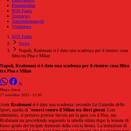
Padovasport
Pianetamilan
SOS Fanta
Toronews
Tuttobolognaweb
Violanews
SOS Fanta
News
Napoli, Rrahmani si è dato una scadenza per il rientro: cosa
filtra tra Pisa e Milan
Napoli, Rrahmani si è dato una scadenza per il rientro: cosa filtra
tra Pisa e Milan
Marco Astori
17 settembre 2025 - 13:30
Amir
Rrahmani
si è dato una scadenza: secondo
La Gazzetta dello
Sport
, quella di "
esserci contro il Milan tra dieci giorni
. Con
ottimismo, si pensava potesse farcela per la gara con il Pisa, ma
Rrahmani sta procedendo seguendo la tabella stilata dopo la lesione di
basso grado del bicipite femorale della coscia destra. La tentazione di
provarci lunedì è forte. Sarà fatto solo se si intuirà che il calciatore non