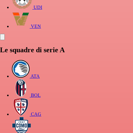
UDI
VEN
Le squadre di serie A
ATA
BOL
CAG