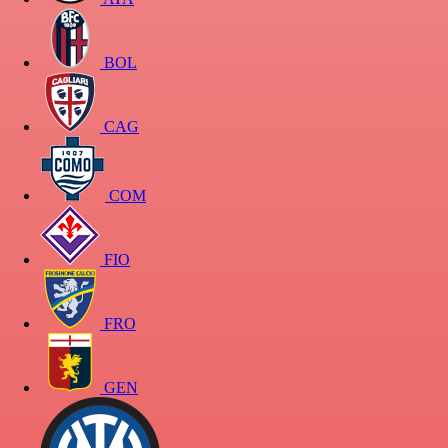
BOL
CAG
COM
FIO
FRO
GEN