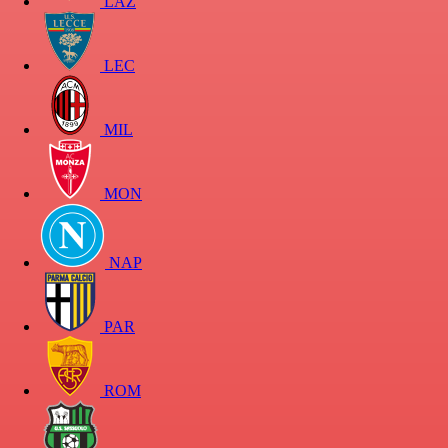
LAZ
LEC
MIL
MON
NAP
PAR
ROM