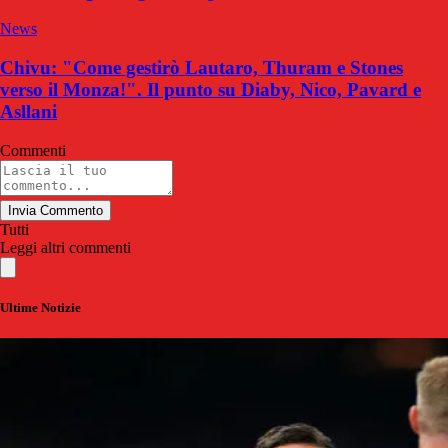
News
Chivu: "Come gestirò Lautaro, Thuram e Stones
verso il Monza!". Il punto su Diaby, Nico, Pavard e
Asllani
Commenti
Invia Commento
Tutti
Leggi altri commenti
Ultime Notizie