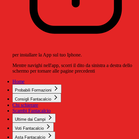
per installare la App sul tuo Iphone.
Mentre navighi nell'app, scorri il dito da sinistra a destra dello
schermo per tornare alle pagine precedenti
Home
Probabili Formazioni
Consigli Fantacalcio
Chi schierare
Scambi Fantacalcio
Ultime dai Campi
Voti Fantacalcio
Asta Fantacalcio