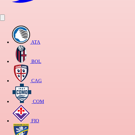
ATA
BOL
CAG
COM
FIO