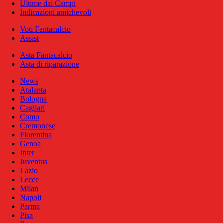
Ultime dai Campi
Indicazioni amichevoli
Voti Fantacalcio
Assist
Asta Fantacalcio
Asta di riparazione
News
Atalanta
Bologna
Cagliari
Como
Cremonese
Fiorentina
Genoa
Inter
Juventus
Lazio
Lecce
Milan
Napoli
Parma
Pisa