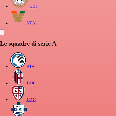
UDI
VEN
Le squadre di serie A
ATA
BOL
CAG