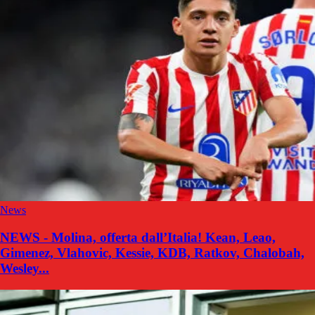
News
NEWS - Molina, offerta dall’Italia! Kean, Leao,
Gimenez, Vlahovic, Kessie, KDB, Ratkov, Chalobah,
Wesley...