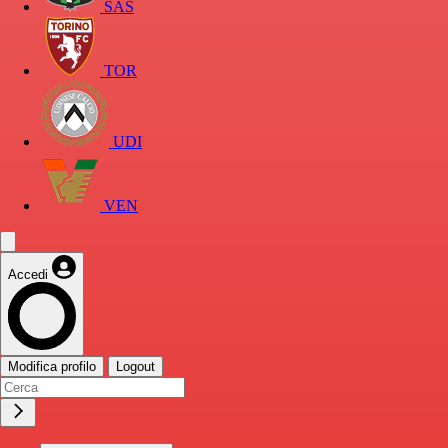
SAS
TOR
UDI
VEN
Accedi
Modifica profilo
Logout