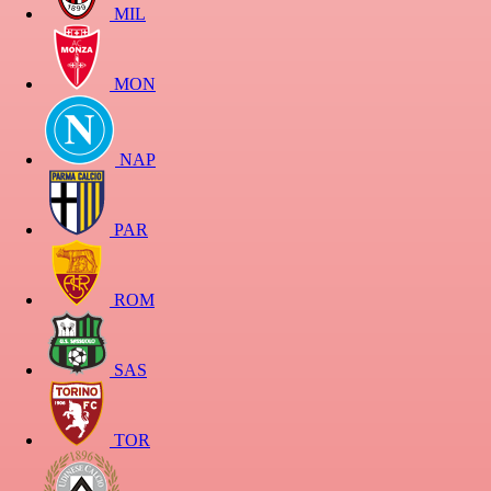
MIL
MON
NAP
PAR
ROM
SAS
TOR