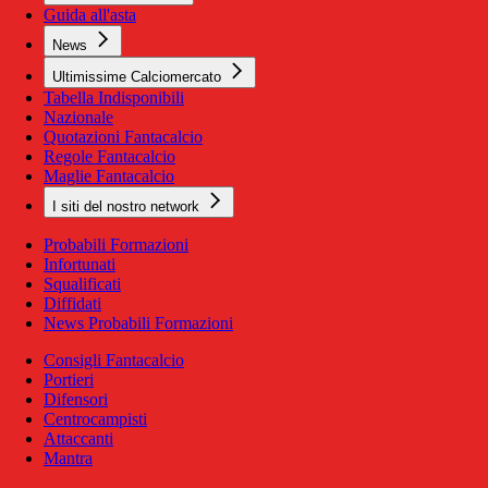
Guida all'asta
News
Ultimissime Calciomercato
Tabella Indisponibili
Nazionale
Quotazioni Fantacalcio
Regole Fantacalcio
Maglie Fantacalcio
I siti del nostro network
Probabili Formazioni
Infortunati
Squalificati
Diffidati
News Probabili Formazioni
Consigli Fantacalcio
Portieri
Difensori
Centrocampisti
Attaccanti
Mantra