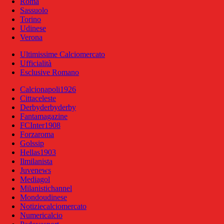
Roma
Sassuolo
Torino
Udinese
Verona
Ultimissime Calciomercato
Ufficialità
Esclusive Romano
Calcionapoli1926
Cittaceleste
Derbyderbyderby
Fantamagazine
FCInter1908
Forzaroma
Golssip
Hellas1903
Ilmilanista
Juvenews
Mediagol
Milanistichannel
Mondoudinese
Notiziecalciomercato
Numericalcio