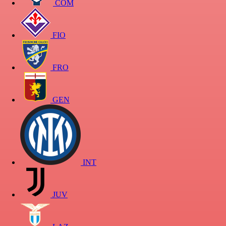
COM
FIO
FRO
GEN
INT
JUV