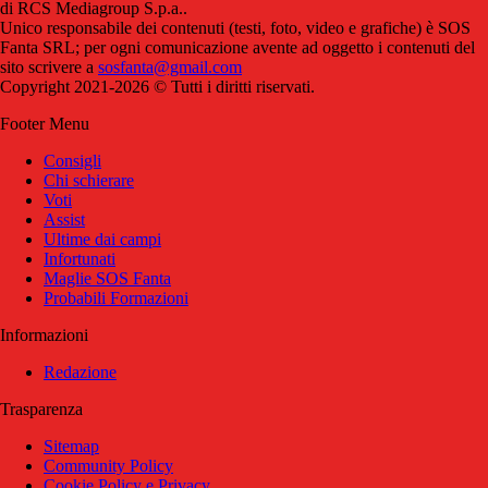
di RCS Mediagroup S.p.a..
Unico responsabile dei contenuti (testi, foto, video e grafiche) è SOS
Fanta SRL; per ogni comunicazione avente ad oggetto i contenuti del
sito scrivere a
sosfanta@gmail.com
Copyright 2021-2026 © Tutti i diritti riservati.
Footer Menu
Consigli
Chi schierare
Voti
Assist
Ultime dai campi
Infortunati
Maglie SOS Fanta
Probabili Formazioni
Informazioni
Redazione
Trasparenza
Sitemap
Community Policy
Cookie Policy e Privacy