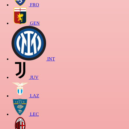
FRO
GEN
INT
JUV
LAZ
LEC