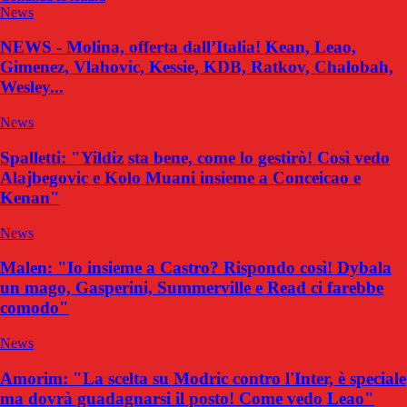
News
NEWS - Molina, offerta dall’Italia! Kean, Leao,
Gimenez, Vlahovic, Kessie, KDB, Ratkov, Chalobah,
Wesley...
News
Spalletti: "Yildiz sta bene, come lo gestirò! Così vedo
Alajbegovic e Kolo Muani insieme a Conceicao e
Kenan"
News
Malen: "Io insieme a Castro? Rispondo così! Dybala
un mago, Gasperini, Summerville e Read ci farebbe
comodo"
News
Amorim: "La scelta su Modric contro l'Inter, è speciale
ma dovrà guadagnarsi il posto! Come vedo Leao"