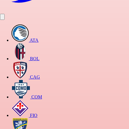
ATA
BOL
CAG
COM
FIO