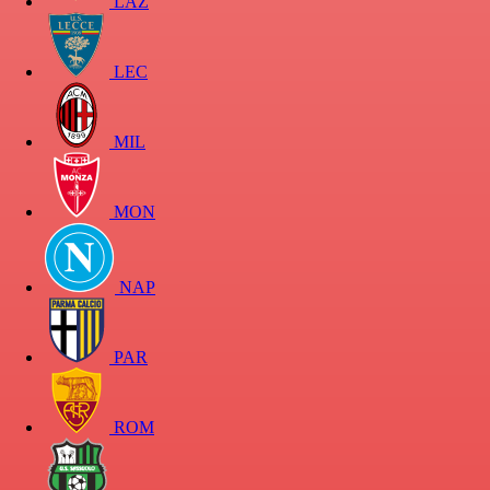
LAZ
LEC
MIL
MON
NAP
PAR
ROM