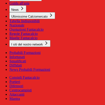
Guida all'asta
News
Ultimissime Calciomercato
Tabella Indisponibili
Nazionale
Quotazioni Fantacalcio
Regole Fantacalcio
Maglie Fantacalcio
I siti del nostro network
Probabili Formazioni
Infortunati
Squalificati
Diffidati
News Probabili Formazioni
Consigli Fantacalcio
Portieri
Difensori
Centrocampisti
Attaccanti
Mantra