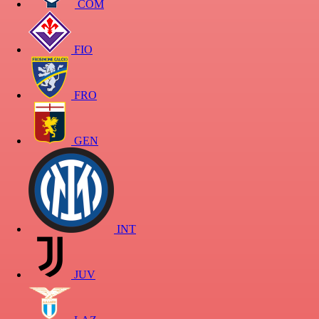
COM
FIO
FRO
GEN
INT
JUV