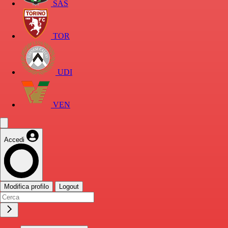
SAS
TOR
UDI
VEN
Accedi
Modifica profilo
Logout