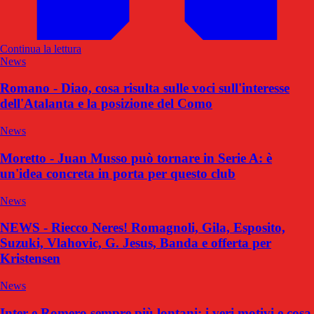
Continua la lettura
News
Romano - Diao, cosa risulta sulle voci sull'interesse
dell'Atalanta e la posizione del Como
News
Moretto - Juan Musso può tornare in Serie A: è
un'idea concreta in porta per questo club
News
NEWS - Riecco Neres! Romagnoli, Gila, Esposito,
Suzuki, Vlahovic, G. Jesus, Banda e offerta per
Kristensen
News
Inter e Romero sempre più lontani: i veri motivi e cosa