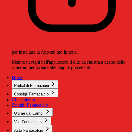
per installare la App sul tuo Iphone.
Mentre navighi nell'app, scorri il dito da sinistra a destra dello
schermo per tornare alle pagine precedenti
Home
Probabili Formazioni
Consigli Fantacalcio
Chi schierare
Scambi Fantacalcio
Ultime dai Campi
Voti Fantacalcio
Asta Fantacalcio