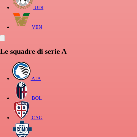
UDI
VEN
Le squadre di serie A
ATA
BOL
CAG