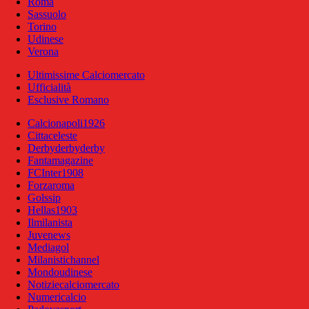
Roma
Sassuolo
Torino
Udinese
Verona
Ultimissime Calciomercato
Ufficialità
Esclusive Romano
Calcionapoli1926
Cittaceleste
Derbyderbyderby
Fantamagazine
FCInter1908
Forzaroma
Golssip
Hellas1903
Ilmilanista
Juvenews
Mediagol
Milanistichannel
Mondoudinese
Notiziecalciomercato
Numericalcio