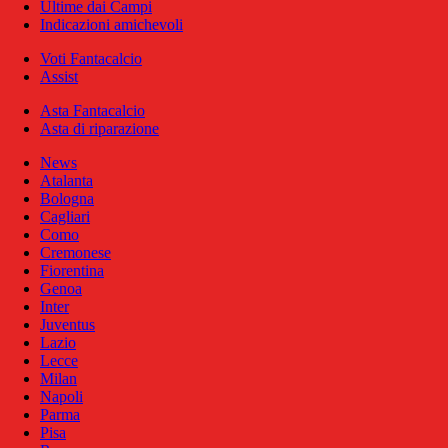
Ultime dai Campi
Indicazioni amichevoli
Voti Fantacalcio
Assist
Asta Fantacalcio
Asta di riparazione
News
Atalanta
Bologna
Cagliari
Como
Cremonese
Fiorentina
Genoa
Inter
Juventus
Lazio
Lecce
Milan
Napoli
Parma
Pisa