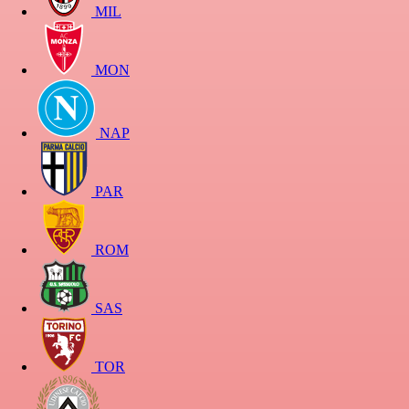
MIL
MON
NAP
PAR
ROM
SAS
TOR