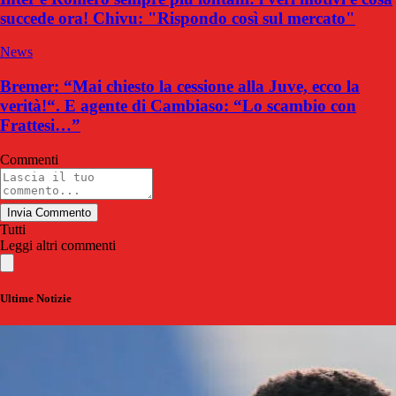
succede ora! Chivu: "Rispondo così sul mercato"
News
Bremer: “Mai chiesto la cessione alla Juve, ecco la
verità!“. E agente di Cambiaso: “Lo scambio con
Frattesi…”
Commenti
Invia Commento
Tutti
Leggi altri commenti
Ultime Notizie