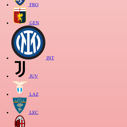
FRO
GEN
INT
JUV
LAZ
LEC