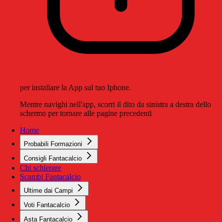
per installare la App sul tuo Iphone.
Mentre navighi nell'app, scorri il dito da sinistra a destra dello
schermo per tornare alle pagine precedenti
Home
Probabili Formazioni
Consigli Fantacalcio
Chi schierare
Scambi Fantacalcio
Ultime dai Campi
Voti Fantacalcio
Asta Fantacalcio