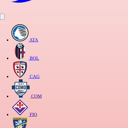
ATA
BOL
CAG
COM
FIO