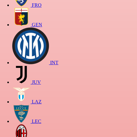
FRO
GEN
INT
JUV
LAZ
LEC