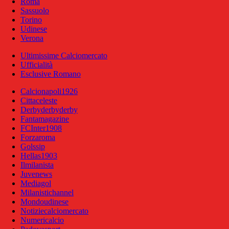
Roma
Sassuolo
Torino
Udinese
Verona
Ultimissime Calciomercato
Ufficialità
Esclusive Romano
Calcionapoli1926
Cittaceleste
Derbyderbyderby
Fantamagazine
FCInter1908
Forzaroma
Golssip
Hellas1903
Ilmilanista
Juvenews
Mediagol
Milanistichannel
Mondoudinese
Notiziecalciomercato
Numericalcio