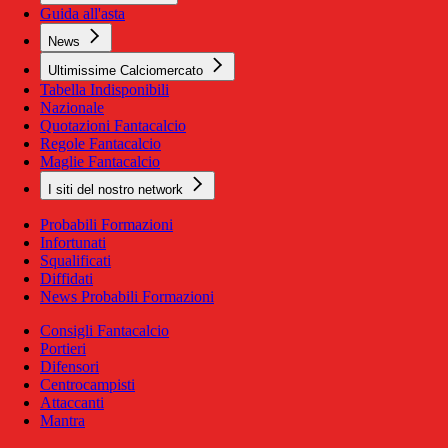
Guida all'asta
News
Ultimissime Calciomercato
Tabella Indisponibili
Nazionale
Quotazioni Fantacalcio
Regole Fantacalcio
Maglie Fantacalcio
I siti del nostro network
Probabili Formazioni
Infortunati
Squalificati
Diffidati
News Probabili Formazioni
Consigli Fantacalcio
Portieri
Difensori
Centrocampisti
Attaccanti
Mantra