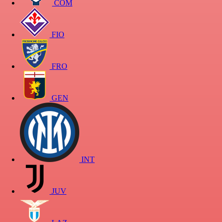
COM
FIO
FRO
GEN
INT
JUV