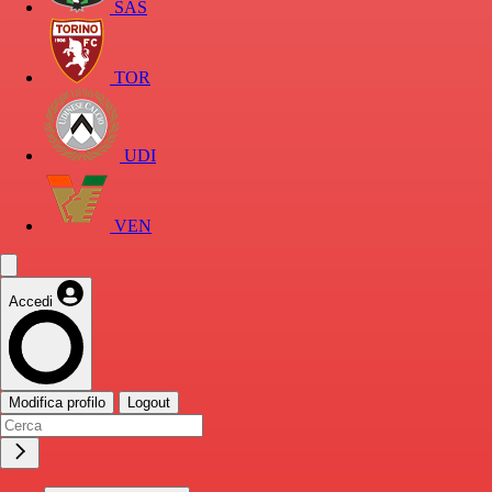
SAS
TOR
UDI
VEN
Accedi
Modifica profilo
Logout