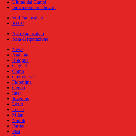
Ultime dai Campi
Indicazioni amichevoli
Voti Fantacalcio
Assist
Asta Fantacalcio
Asta di riparazione
News
Atalanta
Bologna
Cagliari
Como
Cremonese
Fiorentina
Genoa
Inter
Juventus
Lazio
Lecce
Milan
Napoli
Parma
Pisa