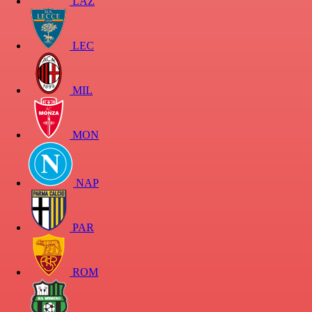
LAZ
LEC
MIL
MON
NAP
PAR
ROM