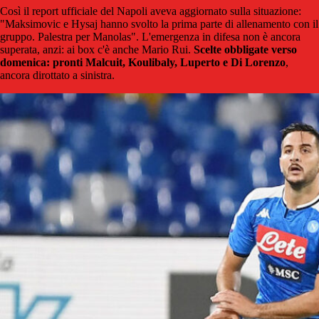
Così il report ufficiale del Napoli aveva aggiornato sulla situazione:
"Maksimovic e Hysaj hanno svolto la prima parte di allenamento con il
gruppo. Palestra per Manolas". L'emergenza in difesa non è ancora
superata, anzi: ai box c'è anche Mario Rui.
Scelte obbligate verso
domenica: pronti Malcuit, Koulibaly, Luperto e Di Lorenzo
,
ancora dirottato a sinistra.