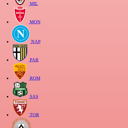
MIL
MON
NAP
PAR
ROM
SAS
TOR