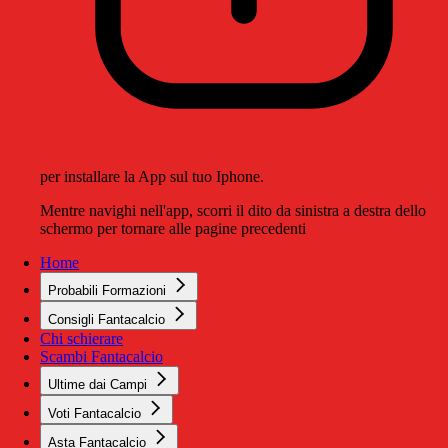
per installare la App sul tuo Iphone.
Mentre navighi nell'app, scorri il dito da sinistra a destra dello
schermo per tornare alle pagine precedenti
Home
Probabili Formazioni
Consigli Fantacalcio
Chi schierare
Scambi Fantacalcio
Ultime dai Campi
Voti Fantacalcio
Asta Fantacalcio