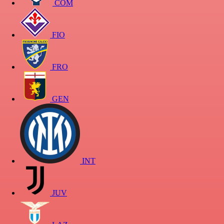
COM
FIO
FRO
GEN
INT
JUV