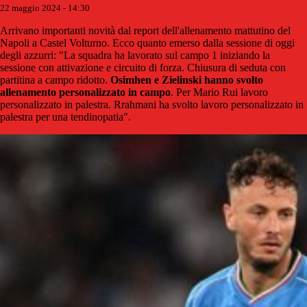
22 maggio 2024 - 14:30
Arrivano importanti novità dal report dell'allenamento mattutino del
Napoli a Castel Volturno. Ecco quanto emerso dalla sessione di oggi
degli azzurri: "La squadra ha lavorato sul campo 1 iniziando la
sessione con attivazione e circuito di forza. Chiusura di seduta con
partitina a campo ridotto.
Osimhen e Zielinski hanno svolto
allenamento personalizzato in campo
. Per Mario Rui lavoro
personalizzato in palestra. Rrahmani ha svolto lavoro personalizzato in
palestra per una tendinopatia".