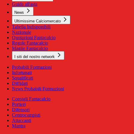
Guida all'asta
News
Ultimissime Calciomercato
Tabella Indisponibili
Nazionale
Quotazioni Fantacalcio
Regole Fantacalcio
Maglie Fantacalcio
I siti del nostro network
Probabili Formazioni
Infortunati
Squalificati
Diffidati
News Probabili Formazioni
Consigli Fantacalcio
Portieri
Difensori
Centrocampisti
Attaccanti
Mantra