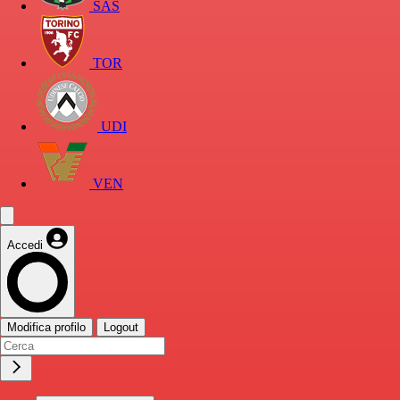
SAS
TOR
UDI
VEN
Accedi
Modifica profilo
Logout