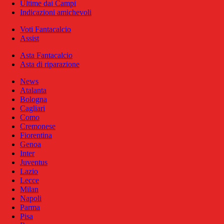
Ultime dai Campi
Indicazioni amichevoli
Voti Fantacalcio
Assist
Asta Fantacalcio
Asta di riparazione
News
Atalanta
Bologna
Cagliari
Como
Cremonese
Fiorentina
Genoa
Inter
Juventus
Lazio
Lecce
Milan
Napoli
Parma
Pisa