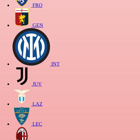
FRO
GEN
INT
JUV
LAZ
LEC