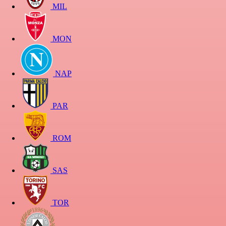
MIL
MON
NAP
PAR
ROM
SAS
TOR