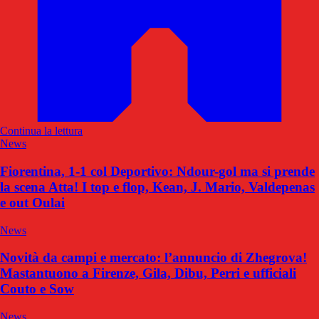
Continua la lettura
News
Fiorentina, 1-1 col Deportivo: Ndour-gol ma si prende
la scena Atta! I top e flop, Kean, J. Mario, Valdepenas
e out Oulai
News
Novità da campi e mercato: l’annuncio di Zhegrova!
Mastantuono a Firenze, Gila, Dibu, Perri e ufficiali
Couto e Sow
News