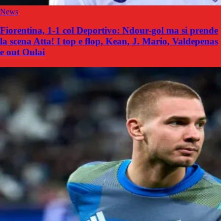
News
Fiorentina, 1-1 col Deportivo: Ndour-gol ma si prende
la scena Atta! I top e flop, Kean, J. Mario, Valdepenas
e out Oulai