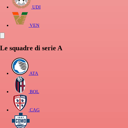
UDI
VEN
Le squadre di serie A
ATA
BOL
CAG