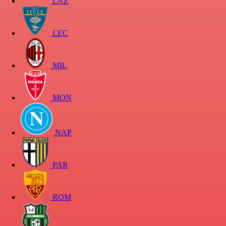
LAZ
LEC
MIL
MON
NAP
PAR
ROM