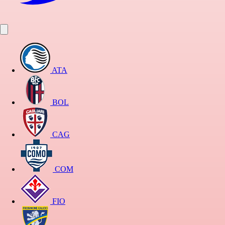
ATA
BOL
CAG
COM
FIO