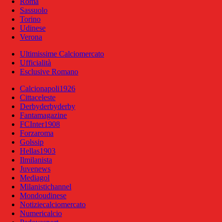
Roma
Sassuolo
Torino
Udinese
Verona
Ultimissime Calciomercato
Ufficialità
Esclusive Romano
Calcionapoli1926
Cittaceleste
Derbyderbyderby
Fantamagazine
FCInter1908
Forzaroma
Golssip
Hellas1903
Ilmilanista
Juvenews
Mediagol
Milanistichannel
Mondoudinese
Notiziecalciomercato
Numericalcio