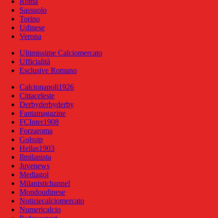
Roma
Sassuolo
Torino
Udinese
Verona
Ultimissime Calciomercato
Ufficialità
Esclusive Romano
Calcionapoli1926
Cittaceleste
Derbyderbyderby
Fantamagazine
FCInter1908
Forzaroma
Golssip
Hellas1903
Ilmilanista
Juvenews
Mediagol
Milanistichannel
Mondoudinese
Notiziecalciomercato
Numericalcio