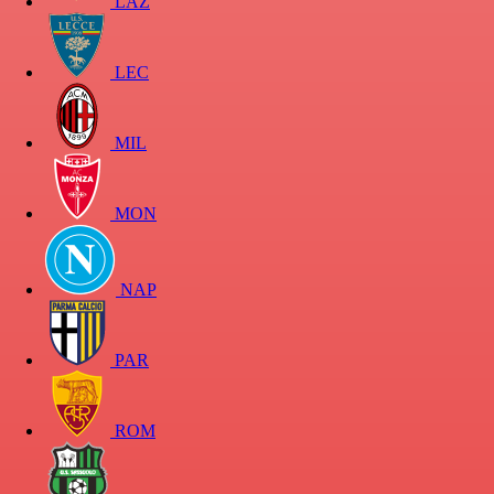
LAZ
LEC
MIL
MON
NAP
PAR
ROM