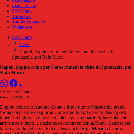
Padovasport
Pianetamilan
SOS Fanta
Toronews
Tuttobolognaweb
Violanews
SOS Fanta
News
Napoli, doppio colpo per Conte: lunedì le visite di
Spinazzola, poi Rafa Marin
Napoli, doppio colpo per Conte: lunedì le visite di Spinazzola, poi
Rafa Marin
Alessandro Cosattini
6 luglio 2024 - 18:00
Doppio colpo per Antonio Conte e il suo nuovo
Napoli
che prende
forma col passare dei giorni. Come riporta
La Gazzetta dello Sport
,
lunedì sarà giornata di visite mediche per Leonardo Spinazzola, che
arriva a zero dopo la scadenza del contratto con la Roma. Sempre per
la rosea, tra lunedì e martedì è atteso anche Rafa
Marin
, che arriva
invece dal Real Madrid. Aspettando Alessandro Buongiorno dal