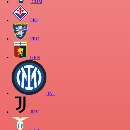
COM
FIO
FRO
GEN
INT
JUV