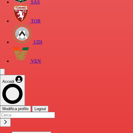
SAS
TOR
UDI
VEN
Accedi
Modifica profilo
Logout