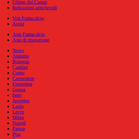
Ultime dai Campi
Indicazioni amichevoli
Voti Fantacalcio
Assist
Asta Fantacalcio
Asta di riparazione
News
Atalanta
Bologna
Cagliari
Como
Cremonese
Fiorentina
Genoa
Inter
Juventus
Lazio
Lecce
Milan
Napoli
Parma
Pisa