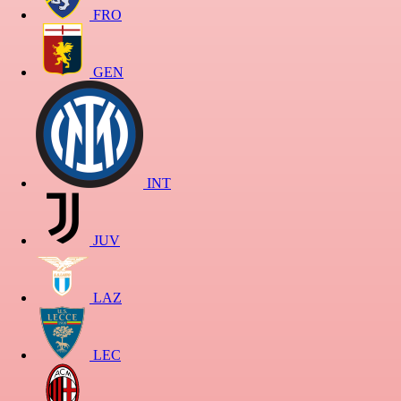
FRO
GEN
INT
JUV
LAZ
LEC