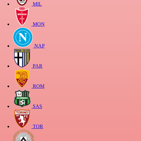
MIL
MON
NAP
PAR
ROM
SAS
TOR