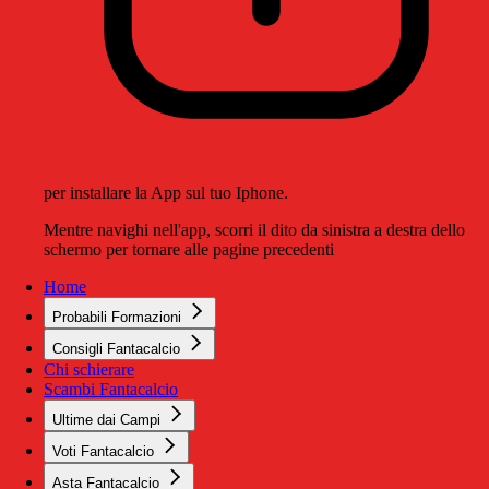
per installare la App sul tuo Iphone.
Mentre navighi nell'app, scorri il dito da sinistra a destra dello
schermo per tornare alle pagine precedenti
Home
Probabili Formazioni
Consigli Fantacalcio
Chi schierare
Scambi Fantacalcio
Ultime dai Campi
Voti Fantacalcio
Asta Fantacalcio