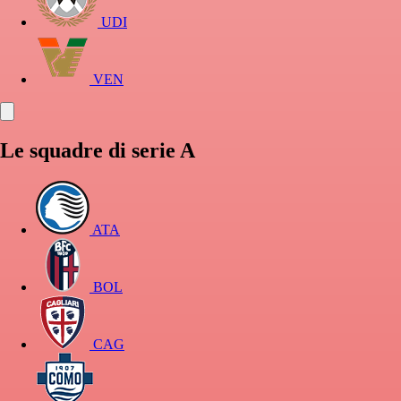
UDI
VEN
Le squadre di serie A
ATA
BOL
CAG