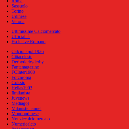
Roma
Sassuolo
Torino
Udinese
Verona
Ultimissime Calciomercato
Ufficialità
Esclusive Romano
Calcionapoli1926
Cittaceleste
Derbyderbyderby
Fantamagazine
FCInter1908
Forzaroma
Golssip
Hellas1903
Ilmilanista
Juvenews
Mediagol
Milanistichannel
Mondoudinese
Notiziecalciomercato
Numericalcio