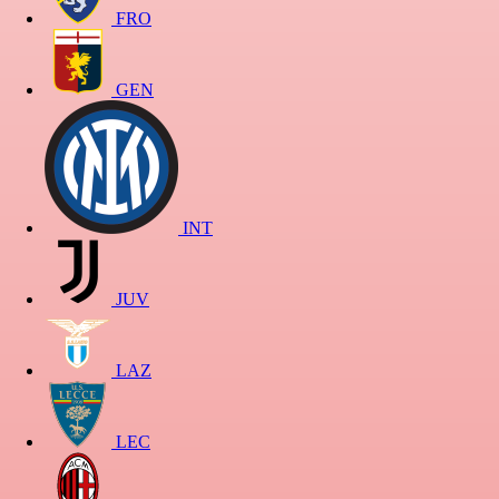
FRO
GEN
INT
JUV
LAZ
LEC