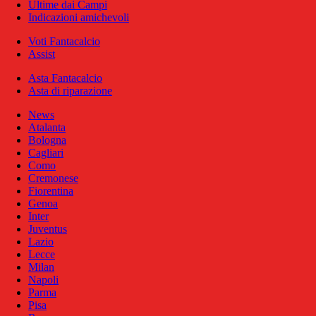
Ultime dai Campi
Indicazioni amichevoli
Voti Fantacalcio
Assist
Asta Fantacalcio
Asta di riparazione
News
Atalanta
Bologna
Cagliari
Como
Cremonese
Fiorentina
Genoa
Inter
Juventus
Lazio
Lecce
Milan
Napoli
Parma
Pisa