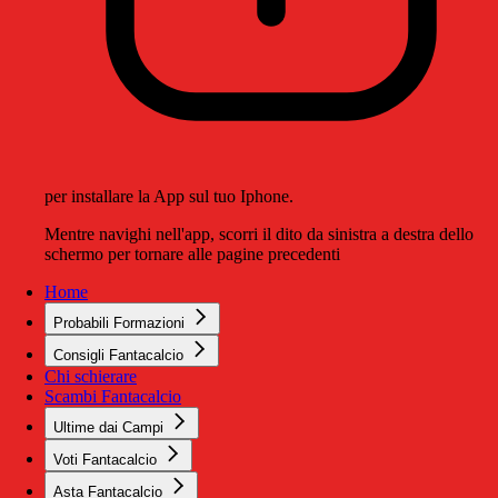
per installare la App sul tuo Iphone.
Mentre navighi nell'app, scorri il dito da sinistra a destra dello
schermo per tornare alle pagine precedenti
Home
Probabili Formazioni
Consigli Fantacalcio
Chi schierare
Scambi Fantacalcio
Ultime dai Campi
Voti Fantacalcio
Asta Fantacalcio