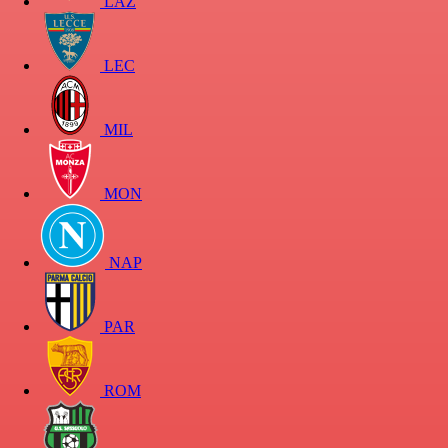
LAZ
LEC
MIL
MON
NAP
PAR
ROM