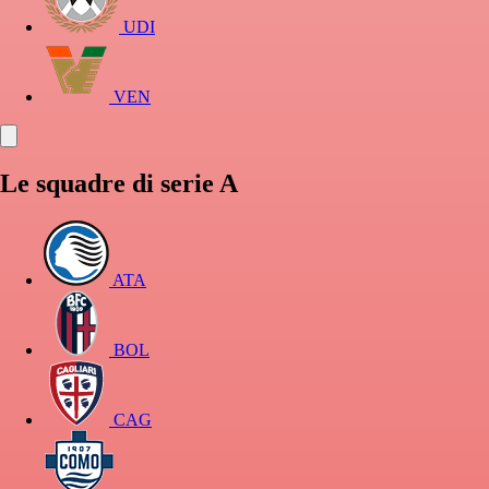
UDI
VEN
Le squadre di serie A
ATA
BOL
CAG