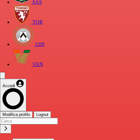
SAS
TOR
UDI
VEN
Accedi
Modifica profilo
Logout