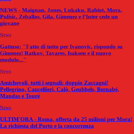
NEWS - Maignan, Jones, Lukaku, Rabiot, Mora,
Pulisic, Zeballos, Gila, Gimenez e l’Inter cede un
giovane
News
Gattuso: "Fatto di tutto per Ivanovic, rispondo su
Gimenez! Ratkov, Tavares, Isaksen e il nuovo
modulo..."
News
Amichevoli, tutti i segnali: doppio Zaccagni!
Pellegrino, Cancellieri, Calò, Geubbels, Bernabé,
Mandas e Touré
News
ULTIM'ORA - Roma, offerta da 25 milioni per Mora!
La richiesta del Porto e la concorrenza