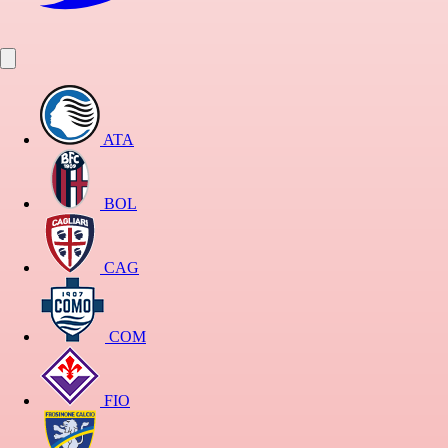
ATA
BOL
CAG
COM
FIO