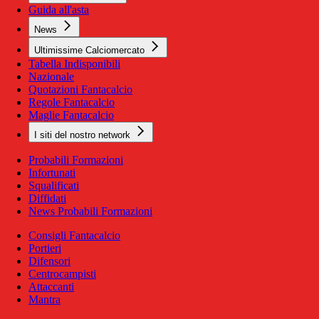
Guida all'asta
News
Ultimissime Calciomercato
Tabella Indisponibili
Nazionale
Quotazioni Fantacalcio
Regole Fantacalcio
Maglie Fantacalcio
I siti del nostro network
Probabili Formazioni
Infortunati
Squalificati
Diffidati
News Probabili Formazioni
Consigli Fantacalcio
Portieri
Difensori
Centrocampisti
Attaccanti
Mantra