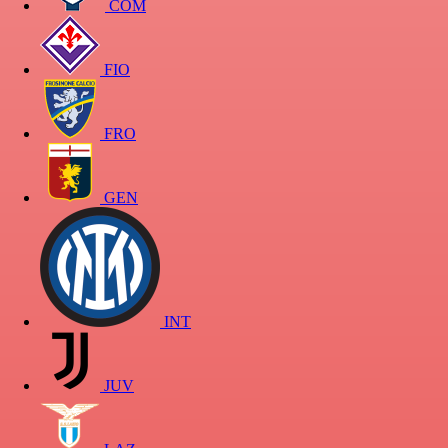
COM
FIO
FRO
GEN
INT
JUV