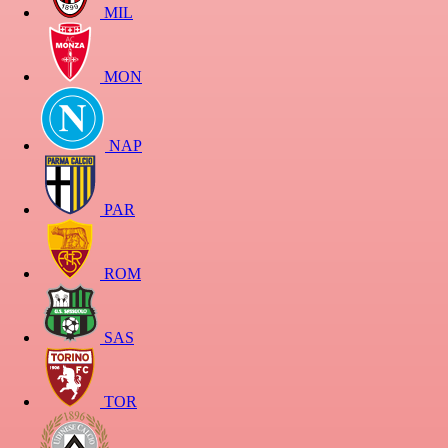
MIL
MON
NAP
PAR
ROM
SAS
TOR