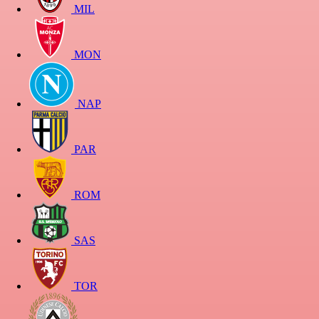
MIL
MON
NAP
PAR
ROM
SAS
TOR