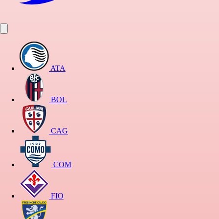
ATA
BOL
CAG
COM
FIO