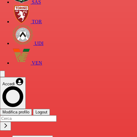
SAS
TOR
UDI
VEN
Accedi
Modifica profilo
Logout