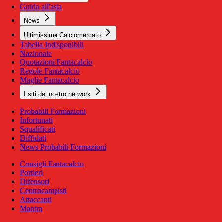
Guida all'asta
News
Ultimissime Calciomercato
Tabella Indisponibili
Nazionale
Quotazioni Fantacalcio
Regole Fantacalcio
Maglie Fantacalcio
I siti del nostro network
Probabili Formazioni
Infortunati
Squalificati
Diffidati
News Probabili Formazioni
Consigli Fantacalcio
Portieri
Difensori
Centrocampisti
Attaccanti
Mantra