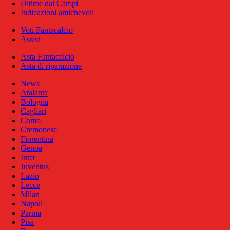
Ultime dai Campi
Indicazioni amichevoli
Voti Fantacalcio
Assist
Asta Fantacalcio
Asta di riparazione
News
Atalanta
Bologna
Cagliari
Como
Cremonese
Fiorentina
Genoa
Inter
Juventus
Lazio
Lecce
Milan
Napoli
Parma
Pisa