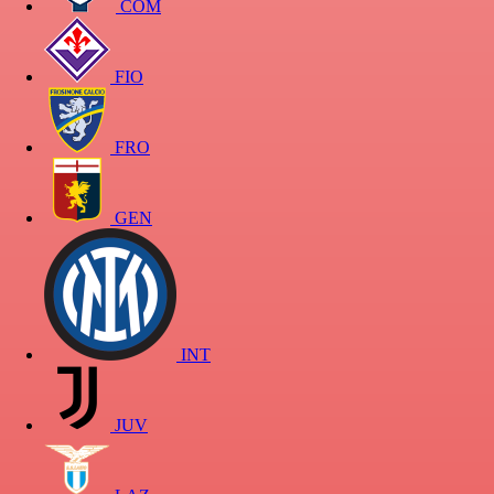
COM
FIO
FRO
GEN
INT
JUV