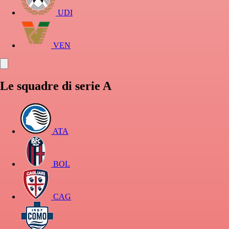
UDI
VEN
Le squadre di serie A
ATA
BOL
CAG