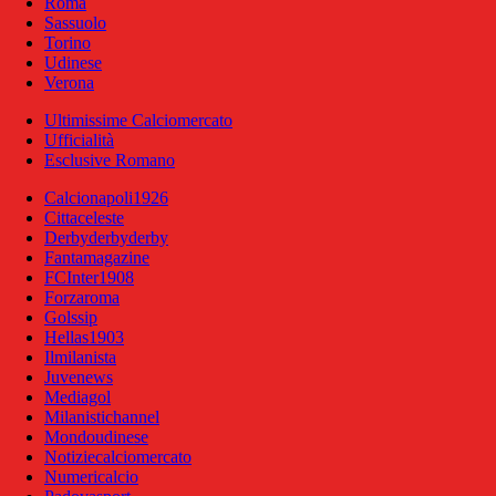
Roma
Sassuolo
Torino
Udinese
Verona
Ultimissime Calciomercato
Ufficialità
Esclusive Romano
Calcionapoli1926
Cittaceleste
Derbyderbyderby
Fantamagazine
FCInter1908
Forzaroma
Golssip
Hellas1903
Ilmilanista
Juvenews
Mediagol
Milanistichannel
Mondoudinese
Notiziecalciomercato
Numericalcio