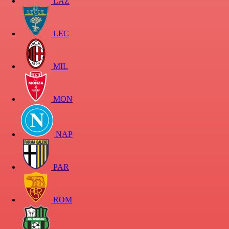
LAZ
LEC
MIL
MON
NAP
PAR
ROM