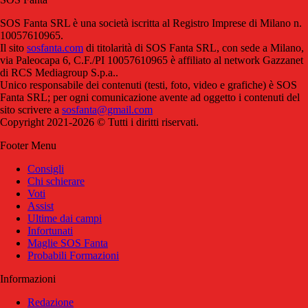
SOS Fanta SRL è una società iscritta al Registro Imprese di Milano n.
10057610965.
Il sito
sosfanta.com
di titolarità di SOS Fanta SRL, con sede a Milano,
via Paleocapa 6, C.F./PI 10057610965 è affiliato al network Gazzanet
di RCS Mediagroup S.p.a..
Unico responsabile dei contenuti (testi, foto, video e grafiche) è SOS
Fanta SRL; per ogni comunicazione avente ad oggetto i contenuti del
sito scrivere a
sosfanta@gmail.com
Copyright 2021-2026 © Tutti i diritti riservati.
Footer Menu
Consigli
Chi schierare
Voti
Assist
Ultime dai campi
Infortunati
Maglie SOS Fanta
Probabili Formazioni
Informazioni
Redazione