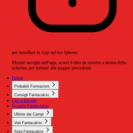
per installare la App sul tuo Iphone.
Mentre navighi nell'app, scorri il dito da sinistra a destra dello
schermo per tornare alle pagine precedenti
Home
Probabili Formazioni
Consigli Fantacalcio
Chi schierare
Scambi Fantacalcio
Ultime dai Campi
Voti Fantacalcio
Asta Fantacalcio