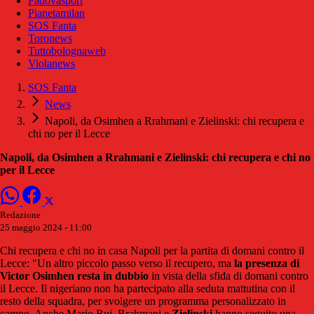
Padovasport
Pianetamilan
SOS Fanta
Toronews
Tuttobolognaweb
Violanews
SOS Fanta
News
Napoli, da Osimhen a Rrahmani e Zielinski: chi recupera e
chi no per il Lecce
Napoli, da Osimhen a Rrahmani e Zielinski: chi recupera e chi no
per il Lecce
Redazione
25 maggio 2024 - 11:00
Chi recupera e chi no in casa Napoli per la partita di domani contro il
Lecce: "Un altro piccolo passo verso il recupero, ma
la presenza di
Victor Osimhen resta in dubbio
in vista della sfida di domani contro
il Lecce. Il nigeriano non ha partecipato alla seduta mattutina con il
resto della squadra, per svolgere un programma personalizzato in
campo. Anche Mario Rui, Rrahmani e
Zielinski
hanno seguito una