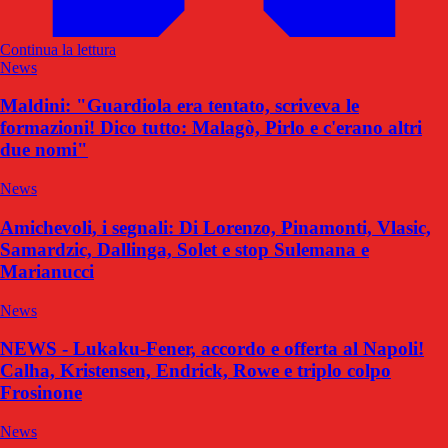
Continua la lettura
News
Maldini: "Guardiola era tentato, scriveva le
formazioni! Dico tutto: Malagò, Pirlo e c'erano altri
due nomi"
News
Amichevoli, i segnali: Di Lorenzo, Pinamonti, Vlasic,
Samardzic, Dallinga, Solet e stop Sulemana e
Marianucci
News
NEWS - Lukaku-Fener, accordo e offerta al Napoli!
Calha, Kristensen, Endrick, Rowe e triplo colpo
Frosinone
News