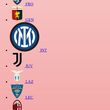
FRO
GEN
INT
JUV
LAZ
LEC