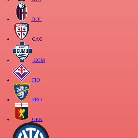
BOL
CAG
COM
FIO
FRO
GEN