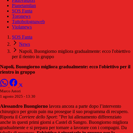
Padovasport
Pianetamilan
SOS Fanta
Toronews
Tuttobolognaweb
Violanews
SOS Fanta
News
Napoli, Buongiorno migliora gradualmente: ecco l'obiettivo
per il rientro in gruppo
Napoli, Buongiorno migliora gradualmente: ecco l'obiettivo per il
rientro in gruppo
Marco Astori
1 agosto 2025 - 13:30
Alessandro Buongiorno
lavora ancora a parte dopo l’intervento
chirurgico per groin pain ma prosegue il suo programma di recupero.
Riporta il
Corriere dello Sport
: "Per lui allenamento differenziato
anche in questi primi giorni a Castel di Sangro. Buongiorno migliora
gradualmente e si prepara per tornare a lavorare con i compagni. Da
tabella di recupero,
l’obiettivo è riportarlo in gruppo per la