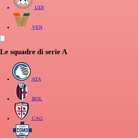
UDI
VEN
Le squadre di serie A
ATA
BOL
CAG