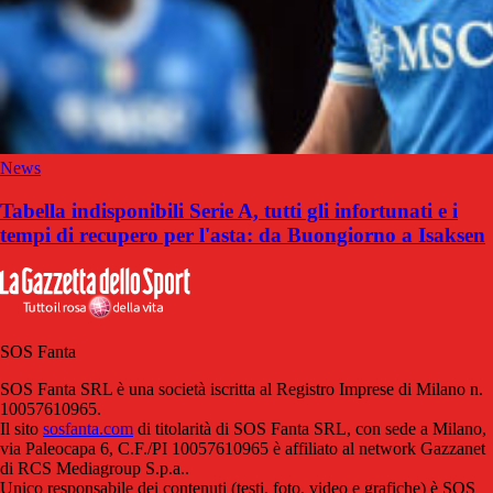
News
Tabella indisponibili Serie A, tutti gli infortunati e i
tempi di recupero per l'asta: da Buongiorno a Isaksen
SOS Fanta
SOS Fanta SRL è una società iscritta al Registro Imprese di Milano n.
10057610965.
Il sito
sosfanta.com
di titolarità di SOS Fanta SRL, con sede a Milano,
via Paleocapa 6, C.F./PI 10057610965 è affiliato al network Gazzanet
di RCS Mediagroup S.p.a..
Unico responsabile dei contenuti (testi, foto, video e grafiche) è SOS