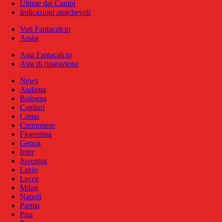
Ultime dai Campi
Indicazioni amichevoli
Voti Fantacalcio
Assist
Asta Fantacalcio
Asta di riparazione
News
Atalanta
Bologna
Cagliari
Como
Cremonese
Fiorentina
Genoa
Inter
Juventus
Lazio
Lecce
Milan
Napoli
Parma
Pisa