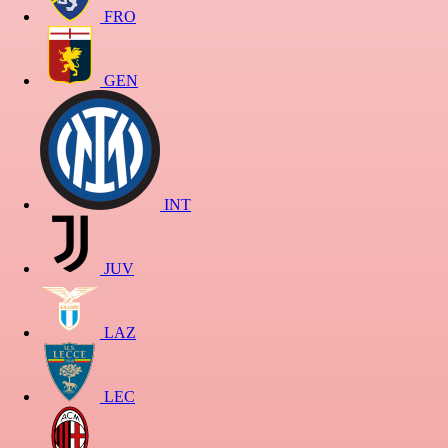
FRO
GEN
INT
JUV
LAZ
LEC