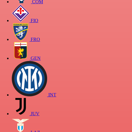
COM
FIO
FRO
GEN
INT
JUV