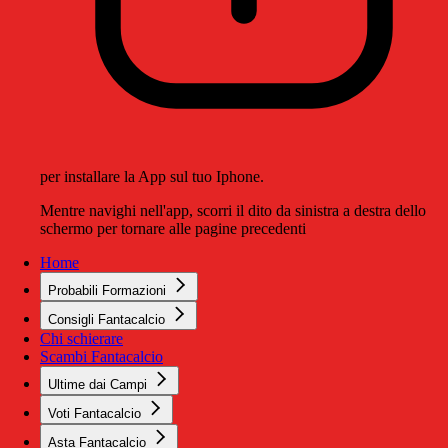
per installare la App sul tuo Iphone.
Mentre navighi nell'app, scorri il dito da sinistra a destra dello
schermo per tornare alle pagine precedenti
Home
Probabili Formazioni
Consigli Fantacalcio
Chi schierare
Scambi Fantacalcio
Ultime dai Campi
Voti Fantacalcio
Asta Fantacalcio