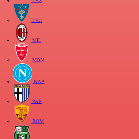
LAZ
LEC
MIL
MON
NAP
PAR
ROM