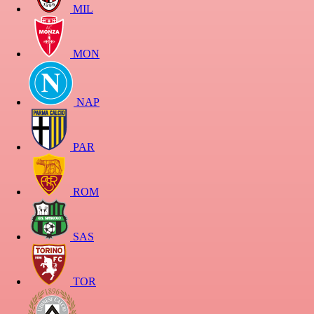
MIL
MON
NAP
PAR
ROM
SAS
TOR