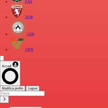
SAS
TOR
UDI
VEN
Accedi
Modifica profilo
Logout