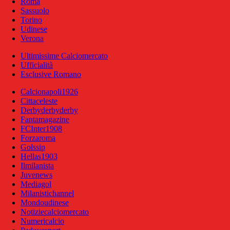
Roma
Sassuolo
Torino
Udinese
Verona
Ultimissime Calciomercato
Ufficialità
Esclusive Romano
Calcionapoli1926
Cittaceleste
Derbyderbyderby
Fantamagazine
FCInter1908
Forzaroma
Golssip
Hellas1903
Ilmilanista
Juvenews
Mediagol
Milanistichannel
Mondoudinese
Notiziecalciomercato
Numericalcio