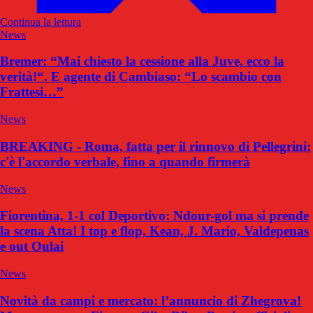
Continua la lettura
News
Bremer: “Mai chiesto la cessione alla Juve, ecco la
verità!“. E agente di Cambiaso: “Lo scambio con
Frattesi…”
News
BREAKING - Roma, fatta per il rinnovo di Pellegrini:
c'è l'accordo verbale, fino a quando firmerà
News
Fiorentina, 1-1 col Deportivo: Ndour-gol ma si prende
la scena Atta! I top e flop, Kean, J. Mario, Valdepenas
e out Oulai
News
Novità da campi e mercato: l’annuncio di Zhegrova!