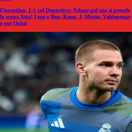
Fiorentina, 1-1 col Deportivo: Ndour-gol ma si prende
la scena Atta! I top e flop, Kean, J. Mario, Valdepenas
e out Oulai