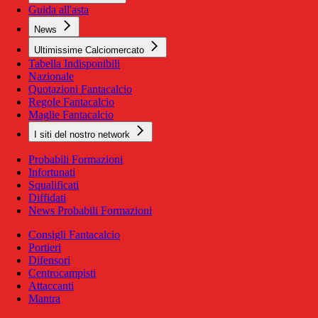
Guida all'asta
News
Ultimissime Calciomercato
Tabella Indisponibili
Nazionale
Quotazioni Fantacalcio
Regole Fantacalcio
Maglie Fantacalcio
I siti del nostro network
Probabili Formazioni
Infortunati
Squalificati
Diffidati
News Probabili Formazioni
Consigli Fantacalcio
Portieri
Difensori
Centrocampisti
Attaccanti
Mantra