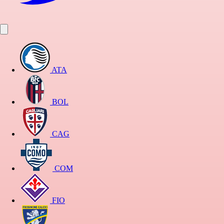
ATA
BOL
CAG
COM
FIO