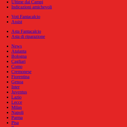
Ultime dai Campi
Indicazioni amichevoli
Voti Fantacalcio
Assist
Asta Fantacalcio
Asta di riparazione
News
Atalanta
Bologna
Cagliari
Como
Cremonese
Fiorentina
Genoa
Inter
Juventus
Lazio
Lecce
Milan
Napoli
Parma
Pisa