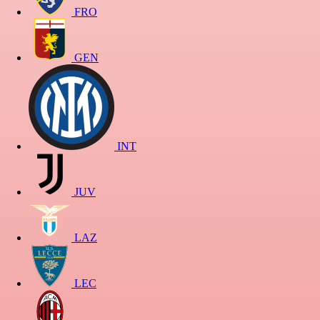
FRO
GEN
INT
JUV
LAZ
LEC