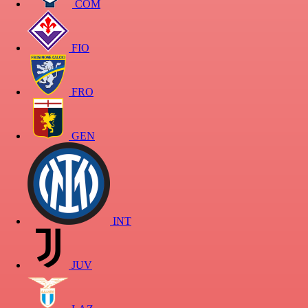
COM
FIO
FRO
GEN
INT
JUV