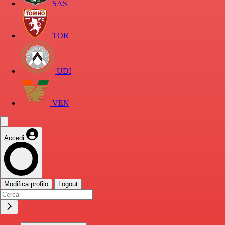
SAS
TOR
UDI
VEN
Accedi
Modifica profilo
Logout