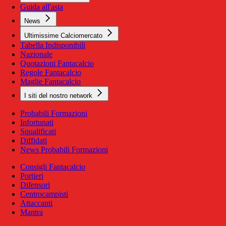
Guida all'asta
News
Ultimissime Calciomercato
Tabella Indisponibili
Nazionale
Quotazioni Fantacalcio
Regole Fantacalcio
Maglie Fantacalcio
I siti del nostro network
Probabili Formazioni
Infortunati
Squalificati
Diffidati
News Probabili Formazioni
Consigli Fantacalcio
Portieri
Difensori
Centrocampisti
Attaccanti
Mantra