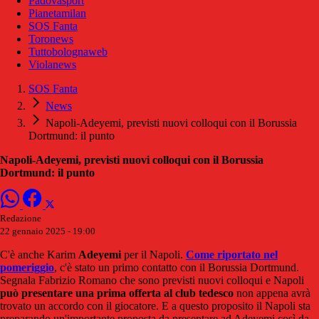
Padovasport
Pianetamilan
SOS Fanta
Toronews
Tuttobolognaweb
Violanews
SOS Fanta
News
Napoli-Adeyemi, previsti nuovi colloqui con il Borussia
Dortmund: il punto
Napoli-Adeyemi, previsti nuovi colloqui con il Borussia
Dortmund: il punto
Redazione
22 gennaio 2025 - 19:00
C'è anche Karim
Adeyemi
per il Napoli.
Come riportato nel
pomeriggio
, c'è stato un primo contatto con il Borussia Dortmund.
Segnala Fabrizio Romano che sono previsti nuovi colloqui e Napoli
può presentare una prima offerta al club tedesco
non appena avrà
trovato un accordo con il giocatore. E a questo proposito il Napoli sta
preparando un'importante proposta da presentare ad Adeyemi così da