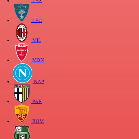
LAZ
LEC
MIL
MON
NAP
PAR
ROM