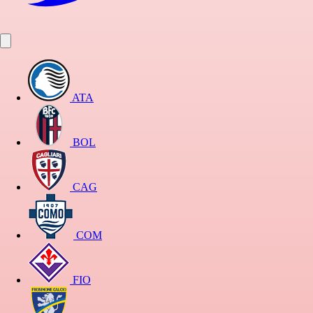
ATA
BOL
CAG
COM
FIO