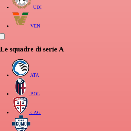
UDI
VEN
Le squadre di serie A
ATA
BOL
CAG