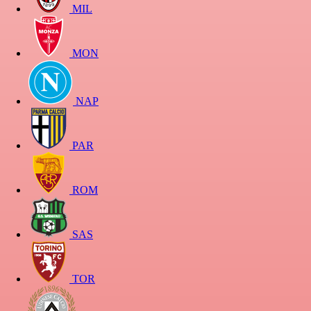
MIL
MON
NAP
PAR
ROM
SAS
TOR