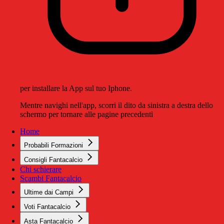
per installare la App sul tuo Iphone.
Mentre navighi nell'app, scorri il dito da sinistra a destra dello
schermo per tornare alle pagine precedenti
Home
Probabili Formazioni
Consigli Fantacalcio
Chi schierare
Scambi Fantacalcio
Ultime dai Campi
Voti Fantacalcio
Asta Fantacalcio