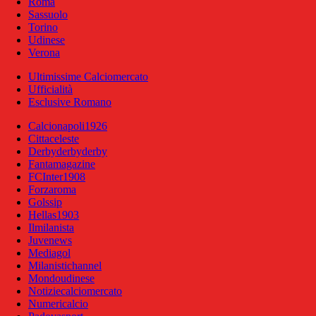
Roma
Sassuolo
Torino
Udinese
Verona
Ultimissime Calciomercato
Ufficialità
Esclusive Romano
Calcionapoli1926
Cittaceleste
Derbyderbyderby
Fantamagazine
FCInter1908
Forzaroma
Golssip
Hellas1903
Ilmilanista
Juvenews
Mediagol
Milanistichannel
Mondoudinese
Notiziecalciomercato
Numericalcio