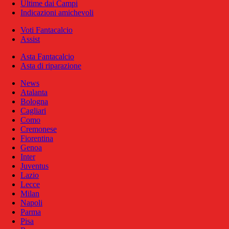
Ultime dai Campi
Indicazioni amichevoli
Voti Fantacalcio
Assist
Asta Fantacalcio
Asta di riparazione
News
Atalanta
Bologna
Cagliari
Como
Cremonese
Fiorentina
Genoa
Inter
Juventus
Lazio
Lecce
Milan
Napoli
Parma
Pisa