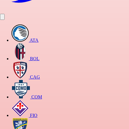
ATA
BOL
CAG
COM
FIO