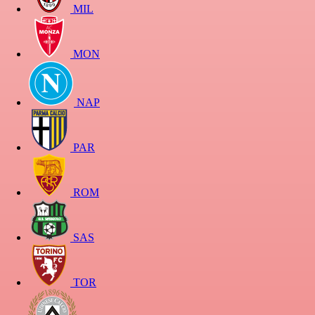
MIL
MON
NAP
PAR
ROM
SAS
TOR