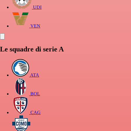
UDI
VEN
Le squadre di serie A
ATA
BOL
CAG