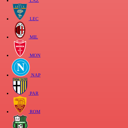
LAZ
LEC
MIL
MON
NAP
PAR
ROM