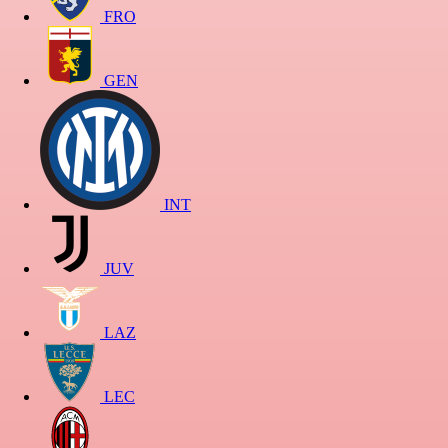
FRO
GEN
INT
JUV
LAZ
LEC