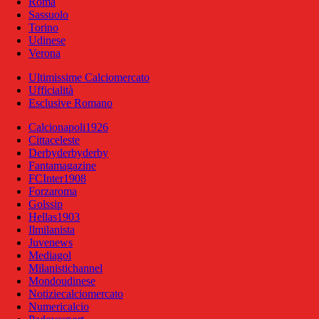
Roma
Sassuolo
Torino
Udinese
Verona
Ultimissime Calciomercato
Ufficialità
Esclusive Romano
Calcionapoli1926
Cittaceleste
Derbyderbyderby
Fantamagazine
FCInter1908
Forzaroma
Golssip
Hellas1903
Ilmilanista
Juvenews
Mediagol
Milanistichannel
Mondoudinese
Notiziecalciomercato
Numericalcio