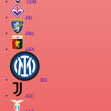
COM
FIO
FRO
GEN
INT
JUV