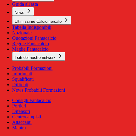
Guida all'asta
News
Ultimissime Calciomercato
Tabella Indisponibili
Nazionale
Quotazioni Fantacalcio
Regole Fantacalcio
Maglie Fantacalcio
I siti del nostro network
Probabili Formazioni
Infortunati
Squalificati
Diffidati
News Probabili Formazioni
Consigli Fantacalcio
Portieri
Difensori
Centrocampisti
Attaccanti
Mantra