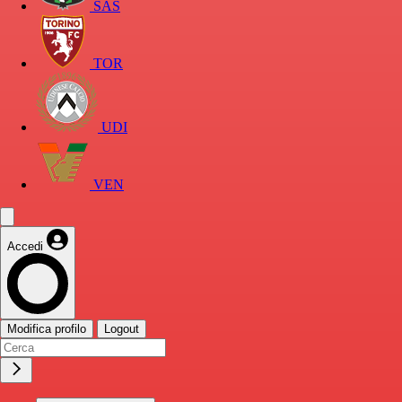
SAS
TOR
UDI
VEN
Accedi
Modifica profilo
Logout