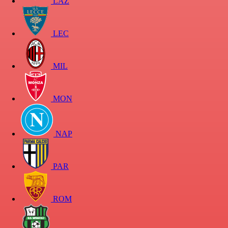
LAZ
LEC
MIL
MON
NAP
PAR
ROM