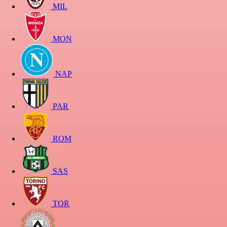
MIL
MON
NAP
PAR
ROM
SAS
TOR