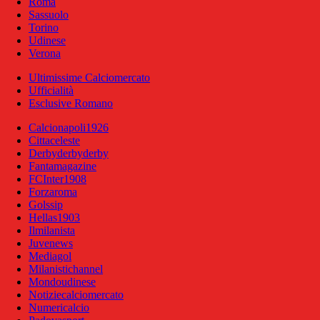
Roma
Sassuolo
Torino
Udinese
Verona
Ultimissime Calciomercato
Ufficialità
Esclusive Romano
Calcionapoli1926
Cittaceleste
Derbyderbyderby
Fantamagazine
FCInter1908
Forzaroma
Golssip
Hellas1903
Ilmilanista
Juvenews
Mediagol
Milanistichannel
Mondoudinese
Notiziecalciomercato
Numericalcio