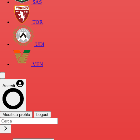
SAS
TOR
UDI
VEN
Accedi
Modifica profilo
Logout