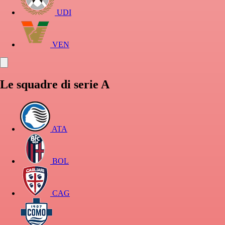
UDI
VEN
Le squadre di serie A
ATA
BOL
CAG