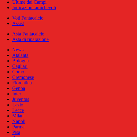
Ultime dai Campi
Indicazioni amichevoli
Voti Fantacalcio
Assist
Asta Fantacalcio
Asta di riparazione
News
Atalanta
Bologna
Cagliari
Como
Cremonese
Fiorentina
Genoa
Inter
Juventus
Lazio
Lecce
Milan
Napoli
Parma
Pisa