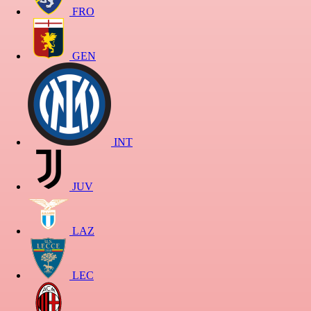
FRO
GEN
INT
JUV
LAZ
LEC