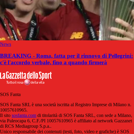
News
BREAKING - Roma, fatta per il rinnovo di Pellegrini:
c'è l'accordo verbale, fino a quando firmerà
SOS Fanta
SOS Fanta SRL è una società iscritta al Registro Imprese di Milano n.
10057610965.
Il sito
sosfanta.com
di titolarità di SOS Fanta SRL, con sede a Milano,
via Paleocapa 6, C.F./PI 10057610965 è affiliato al network Gazzanet
di RCS Mediagroup S.p.a..
Unico responsabile dei contenuti (testi, foto, video e grafiche) è SOS