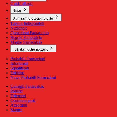
Guida all'asta
News
Ultimissime Calciomercato
Tabella Indisponibili
Nazionale
Quotazioni Fantacalcio
Regole Fantacalcio
Maglie Fantacalcio
I siti del nostro network
Probabili Formazioni
Infortunati
Squalificati
Diffidati
News Probabili Formazioni
Consigli Fantacalcio
Portieri
Difensori
Centrocampisti
Attaccanti
Mantra