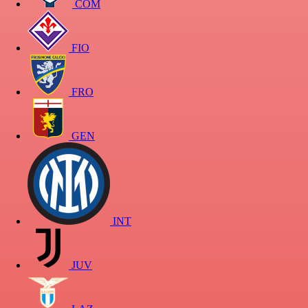
COM
FIO
FRO
GEN
INT
JUV