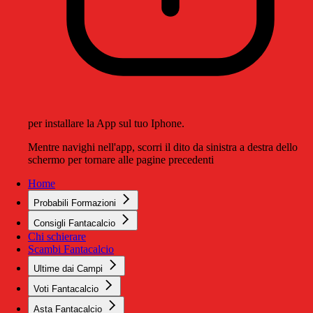
per installare la App sul tuo Iphone.
Mentre navighi nell'app, scorri il dito da sinistra a destra dello
schermo per tornare alle pagine precedenti
Home
Probabili Formazioni
Consigli Fantacalcio
Chi schierare
Scambi Fantacalcio
Ultime dai Campi
Voti Fantacalcio
Asta Fantacalcio