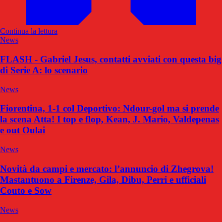
Continua la lettura
News
FLASH - Gabriel Jesus, contatti avviati con questa big
di Serie A: lo scenario
News
Fiorentina, 1-1 col Deportivo: Ndour-gol ma si prende
la scena Atta! I top e flop, Kean, J. Mario, Valdepenas
e out Oulai
News
Novità da campi e mercato: l’annuncio di Zhegrova!
Mastantuono a Firenze, Gila, Dibu, Perri e ufficiali
Couto e Sow
News