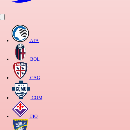
ATA
BOL
CAG
COM
FIO