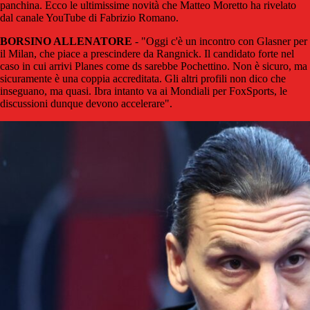
panchina. Ecco le ultimissime novità che Matteo Moretto ha rivelato
dal canale YouTube di Fabrizio Romano.
BORSINO ALLENATORE
- "Oggi c'è un incontro con Glasner per
il Milan, che piace a prescindere da Rangnick. Il candidato forte nel
caso in cui arrivi Planes come ds sarebbe Pochettino. Non è sicuro, ma
sicuramente è una coppia accreditata. Gli altri profili non dico che
inseguano, ma quasi. Ibra intanto va ai Mondiali per FoxSports, le
discussioni dunque devono accelerare".