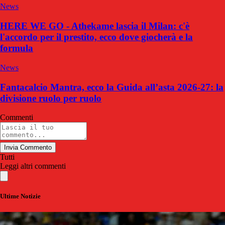
News
HERE WE GO - Athekame lascia il Milan: c'è
l'accordo per il prestito, ecco dove giocherà e la
formula
News
Fantacalcio Mantra, ecco la Guida all’asta 2026-27: la
divisione ruolo per ruolo
Commenti
Invia Commento
Tutti
Leggi altri commenti
Ultime Notizie