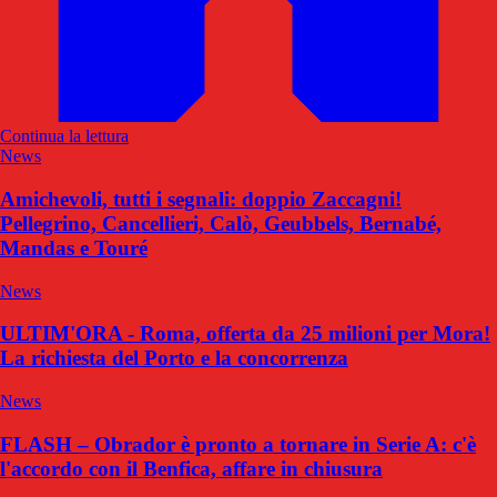
Continua la lettura
News
Amichevoli, tutti i segnali: doppio Zaccagni!
Pellegrino, Cancellieri, Calò, Geubbels, Bernabé,
Mandas e Touré
News
ULTIM'ORA - Roma, offerta da 25 milioni per Mora!
La richiesta del Porto e la concorrenza
News
FLASH – Obrador è pronto a tornare in Serie A: c'è
l'accordo con il Benfica, affare in chiusura