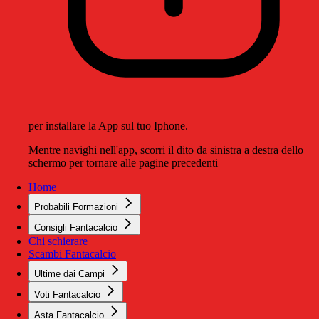
per installare la App sul tuo Iphone.
Mentre navighi nell'app, scorri il dito da sinistra a destra dello
schermo per tornare alle pagine precedenti
Home
Probabili Formazioni
Consigli Fantacalcio
Chi schierare
Scambi Fantacalcio
Ultime dai Campi
Voti Fantacalcio
Asta Fantacalcio