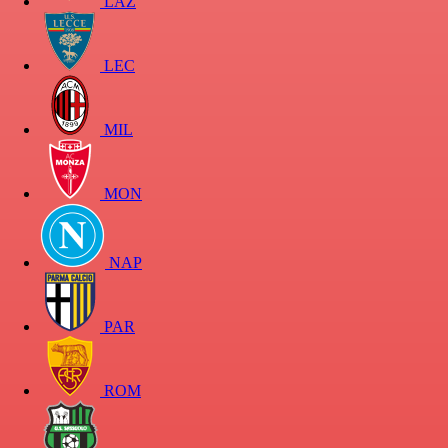
LAZ
LEC
MIL
MON
NAP
PAR
ROM