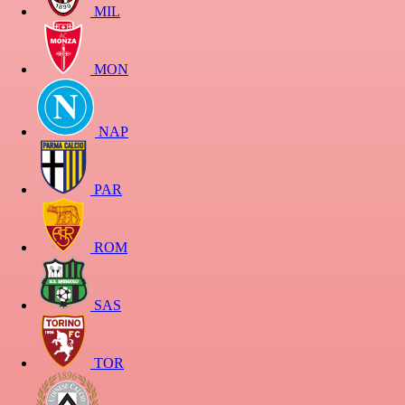
MIL
MON
NAP
PAR
ROM
SAS
TOR