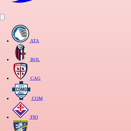
ATA
BOL
CAG
COM
FIO