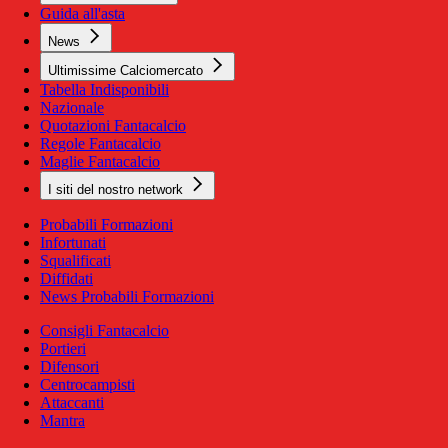
Guida all'asta
News
Ultimissime Calciomercato
Tabella Indisponibili
Nazionale
Quotazioni Fantacalcio
Regole Fantacalcio
Maglie Fantacalcio
I siti del nostro network
Probabili Formazioni
Infortunati
Squalificati
Diffidati
News Probabili Formazioni
Consigli Fantacalcio
Portieri
Difensori
Centrocampisti
Attaccanti
Mantra