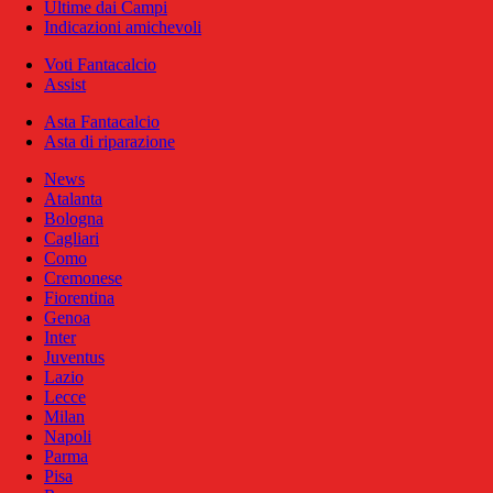
Ultime dai Campi
Indicazioni amichevoli
Voti Fantacalcio
Assist
Asta Fantacalcio
Asta di riparazione
News
Atalanta
Bologna
Cagliari
Como
Cremonese
Fiorentina
Genoa
Inter
Juventus
Lazio
Lecce
Milan
Napoli
Parma
Pisa