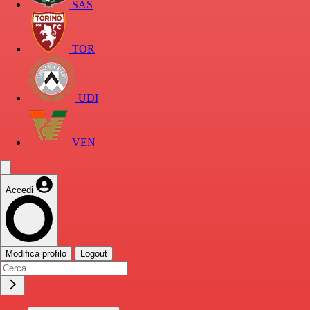
SAS
TOR
UDI
VEN
Accedi
Modifica profilo
Logout