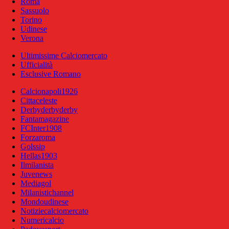
Roma
Sassuolo
Torino
Udinese
Verona
Ultimissime Calciomercato
Ufficialità
Esclusive Romano
Calcionapoli1926
Cittaceleste
Derbyderbyderby
Fantamagazine
FCInter1908
Forzaroma
Golssip
Hellas1903
Ilmilanista
Juvenews
Mediagol
Milanistichannel
Mondoudinese
Notiziecalciomercato
Numericalcio