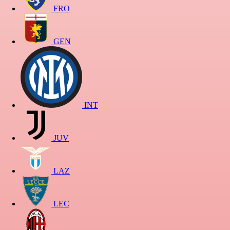
FRO
GEN
INT
JUV
LAZ
LEC