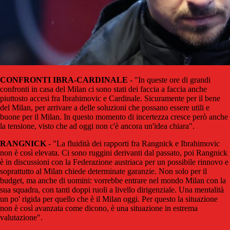
CONFRONTI IBRA-CARDINALE
- "In queste ore di grandi
confronti in casa del Milan ci sono stati dei faccia a faccia anche
piuttosto accesi fra Ibrahimovic e Cardinale. Sicuramente per il bene
del Milan, per arrivare a delle soluzioni che possano essere utili e
buone per il Milan. In questo momento di incertezza cresce però anche
la tensione, visto che ad oggi non c'è ancora un'idea chiara".
RANGNICK
- "La fluidità dei rapporti fra Rangnick e Ibrahimovic
non è così elevata. Ci sono ruggini derivanti dal passato, poi Rangnick
è in discussioni con la Federazione austriaca per un possibile rinnovo e
soprattutto al Milan chiede determinate garanzie. Non solo per il
budget, ma anche di uomini: vorrebbe entrare nel mondo Milan con la
sua squadra, con tanti doppi ruoli a livello dirigenziale. Una mentalità
un po' rigida per quello che è il Milan oggi. Per questo la situazione
non è così avanzata come dicono, è una situazione in estrema
valutazione".