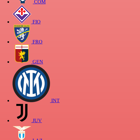
COM
FIO
FRO
GEN
INT
JUV