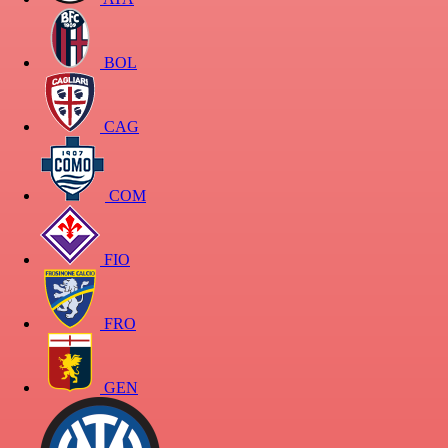
BOL
CAG
COM
FIO
FRO
GEN