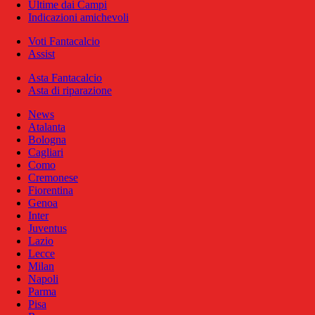
Ultime dai Campi
Indicazioni amichevoli
Voti Fantacalcio
Assist
Asta Fantacalcio
Asta di riparazione
News
Atalanta
Bologna
Cagliari
Como
Cremonese
Fiorentina
Genoa
Inter
Juventus
Lazio
Lecce
Milan
Napoli
Parma
Pisa