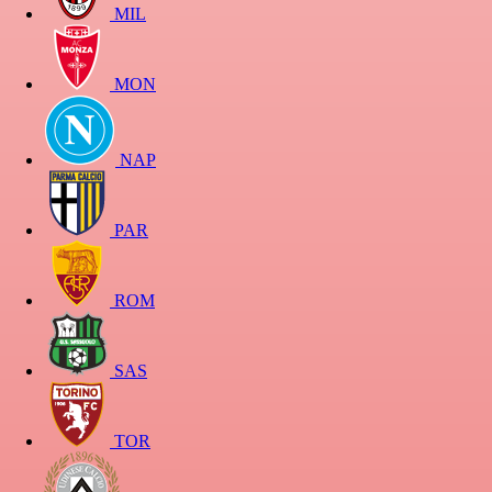
MIL
MON
NAP
PAR
ROM
SAS
TOR