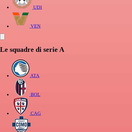
UDI
VEN
Le squadre di serie A
ATA
BOL
CAG