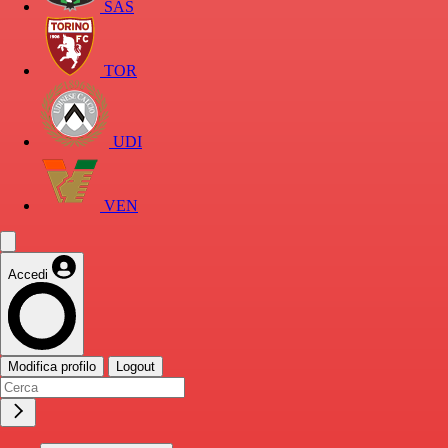
SAS
TOR
UDI
VEN
Accedi
Modifica profilo
Logout