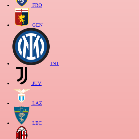
FRO
GEN
INT
JUV
LAZ
LEC