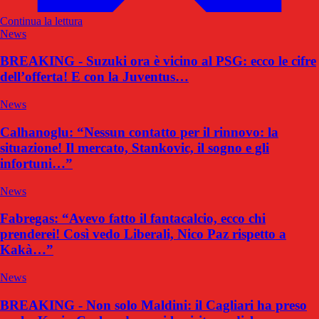
Continua la lettura
News
BREAKING - Suzuki ora è vicino al PSG: ecco le cifre
dell’offerta! E con la Juventus…
News
Calhanoglu: “Nessun contatto per il rinnovo: la
situazione! Il mercato, Stankovic, il sogno e gli
infortuni…”
News
Fabregas: “Avevo fatto il fantacalcio, ecco chi
prenderei! Così vedo Liberali, Nico Paz rispetto a
Kakà…”
News
BREAKING - Non solo Maldini: il Cagliari ha preso