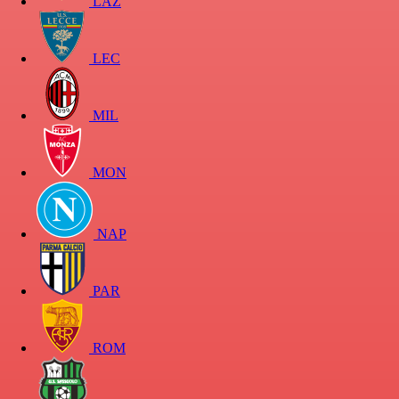
LAZ
LEC
MIL
MON
NAP
PAR
ROM