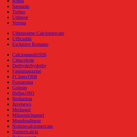
Roma
Sassuolo
Torino
Udinese
Verona
Ultimissime Calciomercato
Ufficialità
Esclusive Romano
Calcionapoli1926
Cittaceleste
Derbyderbyderby
Fantamagazine
FCInter1908
Forzaroma
Golssip
Hellas1903
Ilmilanista
Juvenews
Mediagol
Milanistichannel
Mondoudinese
Notiziecalciomercato
Numericalcio