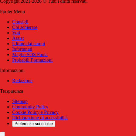
Copyright 2021-2026 © Tutti i diritti riservati.
Footer Menu
Consigli
Chi schierare
Voti
Assist
Ultime dai campi
Infortunati
Maglie SOS Fanta
Probabili Formazioni
Informazioni
Redazione
Trasparenza
Sitemap
Community Policy
Cookie Policy e Privacy
Dichiarazione di accessibilità
Preferenze sui cookie