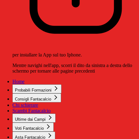
per installare la App sul tuo Iphone.
Mentre navighi nell'app, scorri il dito da sinistra a destra dello
schermo per tornare alle pagine precedenti
Home
Probabili Formazioni
Consigli Fantacalcio
Chi schierare
Scambi Fantacalcio
Ultime dai Campi
Voti Fantacalcio
Asta Fantacalcio