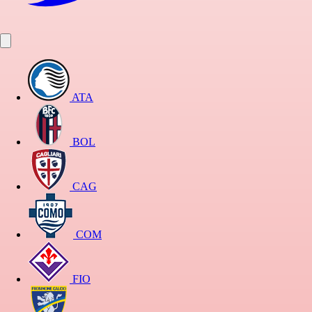
ATA
BOL
CAG
COM
FIO