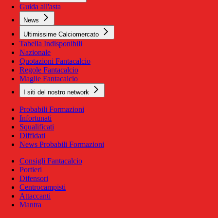
Guida all'asta
News
Ultimissime Calciomercato
Tabella Indisponibili
Nazionale
Quotazioni Fantacalcio
Regole Fantacalcio
Maglie Fantacalcio
I siti del nostro network
Probabili Formazioni
Infortunati
Squalificati
Diffidati
News Probabili Formazioni
Consigli Fantacalcio
Portieri
Difensori
Centrocampisti
Attaccanti
Mantra