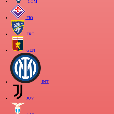
COM
FIO
FRO
GEN
INT
JUV