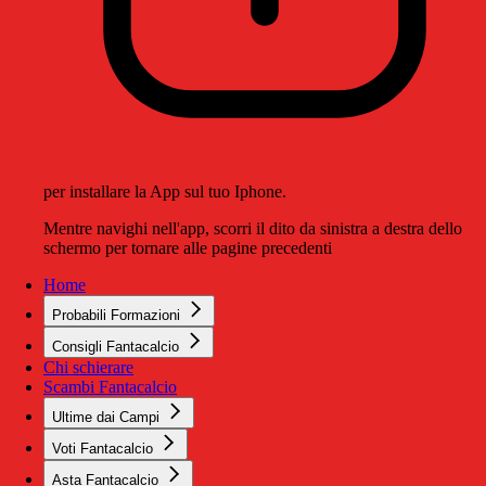
per installare la App sul tuo Iphone.
Mentre navighi nell'app, scorri il dito da sinistra a destra dello
schermo per tornare alle pagine precedenti
Home
Probabili Formazioni
Consigli Fantacalcio
Chi schierare
Scambi Fantacalcio
Ultime dai Campi
Voti Fantacalcio
Asta Fantacalcio