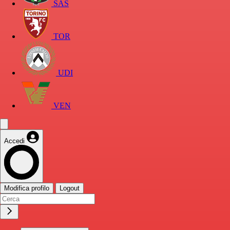
SAS
TOR
UDI
VEN
Accedi
Modifica profilo
Logout