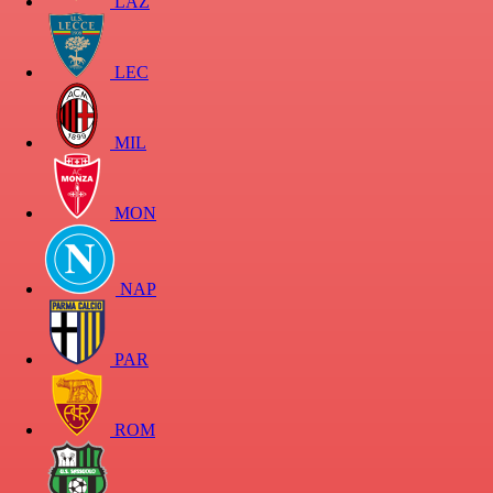
LAZ
LEC
MIL
MON
NAP
PAR
ROM