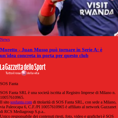
News
Moretto - Juan Musso può tornare in Serie A: è
un'idea concreta in porta per questo club
SOS Fanta
SOS Fanta SRL è una società iscritta al Registro Imprese di Milano n.
10057610965.
Il sito
sosfanta.com
di titolarità di SOS Fanta SRL, con sede a Milano,
via Paleocapa 6, C.F./PI 10057610965 è affiliato al network Gazzanet
di RCS Mediagroup S.p.a..
Unico responsabile dei contenuti (testi, foto, video e grafiche) è SOS