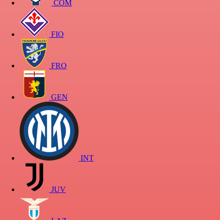
COM
FIO
FRO
GEN
INT
JUV