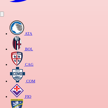
ATA
BOL
CAG
COM
FIO