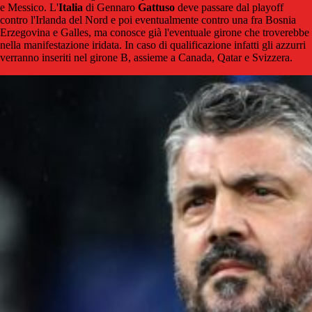
e Messico. L'
Italia
di Gennaro
Gattuso
deve passare dal playoff
contro l'Irlanda del Nord e poi eventualmente contro una fra Bosnia
Erzegovina e Galles, ma conosce già l'eventuale girone che troverebbe
nella manifestazione iridata. In caso di qualificazione infatti gli azzurri
verranno inseriti nel girone B, assieme a Canada, Qatar e Svizzera.