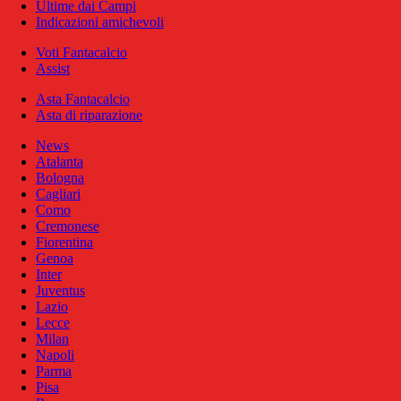
Ultime dai Campi
Indicazioni amichevoli
Voti Fantacalcio
Assist
Asta Fantacalcio
Asta di riparazione
News
Atalanta
Bologna
Cagliari
Como
Cremonese
Fiorentina
Genoa
Inter
Juventus
Lazio
Lecce
Milan
Napoli
Parma
Pisa