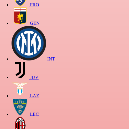
FRO
GEN
INT
JUV
LAZ
LEC