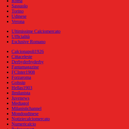
Roma
Sassuolo
Torino
Udinese
Verona
Ultimissime Calciomercato
Ufficialità
Esclusive Romano
Calcionapoli1926
Cittaceleste
Derbyderbyderby
Fantamagazine
FCInter1908
Forzaroma
Golssip
Hellas1903
Ilmilanista
Juvenews
Mediagol
Milanistichannel
Mondoudinese
Notiziecalciomercato
Numericalcio