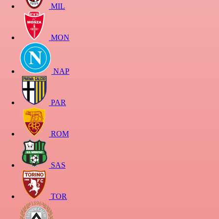
MIL
MON
NAP
PAR
ROM
SAS
TOR