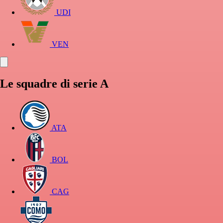
UDI
VEN
Le squadre di serie A
ATA
BOL
CAG