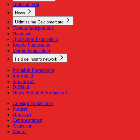
Guida all'asta
News
Ultimissime Calciomercato
Tabella Indisponibili
Nazionale
Quotazioni Fantacalcio
Regole Fantacalcio
Maglie Fantacalcio
I siti del nostro network
Probabili Formazioni
Infortunati
Squalificati
Diffidati
News Probabili Formazioni
Consigli Fantacalcio
Portieri
Difensori
Centrocampisti
Attaccanti
Mantra