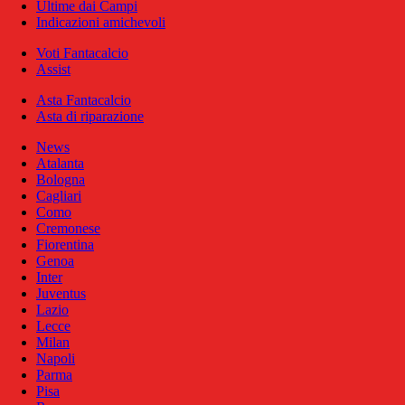
Ultime dai Campi
Indicazioni amichevoli
Voti Fantacalcio
Assist
Asta Fantacalcio
Asta di riparazione
News
Atalanta
Bologna
Cagliari
Como
Cremonese
Fiorentina
Genoa
Inter
Juventus
Lazio
Lecce
Milan
Napoli
Parma
Pisa