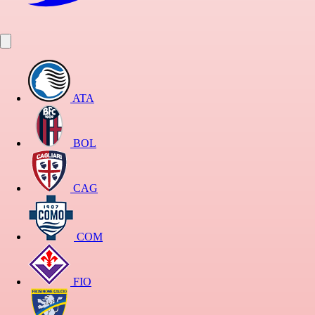
ATA
BOL
CAG
COM
FIO