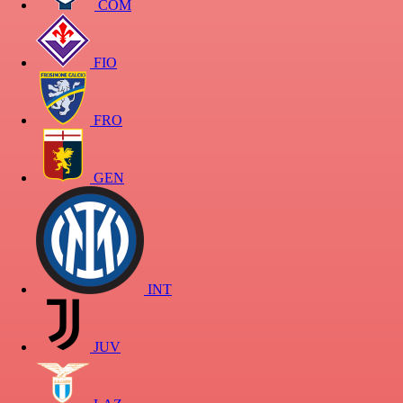
COM
FIO
FRO
GEN
INT
JUV