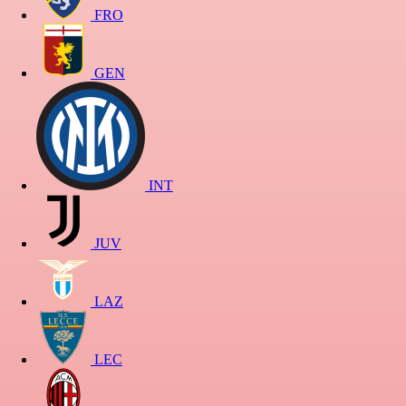
FRO
GEN
INT
JUV
LAZ
LEC