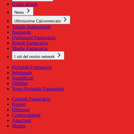
Guida all'asta
News
Ultimissime Calciomercato
Tabella Indisponibili
Nazionale
Quotazioni Fantacalcio
Regole Fantacalcio
Maglie Fantacalcio
I siti del nostro network
Probabili Formazioni
Infortunati
Squalificati
Diffidati
News Probabili Formazioni
Consigli Fantacalcio
Portieri
Difensori
Centrocampisti
Attaccanti
Mantra