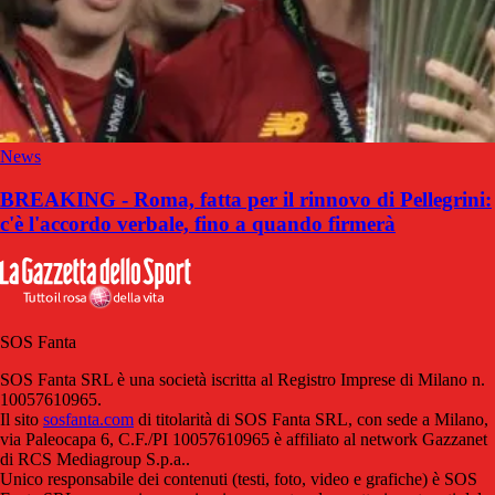
News
BREAKING - Roma, fatta per il rinnovo di Pellegrini:
c'è l'accordo verbale, fino a quando firmerà
SOS Fanta
SOS Fanta SRL è una società iscritta al Registro Imprese di Milano n.
10057610965.
Il sito
sosfanta.com
di titolarità di SOS Fanta SRL, con sede a Milano,
via Paleocapa 6, C.F./PI 10057610965 è affiliato al network Gazzanet
di RCS Mediagroup S.p.a..
Unico responsabile dei contenuti (testi, foto, video e grafiche) è SOS