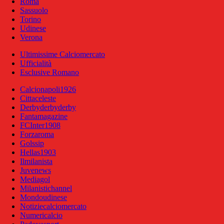
Roma
Sassuolo
Torino
Udinese
Verona
Ultimissime Calciomercato
Ufficialità
Esclusive Romano
Calcionapoli1926
Cittaceleste
Derbyderbyderby
Fantamagazine
FCInter1908
Forzaroma
Golssip
Hellas1903
Ilmilanista
Juvenews
Mediagol
Milanistichannel
Mondoudinese
Notiziecalciomercato
Numericalcio