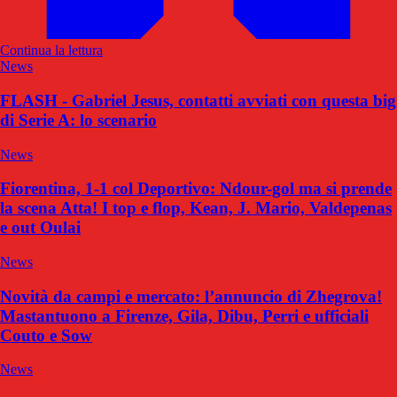
Continua la lettura
News
FLASH - Gabriel Jesus, contatti avviati con questa big
di Serie A: lo scenario
News
Fiorentina, 1-1 col Deportivo: Ndour-gol ma si prende
la scena Atta! I top e flop, Kean, J. Mario, Valdepenas
e out Oulai
News
Novità da campi e mercato: l’annuncio di Zhegrova!
Mastantuono a Firenze, Gila, Dibu, Perri e ufficiali
Couto e Sow
News