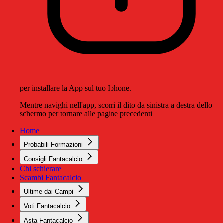
per installare la App sul tuo Iphone.
Mentre navighi nell'app, scorri il dito da sinistra a destra dello
schermo per tornare alle pagine precedenti
Home
Probabili Formazioni
Consigli Fantacalcio
Chi schierare
Scambi Fantacalcio
Ultime dai Campi
Voti Fantacalcio
Asta Fantacalcio