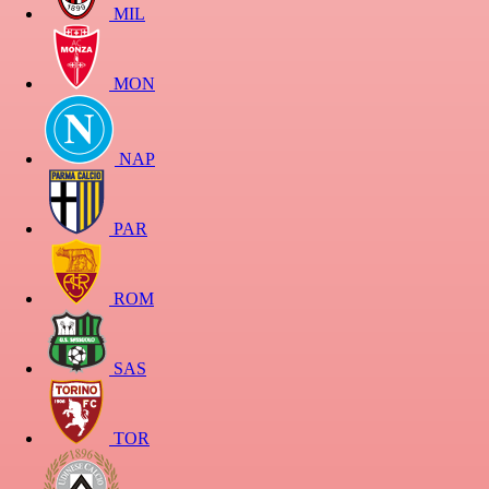
MIL
MON
NAP
PAR
ROM
SAS
TOR