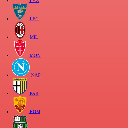
LAZ
LEC
MIL
MON
NAP
PAR
ROM