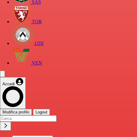
SAS
TOR
UDI
VEN
Accedi
Modifica profilo
Logout