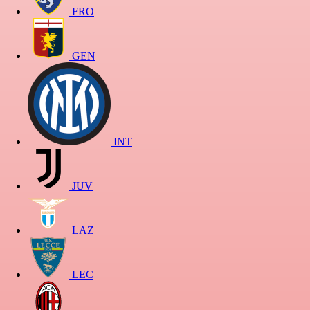
FRO
GEN
INT
JUV
LAZ
LEC