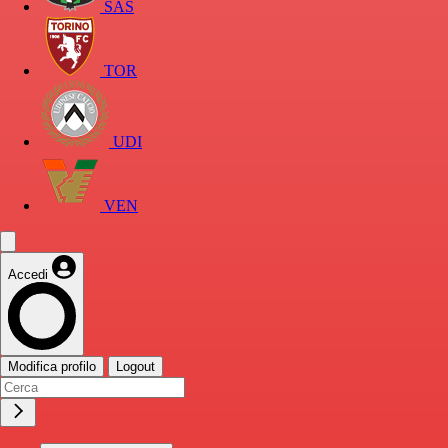
SAS
TOR
UDI
VEN
Accedi
Modifica profilo
Logout