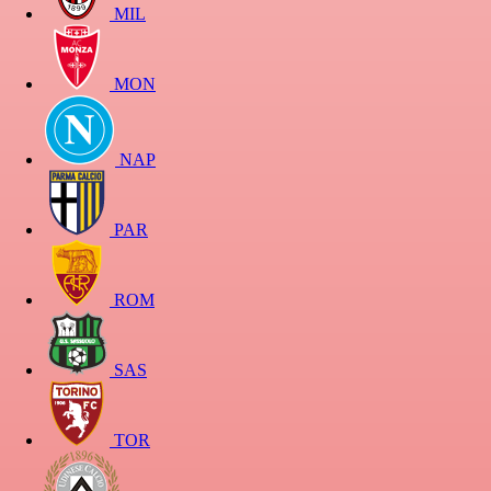
MIL
MON
NAP
PAR
ROM
SAS
TOR