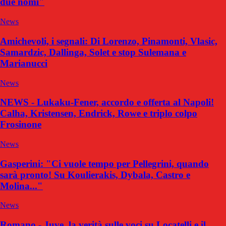
due nomi"
News
Amichevoli, i segnali: Di Lorenzo, Pinamonti, Vlasic,
Samardzic, Dallinga, Solet e stop Sulemana e
Marianucci
News
NEWS - Lukaku-Fener, accordo e offerta al Napoli!
Calha, Kristensen, Endrick, Rowe e triplo colpo
Frosinone
News
Gasperini: "Ci vuole tempo per Pellegrini, quando
sarà pronto! Su Koulierakis, Dybala, Castro e
Molina..."
News
Romano - Juve, la verità sulle voci su Locatelli e il