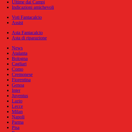
Ultime dai Campi
Indicazioni amichevoli
Voti Fantacalcio
Assist
Asta Fantacalcio
Asta di riparazione
News
Atalanta
Bologna
Cagliari
Como
Cremonese
Fiorentina
Genoa
Inter
Juventus
Lazio
Lecce
Milan
Napoli
Parma
Pisa