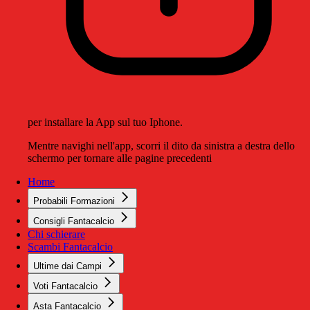
per installare la App sul tuo Iphone.
Mentre navighi nell'app, scorri il dito da sinistra a destra dello
schermo per tornare alle pagine precedenti
Home
Probabili Formazioni
Consigli Fantacalcio
Chi schierare
Scambi Fantacalcio
Ultime dai Campi
Voti Fantacalcio
Asta Fantacalcio