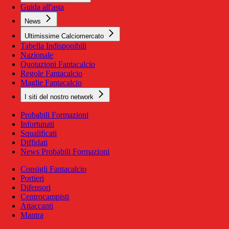
Guida all'asta
News
Ultimissime Calciomercato
Tabella Indisponibili
Nazionale
Quotazioni Fantacalcio
Regole Fantacalcio
Maglie Fantacalcio
I siti del nostro network
Probabili Formazioni
Infortunati
Squalificati
Diffidati
News Probabili Formazioni
Consigli Fantacalcio
Portieri
Difensori
Centrocampisti
Attaccanti
Mantra