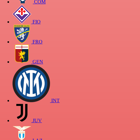
COM
FIO
FRO
GEN
INT
JUV