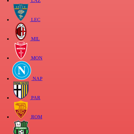
LAZ
LEC
MIL
MON
NAP
PAR
ROM