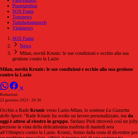
Padovasport
Pianetamilan
SOS Fanta
Toronews
Tuttobolognaweb
Violanews
SOS Fanta
News
Milan, novità Krunic: le sue condizioni e occhio alla sua
gestione contro la Lazio
Milan, novità Krunic: le sue condizioni e occhio alla sua gestione
contro la Lazio
Redazione
22 gennaio 2023 - 20:30
Occhio a Rade
Krunic
verso Lazio-Milan, lo sostiene
La Gazzetta
dello Sport
: “Rade Krunic ha svolto un lavoro personalizzato, ma
da
oggi è atteso al rientro in gruppo
. Stefano Pioli ritroverà così un jolly
prezioso in vista della delicatissima trasferta di martedì sera
all’Olimpico contro la Lazio. Krunic, fermo dalla sosta di dicembre per
un problema muscolare, offrirà al tecnico più di una opzione tra