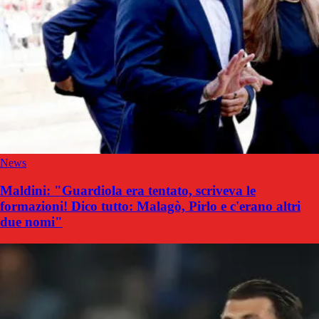
News
Maldini: "Guardiola era tentato, scriveva le
formazioni! Dico tutto: Malagò, Pirlo e c'erano altri
due nomi"