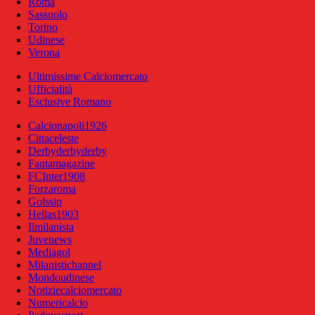
Roma
Sassuolo
Torino
Udinese
Verona
Ultimissime Calciomercato
Ufficialità
Esclusive Romano
Calcionapoli1926
Cittaceleste
Derbyderbyderby
Fantamagazine
FCInter1908
Forzaroma
Golssip
Hellas1903
Ilmilanista
Juvenews
Mediagol
Milanistichannel
Mondoudinese
Notiziecalciomercato
Numericalcio