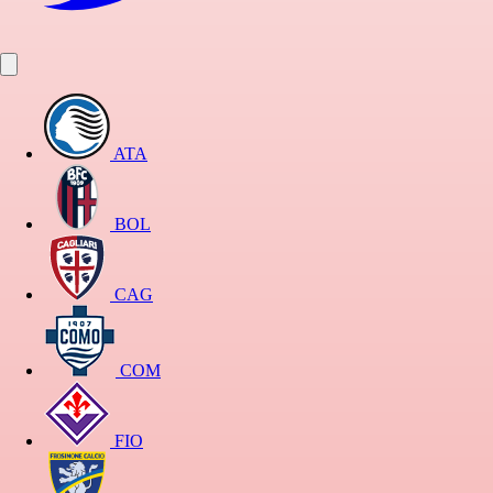
ATA
BOL
CAG
COM
FIO