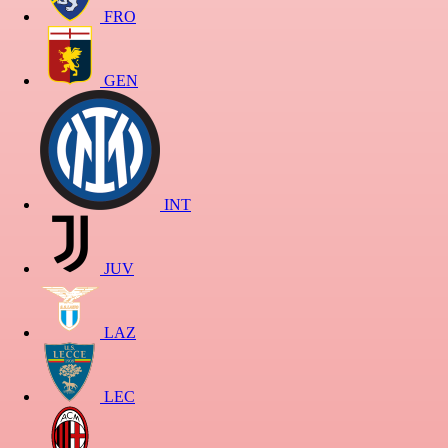
FRO
GEN
INT
JUV
LAZ
LEC