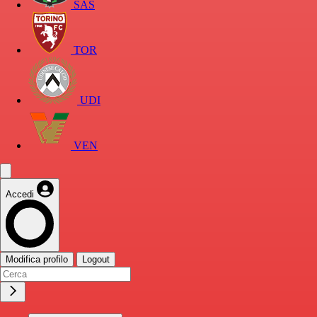
SAS
TOR
UDI
VEN
Accedi
Modifica profilo
Logout