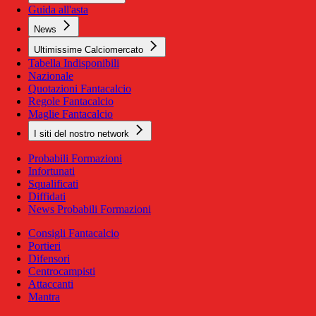
Guida all'asta
News
Ultimissime Calciomercato
Tabella Indisponibili
Nazionale
Quotazioni Fantacalcio
Regole Fantacalcio
Maglie Fantacalcio
I siti del nostro network
Probabili Formazioni
Infortunati
Squalificati
Diffidati
News Probabili Formazioni
Consigli Fantacalcio
Portieri
Difensori
Centrocampisti
Attaccanti
Mantra