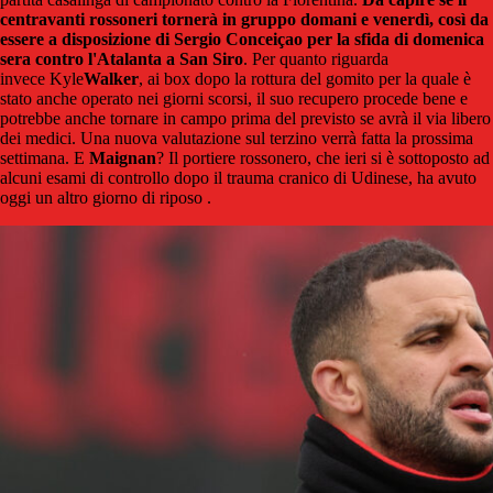
centravanti rossoneri tornerà in gruppo domani e venerdì, così da
essere a disposizione di Sergio Conceiçao per la sfida di domenica
sera contro l'Atalanta a San Siro
. Per quanto riguarda
invece Kyle
Walker
, ai box dopo la rottura del gomito per la quale è
stato anche operato nei giorni scorsi, il suo recupero procede bene e
potrebbe anche tornare in campo prima del previsto se avrà il via libero
dei medici. Una nuova valutazione sul terzino verrà fatta la prossima
settimana. E
Maignan
? Il portiere rossonero, che ieri si è sottoposto ad
alcuni esami di controllo dopo il trauma cranico di Udinese, ha avuto
oggi un altro giorno di riposo .