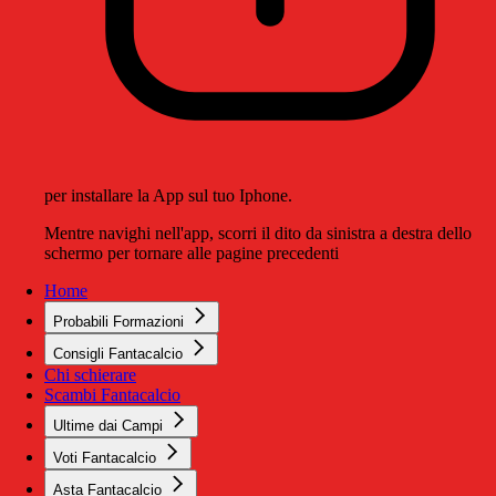
per installare la App sul tuo Iphone.
Mentre navighi nell'app, scorri il dito da sinistra a destra dello
schermo per tornare alle pagine precedenti
Home
Probabili Formazioni
Consigli Fantacalcio
Chi schierare
Scambi Fantacalcio
Ultime dai Campi
Voti Fantacalcio
Asta Fantacalcio