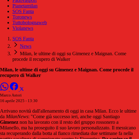
Padovasport
Pianetamilan
SOS Fanta
Toronews
Tuttobolognaweb
Violanews
SOS Fanta
News
Milan, le ultime di oggi su Gimenez e Maignan. Come
procede il recupero di Walker
Milan, le ultime di oggi su Gimenez e Maignan. Come procede il
recupero di Walker
Marco Astori
16 aprile 2025 - 13:30
Arrivano novità dall'allenamento di oggi in casa Milan. Ecco le ultime
da
MilanNews
: "Come già successo ieri, anche oggi Santiago
Gimenez
non ha lavorato con il resto del gruppo rossonero a
Milanello, ma ha proseguito il suo lavoro personalizzato. Il messicano
sta recuperando dalla botta al fianco rimediata due settimane fa nella
partita casalinga di campionato contro la Fiorentina.
Da capire se il