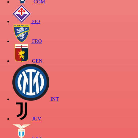
COM
FIO
FRO
GEN
INT
JUV