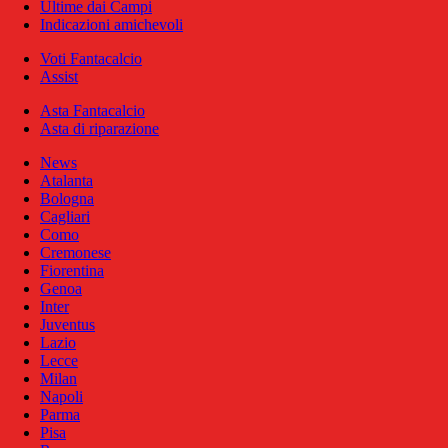
Ultime dai Campi
Indicazioni amichevoli
Voti Fantacalcio
Assist
Asta Fantacalcio
Asta di riparazione
News
Atalanta
Bologna
Cagliari
Como
Cremonese
Fiorentina
Genoa
Inter
Juventus
Lazio
Lecce
Milan
Napoli
Parma
Pisa