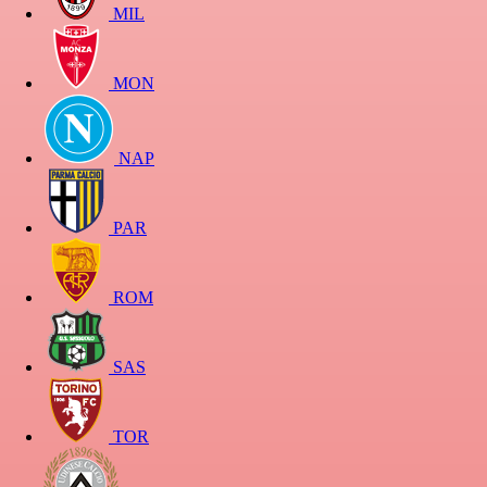
MIL
MON
NAP
PAR
ROM
SAS
TOR