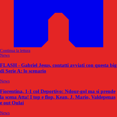
Continua la lettura
News
FLASH - Gabriel Jesus, contatti avviati con questa big
di Serie A: lo scenario
News
Fiorentina, 1-1 col Deportivo: Ndour-gol ma si prende
la scena Atta! I top e flop, Kean, J. Mario, Valdepenas
e out Oulai
News