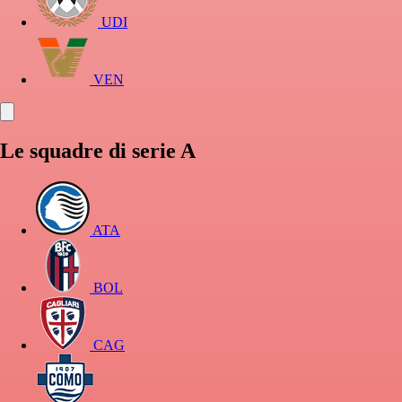
UDI
VEN
Le squadre di serie A
ATA
BOL
CAG