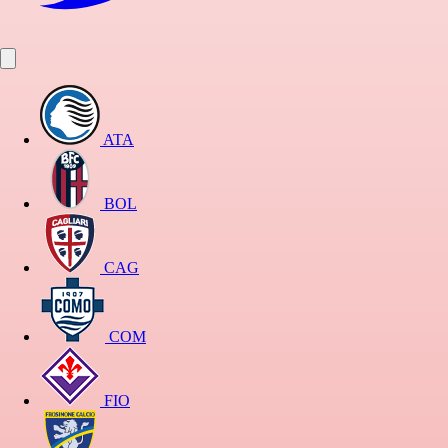
ATA
BOL
CAG
COM
FIO