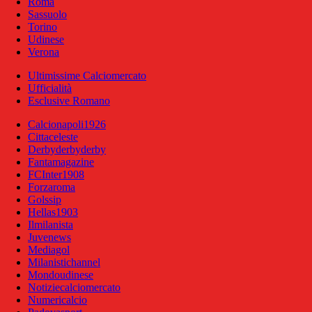
Roma
Sassuolo
Torino
Udinese
Verona
Ultimissime Calciomercato
Ufficialità
Esclusive Romano
Calcionapoli1926
Cittaceleste
Derbyderbyderby
Fantamagazine
FCInter1908
Forzaroma
Golssip
Hellas1903
Ilmilanista
Juvenews
Mediagol
Milanistichannel
Mondoudinese
Notiziecalciomercato
Numericalcio