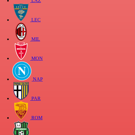
LAZ
LEC
MIL
MON
NAP
PAR
ROM