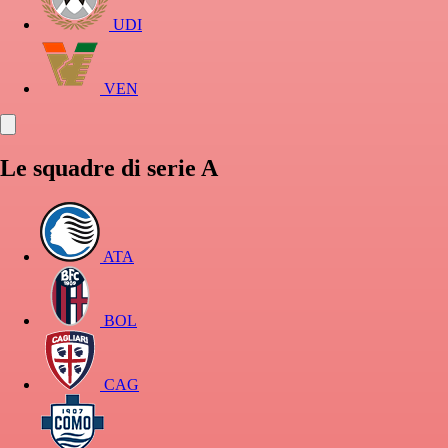
UDI
VEN
Le squadre di serie A
ATA
BOL
CAG