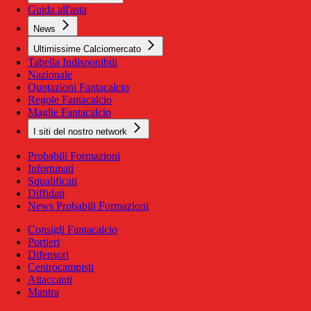
Guida all'asta
News
Ultimissime Calciomercato
Tabella Indisponibili
Nazionale
Quotazioni Fantacalcio
Regole Fantacalcio
Maglie Fantacalcio
I siti del nostro network
Probabili Formazioni
Infortunati
Squalificati
Diffidati
News Probabili Formazioni
Consigli Fantacalcio
Portieri
Difensori
Centrocampisti
Attaccanti
Mantra