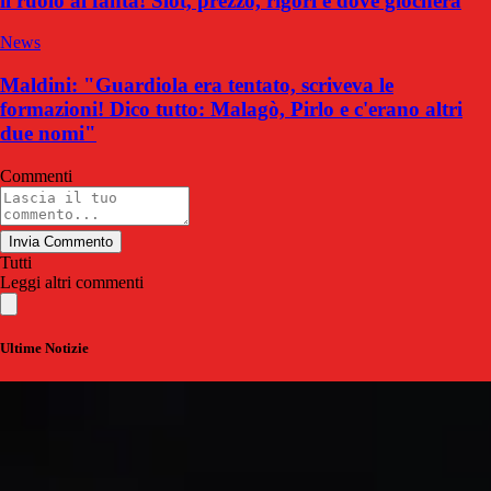
il ruolo al fanta! Slot, prezzo, rigori e dove giocherà
News
Maldini: "Guardiola era tentato, scriveva le
formazioni! Dico tutto: Malagò, Pirlo e c'erano altri
due nomi"
Commenti
Invia Commento
Tutti
Leggi altri commenti
Ultime Notizie