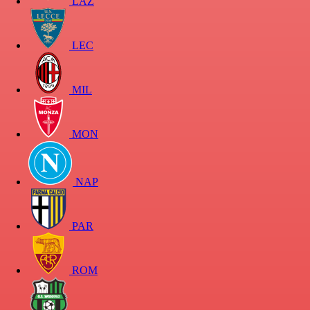
LAZ
LEC
MIL
MON
NAP
PAR
ROM