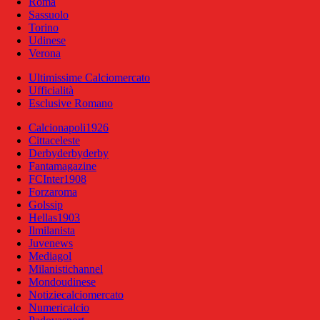
Roma
Sassuolo
Torino
Udinese
Verona
Ultimissime Calciomercato
Ufficialità
Esclusive Romano
Calcionapoli1926
Cittaceleste
Derbyderbyderby
Fantamagazine
FCInter1908
Forzaroma
Golssip
Hellas1903
Ilmilanista
Juvenews
Mediagol
Milanistichannel
Mondoudinese
Notiziecalciomercato
Numericalcio