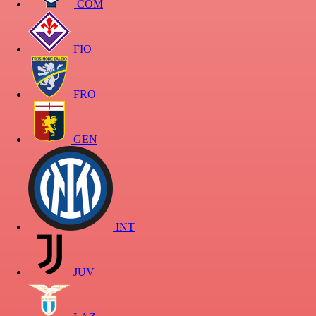
COM
FIO
FRO
GEN
INT
JUV