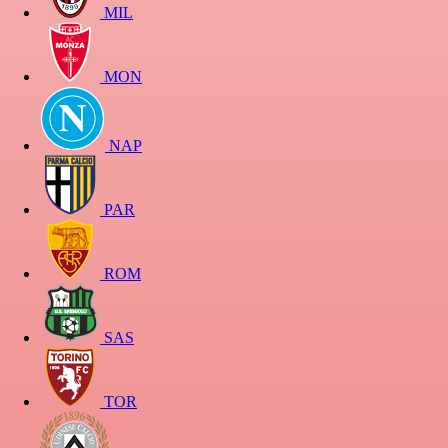
MIL
MON
NAP
PAR
ROM
SAS
TOR