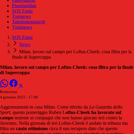
Padovasport
Pianetamilan
SOS Fanta
Toronews
Tuttobolognaweb
Violanews
SOS Fanta
News
Milan, lavoro sul campo per Loftus-Cheek: cosa filtra per la
finale di Supercoppa
Milan, lavoro sul campo per Loftus-Cheek: cosa filtra per la finale
di Supercoppa
Redazione
4 gennaio 2025 - 17:00
Aggiornamenti in casa Milan. Come riferito da
La Gazzetta dello
Sport
, questo pomeriggio Ruben L
oftus-Cheek ha lavorato sul
campo
insieme ai compagni che non hanno giocato ieri contro la
Juventus. Nella giornata di ieri Loftus-Cheek è andato in tribuna ma
filtra un
cauto ottimismo
circa il suo recupero dato che questo
allenamento rappresenta un primo passo per rivederlo in panchina