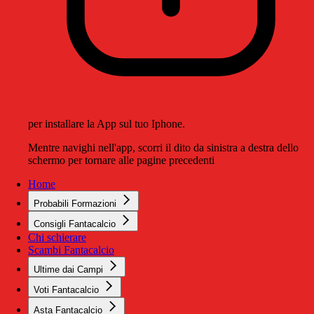
per installare la App sul tuo Iphone.
Mentre navighi nell'app, scorri il dito da sinistra a destra dello
schermo per tornare alle pagine precedenti
Home
Probabili Formazioni
Consigli Fantacalcio
Chi schierare
Scambi Fantacalcio
Ultime dai Campi
Voti Fantacalcio
Asta Fantacalcio