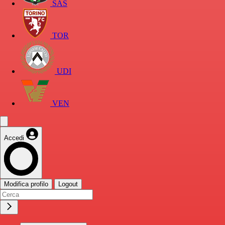
SAS
TOR
UDI
VEN
Accedi
Modifica profilo
Logout