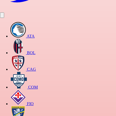
ATA
BOL
CAG
COM
FIO