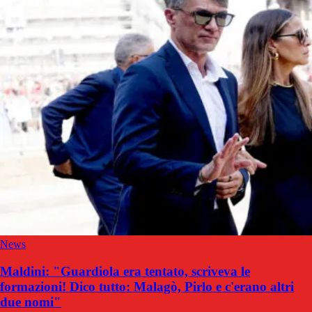
News
Maldini: "Guardiola era tentato, scriveva le
formazioni! Dico tutto: Malagò, Pirlo e c'erano altri
due nomi"