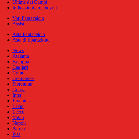
Ultime dai Campi
Indicazioni amichevoli
Voti Fantacalcio
Assist
Asta Fantacalcio
Asta di riparazione
News
Atalanta
Bologna
Cagliari
Como
Cremonese
Fiorentina
Genoa
Inter
Juventus
Lazio
Lecce
Milan
Napoli
Parma
Pisa