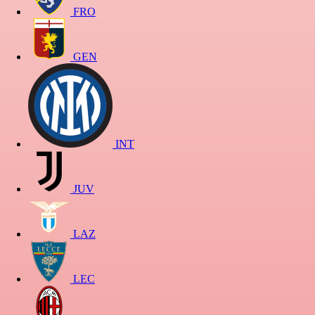
FRO
GEN
INT
JUV
LAZ
LEC