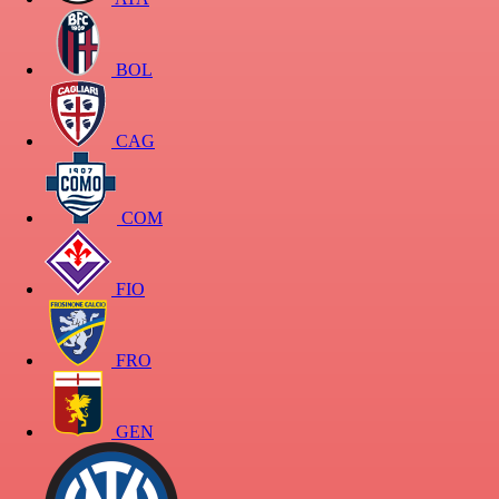
BOL
CAG
COM
FIO
FRO
GEN