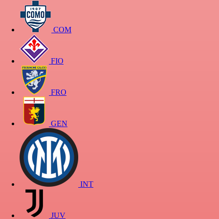
COM
FIO
FRO
GEN
INT
JUV