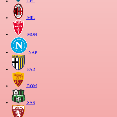
LEC
MIL
MON
NAP
PAR
ROM
SAS