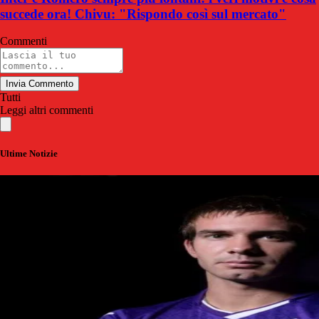
succede ora! Chivu: "Rispondo così sul mercato"
Commenti
Invia Commento
Tutti
Leggi altri commenti
Ultime Notizie