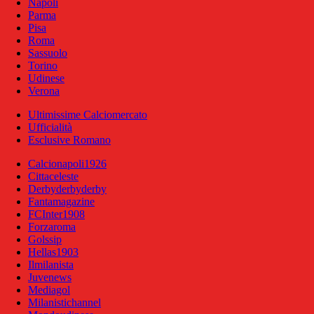
Napoli
Parma
Pisa
Roma
Sassuolo
Torino
Udinese
Verona
Ultimissime Calciomercato
Ufficialità
Esclusive Romano
Calcionapoli1926
Cittaceleste
Derbyderbyderby
Fantamagazine
FCInter1908
Forzaroma
Golssip
Hellas1903
Ilmilanista
Juvenews
Mediagol
Milanistichannel