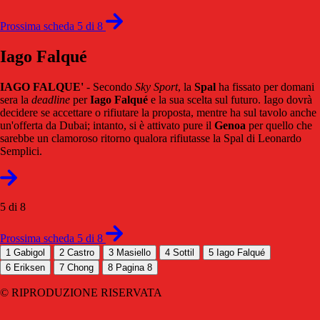
Prossima scheda 5 di 8
Iago Falqué
IAGO FALQUE'
- Secondo
Sky Sport
, la
Spal
ha fissato per domani
sera la
deadline
per
Iago Falqué
e la sua scelta sul futuro. Iago dovrà
decidere se accettare o rifiutare la proposta, mentre ha sul tavolo anche
un'offerta da Dubai; intanto, si è attivato pure il
Genoa
per quello che
sarebbe un clamoroso ritorno qualora rifiutasse la Spal di Leonardo
Semplici.
5 di 8
Prossima scheda 5 di 8
1
Gabigol
2
Castro
3
Masiello
4
Sottil
5
Iago Falqué
6
Eriksen
7
Chong
8
Pagina 8
© RIPRODUZIONE RISERVATA