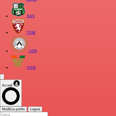
SAS
TOR
UDI
VEN
Accedi
Modifica profilo
Logout