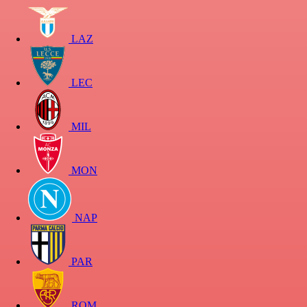
LAZ
LEC
MIL
MON
NAP
PAR
ROM