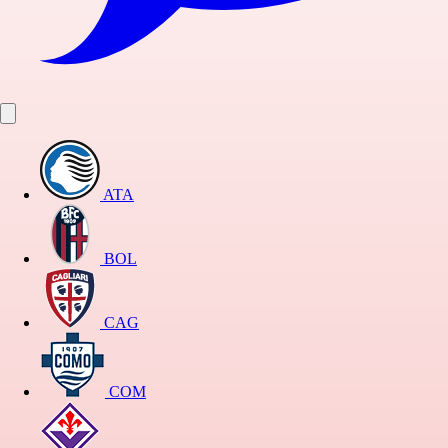
ATA
BOL
CAG
COM