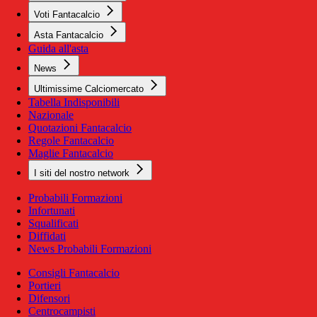
Voti Fantacalcio
Asta Fantacalcio
Guida all'asta
News
Ultimissime Calciomercato
Tabella Indisponibili
Nazionale
Quotazioni Fantacalcio
Regole Fantacalcio
Maglie Fantacalcio
I siti del nostro network
Probabili Formazioni
Infortunati
Squalificati
Diffidati
News Probabili Formazioni
Consigli Fantacalcio
Portieri
Difensori
Centrocampisti