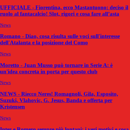
UFFICIALE - Fiorentina, ecco Mastantuono: deciso il
ruolo al fantacalcio! Slot, rigori e cosa fare all’asta
News
Romano - Diao, cosa risulta sulle voci sull'interesse
dell'Atalanta e la posizione del Como
News
Moretto - Juan Musso può tornare in Serie A: è
un'idea concreta in porta per questo club
News
NEWS - Riecco Neres! Romagnoli, Gila, Esposito,
Suzuki, Vlahovic, G. Jesus, Banda e offerta per
Kristensen
News
Inter e Romero sempre più lontani: i veri motivi e cosa