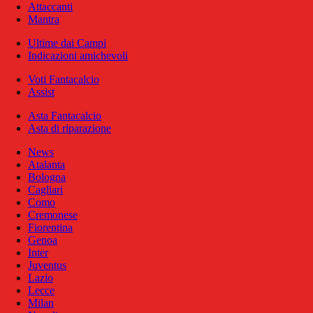
Attaccanti
Mantra
Ultime dai Campi
Indicazioni amichevoli
Voti Fantacalcio
Assist
Asta Fantacalcio
Asta di riparazione
News
Atalanta
Bologna
Cagliari
Como
Cremonese
Fiorentina
Genoa
Inter
Juventus
Lazio
Lecce
Milan