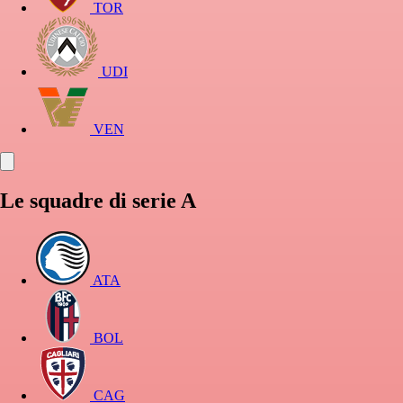
TOR
UDI
VEN
Le squadre di serie A
ATA
BOL
CAG