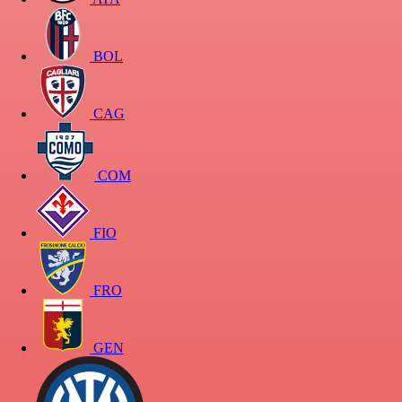
BOL
CAG
COM
FIO
FRO
GEN