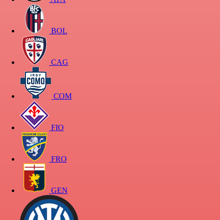
BOL
CAG
COM
FIO
FRO
GEN