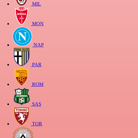
MIL
MON
NAP
PAR
ROM
SAS
TOR