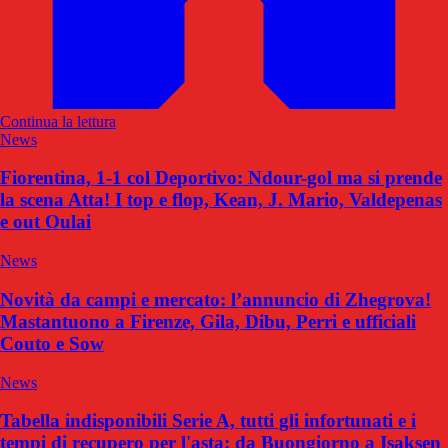
Continua la lettura
News
Fiorentina, 1-1 col Deportivo: Ndour-gol ma si prende
la scena Atta! I top e flop, Kean, J. Mario, Valdepenas
e out Oulai
News
Novità da campi e mercato: l’annuncio di Zhegrova!
Mastantuono a Firenze, Gila, Dibu, Perri e ufficiali
Couto e Sow
News
Tabella indisponibili Serie A, tutti gli infortunati e i
tempi di recupero per l'asta: da Buongiorno a Isaksen