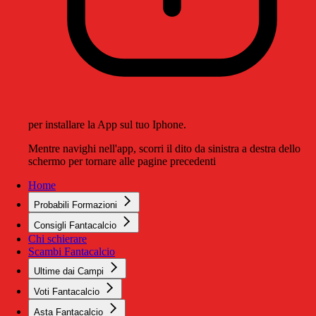
per installare la App sul tuo Iphone.
Mentre navighi nell'app, scorri il dito da sinistra a destra dello
schermo per tornare alle pagine precedenti
Home
Probabili Formazioni
Consigli Fantacalcio
Chi schierare
Scambi Fantacalcio
Ultime dai Campi
Voti Fantacalcio
Asta Fantacalcio