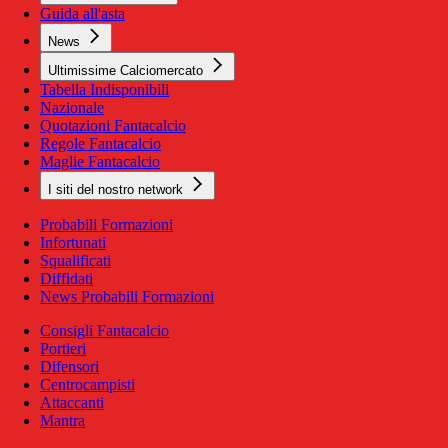
Guida all'asta
News
Ultimissime Calciomercato
Tabella Indisponibili
Nazionale
Quotazioni Fantacalcio
Regole Fantacalcio
Maglie Fantacalcio
I siti del nostro network
Probabili Formazioni
Infortunati
Squalificati
Diffidati
News Probabili Formazioni
Consigli Fantacalcio
Portieri
Difensori
Centrocampisti
Attaccanti
Mantra