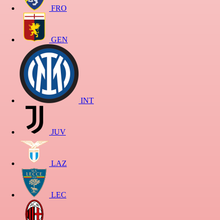
FRO
GEN
INT
JUV
LAZ
LEC