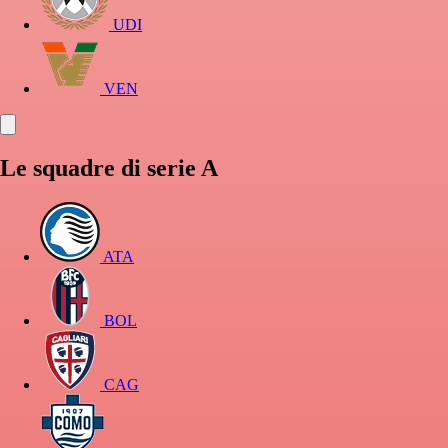
UDI
VEN
Le squadre di serie A
ATA
BOL
CAG