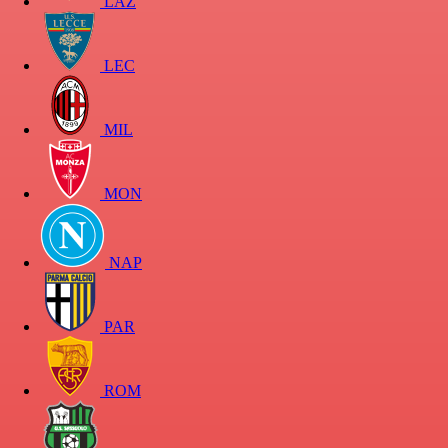
LAZ
LEC
MIL
MON
NAP
PAR
ROM