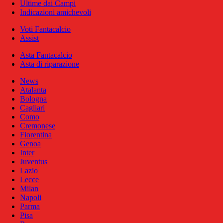
Ultime dai Campi
Indicazioni amichevoli
Voti Fantacalcio
Assist
Asta Fantacalcio
Asta di riparazione
News
Atalanta
Bologna
Cagliari
Como
Cremonese
Fiorentina
Genoa
Inter
Juventus
Lazio
Lecce
Milan
Napoli
Parma
Pisa