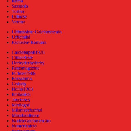
Roma
Sassuolo
Torino
Udinese
Verona
Ultimissime Calciomercato
Ufficialità
Esclusive Romano
Calcionapoli1926
Cittaceleste
Derbyderbyderby
Fantamagazine
FCInter1908
Forzaroma
Golssip
Hellas1903
Ilmilanista
Juvenews
Mediagol
Milanistichannel
Mondoudinese
Notiziecalciomercato
Numericalcio