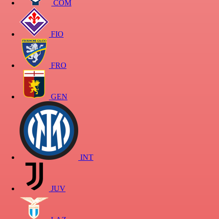
COM
FIO
FRO
GEN
INT
JUV