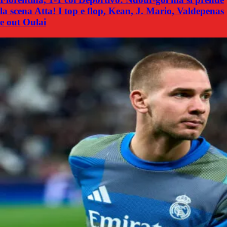
la scena Atta! I top e flop, Kean, J. Mario, Valdepenas
e out Oulai