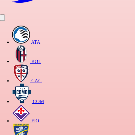
ATA
BOL
CAG
COM
FIO