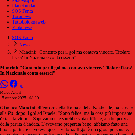
Padovasport
Pianetamilan
SOS Fanta
Toronews
Tuttobolognaweb
Violanews
SOS Fanta
News
Mancini: "Contento per il gol ma contava vincere. Titolare
fisso? In Nazionale conta esserci"
Mancini: "Contento per il gol ma contava vincere. Titolare fisso?
In Nazionale conta esserci"
Marco Astori
15 ottobre 2025 - 08:00
Gianluca
Mancini
, difensore della Roma e della Nazionale, ha parlato
alla
Rai
dopo il gol ad Israele: "Sono felice, ma la cosa più importante
è stata la vittoria. Sapevamo che sarebbe stata difficile, anche per via
della partita d'andata. L'avevamo preparata bene, abbiamo fatto una
buona partita e ci voleva questa vittoria. Il gol è una gioia personale,
ma contava vincere. Con Bonucci le palle inattive prepariamo bene, ci