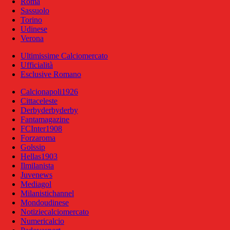
Roma
Sassuolo
Torino
Udinese
Verona
Ultimissime Calciomercato
Ufficialità
Esclusive Romano
Calcionapoli1926
Cittaceleste
Derbyderbyderby
Fantamagazine
FCInter1908
Forzaroma
Golssip
Hellas1903
Ilmilanista
Juvenews
Mediagol
Milanistichannel
Mondoudinese
Notiziecalciomercato
Numericalcio