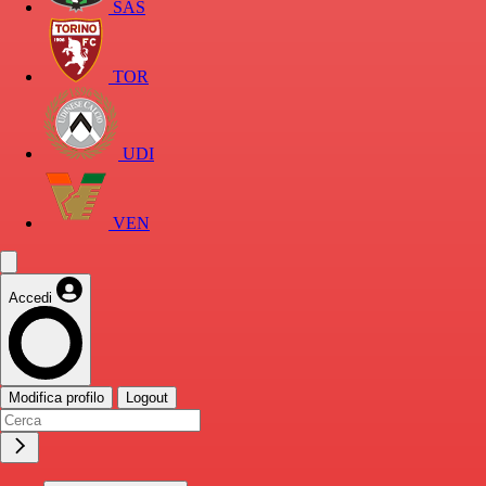
SAS
TOR
UDI
VEN
Accedi
Modifica profilo
Logout