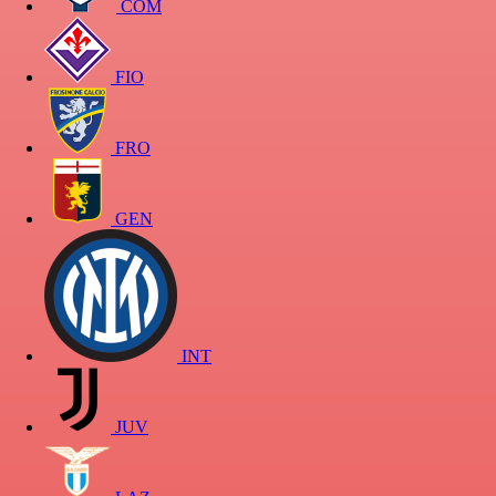
COM
FIO
FRO
GEN
INT
JUV