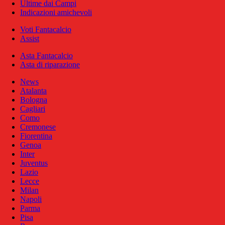
Ultime dai Campi
Indicazioni amichevoli
Voti Fantacalcio
Assist
Asta Fantacalcio
Asta di riparazione
News
Atalanta
Bologna
Cagliari
Como
Cremonese
Fiorentina
Genoa
Inter
Juventus
Lazio
Lecce
Milan
Napoli
Parma
Pisa