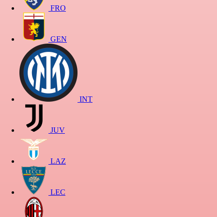
FRO
GEN
INT
JUV
LAZ
LEC