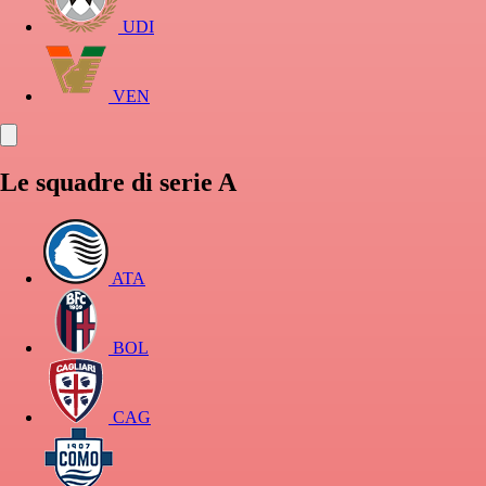
UDI
VEN
Le squadre di serie A
ATA
BOL
CAG