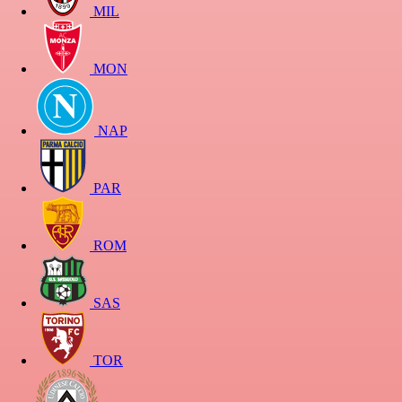
MIL
MON
NAP
PAR
ROM
SAS
TOR