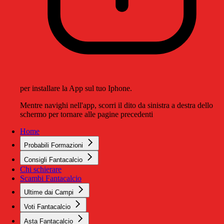
per installare la App sul tuo Iphone.
Mentre navighi nell'app, scorri il dito da sinistra a destra dello
schermo per tornare alle pagine precedenti
Home
Probabili Formazioni
Consigli Fantacalcio
Chi schierare
Scambi Fantacalcio
Ultime dai Campi
Voti Fantacalcio
Asta Fantacalcio