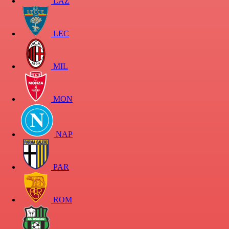
LAZ
LEC
MIL
MON
NAP
PAR
ROM