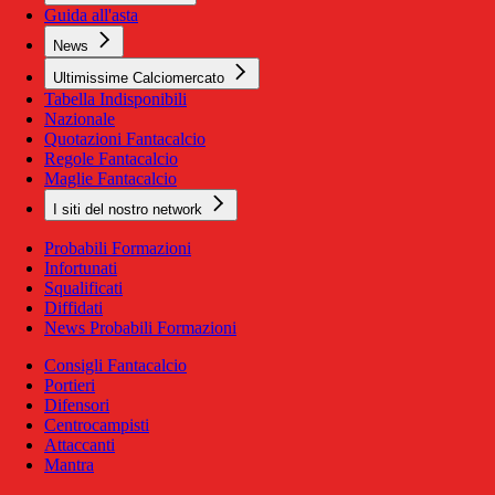
Guida all'asta
News
Ultimissime Calciomercato
Tabella Indisponibili
Nazionale
Quotazioni Fantacalcio
Regole Fantacalcio
Maglie Fantacalcio
I siti del nostro network
Probabili Formazioni
Infortunati
Squalificati
Diffidati
News Probabili Formazioni
Consigli Fantacalcio
Portieri
Difensori
Centrocampisti
Attaccanti
Mantra