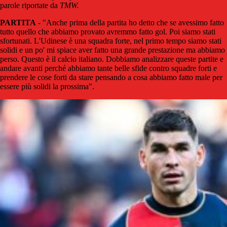
parole riportate da
TMW.
PARTITA
- "Anche prima della partita ho detto che se avessimo fatto
tutto quello che abbiamo provato avremmo fatto gol. Poi siamo stati
sfortunati. L'Udinese è una squadra forte, nel primo tempo siamo stati
solidi e un po' mi spiace aver fatto una grande prestazione ma abbiamo
perso. Questo è il calcio italiano. Dobbiamo analizzare queste partite e
andare avanti perché abbiamo tante belle sfide contro squadre forti e
prendere le cose forti da stare pensando a cosa abbiamo fatto male per
essere più solidi la prossima".