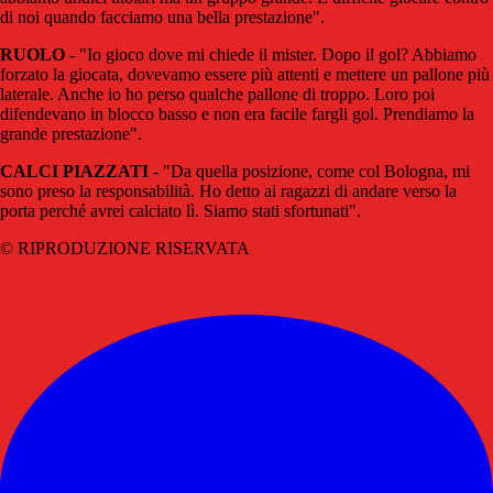
di noi quando facciamo una bella prestazione".
RUOLO
- "Io gioco dove mi chiede il mister. Dopo il gol? Abbiamo
forzato la giocata, dovevamo essere più attenti e mettere un pallone più
laterale. Anche io ho perso qualche pallone di troppo. Loro poi
difendevano in blocco basso e non era facile fargli gol. Prendiamo la
grande prestazione".
CALCI PIAZZATI
- "Da quella posizione, come col Bologna, mi
sono preso la responsabilità. Ho detto ai ragazzi di andare verso la
porta perché avrei calciato lì. Siamo stati sfortunati".
© RIPRODUZIONE RISERVATA