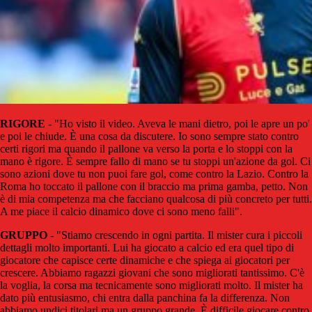
RIGORE
- "Ho visto il video. Aveva le mani dietro, poi le apre un po'
e poi le chiude. È una cosa da discutere. Io sono sempre stato contro
certi rigori ma quando il pallone va verso la porta e lo stoppi con la
mano è rigore. È sempre fallo di mano se tu stoppi un'azione da gol. Ci
sono azioni dove tu non puoi fare gol, come contro la Lazio. Contro la
Roma ho toccato il pallone con il braccio ma prima gamba, petto. Non
è di mia competenza ma che facciano qualcosa di più concreto per tutti.
A me piace il calcio dinamico dove ci sono meno falli".
GRUPPO
- "Stiamo crescendo in ogni partita. Il mister cura i piccoli
dettagli molto importanti. Lui ha giocato a calcio ed era quel tipo di
giocatore che capisce certe dinamiche e che spiega ai giocatori per
crescere. Abbiamo ragazzi giovani che sono migliorati tantissimo. C'è
la voglia, la corsa ma tecnicamente sono migliorati molto. Il mister ha
dato più entusiasmo, chi entra dalla panchina fa la differenza. Non
abbiamo undici titolari ma un gruppo grande. È difficile giocare contro