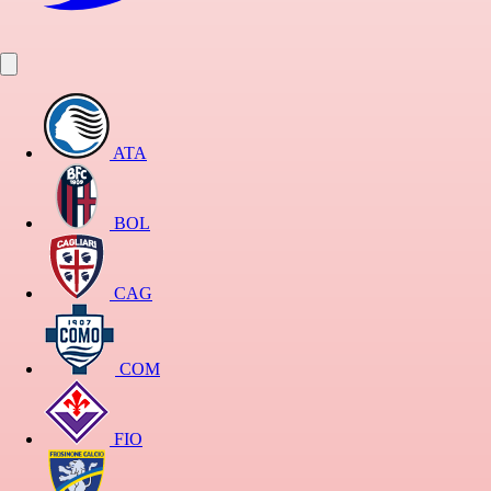
ATA
BOL
CAG
COM
FIO