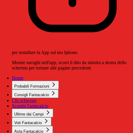
per installare la App sul tuo Iphone.
Mentre navighi nell'app, scorri il dito da sinistra a destra dello
schermo per tornare alle pagine precedenti
Home
Probabili Formazioni
Consigli Fantacalcio
Chi schierare
Scambi Fantacalcio
Ultime dai Campi
Voti Fantacalcio
Asta Fantacalcio