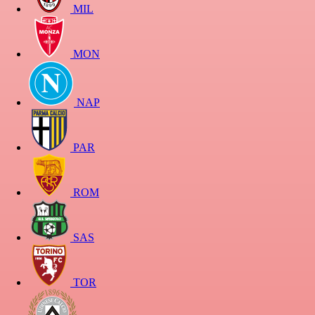
MIL
MON
NAP
PAR
ROM
SAS
TOR