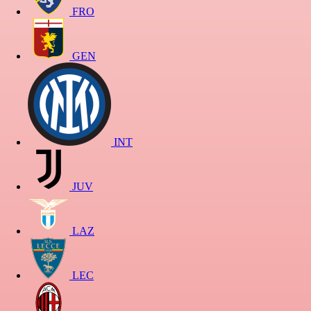
FRO
GEN
INT
JUV
LAZ
LEC