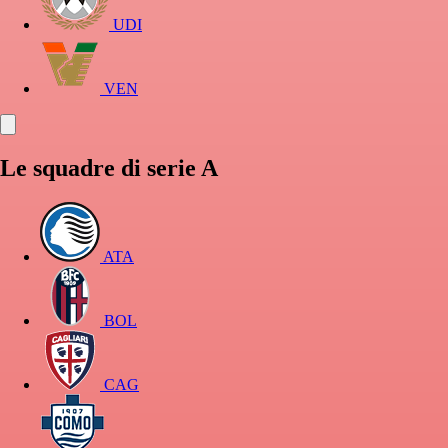
UDI
VEN
Le squadre di serie A
ATA
BOL
CAG