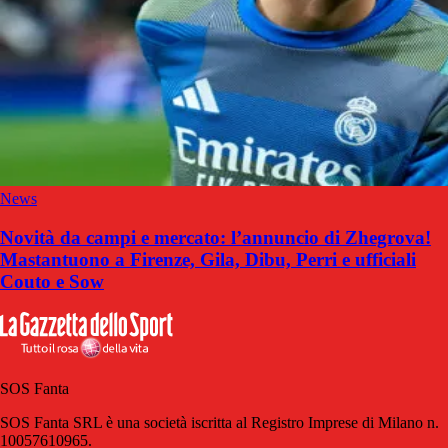
News
Novità da campi e mercato: l’annuncio di Zhegrova!
Mastantuono a Firenze, Gila, Dibu, Perri e ufficiali
Couto e Sow
SOS Fanta
SOS Fanta SRL è una società iscritta al Registro Imprese di Milano n.
10057610965.