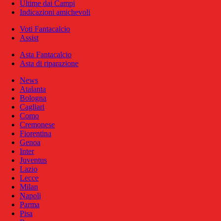
Ultime dai Campi
Indicazioni amichevoli
Voti Fantacalcio
Assist
Asta Fantacalcio
Asta di riparazione
News
Atalanta
Bologna
Cagliari
Como
Cremonese
Fiorentina
Genoa
Inter
Juventus
Lazio
Lecce
Milan
Napoli
Parma
Pisa