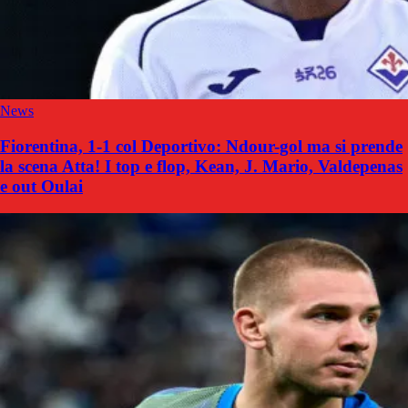
News
Fiorentina, 1-1 col Deportivo: Ndour-gol ma si prende
la scena Atta! I top e flop, Kean, J. Mario, Valdepenas
e out Oulai