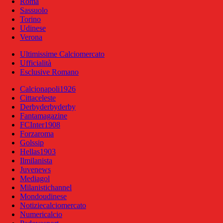
Roma
Sassuolo
Torino
Udinese
Verona
Ultimissime Calciomercato
Ufficialità
Esclusive Romano
Calcionapoli1926
Cittaceleste
Derbyderbyderby
Fantamagazine
FCInter1908
Forzaroma
Golssip
Hellas1903
Ilmilanista
Juvenews
Mediagol
Milanistichannel
Mondoudinese
Notiziecalciomercato
Numericalcio