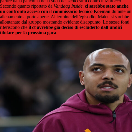
partire dalla panchina nella sfida dei sedicesimi contro il Marocco.
Secondo quanto riportato da
Vandaag Inside
,
ci sarebbe stato anche
un confronto acceso con il commissario tecnico Koeman
durante un
allenamento a porte aperte. Al termine dell’episodio, Malen si sarebbe
allontanato dal gruppo mostrando evidente disappunto. Le stesse fonti
riferiscono che
il ct avrebbe già deciso di escluderlo dall’undici
titolare per la prossima gara
.