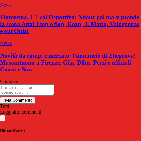
News
Fiorentina, 1-1 col Deportivo: Ndour-gol ma si prende
la scena Atta! I top e flop, Kean, J. Mario, Valdepenas
e out Oulai
News
Novità da campi e mercato: l’annuncio di Zhegrova!
Mastantuono a Firenze, Gila, Dibu, Perri e ufficiali
Couto e Sow
Commenti
Invia Commento
Tutti
Leggi altri commenti
Ultime Notizie