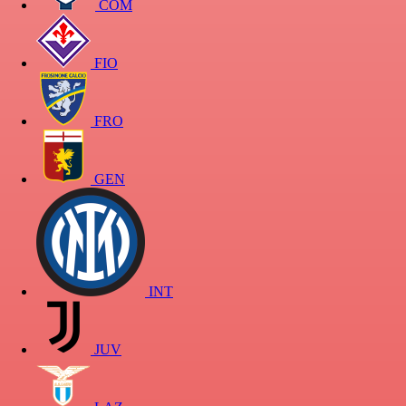
COM
FIO
FRO
GEN
INT
JUV