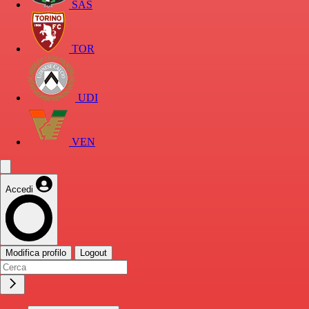
SAS
TOR
UDI
VEN
Accedi
Modifica profilo
Logout