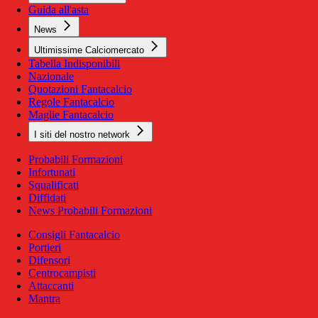
Guida all'asta
News
Ultimissime Calciomercato
Tabella Indisponibili
Nazionale
Quotazioni Fantacalcio
Regole Fantacalcio
Maglie Fantacalcio
I siti del nostro network
Probabili Formazioni
Infortunati
Squalificati
Diffidati
News Probabili Formazioni
Consigli Fantacalcio
Portieri
Difensori
Centrocampisti
Attaccanti
Mantra