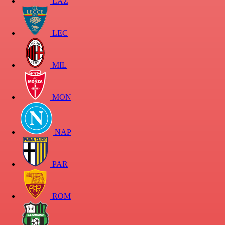
LAZ
LEC
MIL
MON
NAP
PAR
ROM