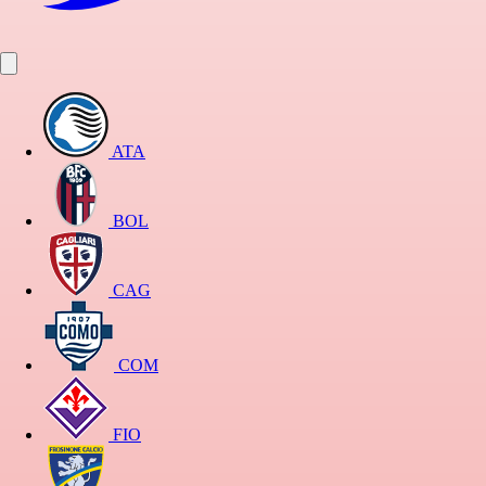
ATA
BOL
CAG
COM
FIO