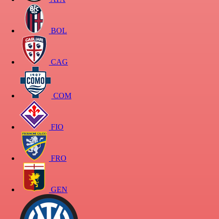
BOL
CAG
COM
FIO
FRO
GEN