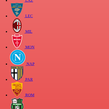
LAZ
LEC
MIL
MON
NAP
PAR
ROM