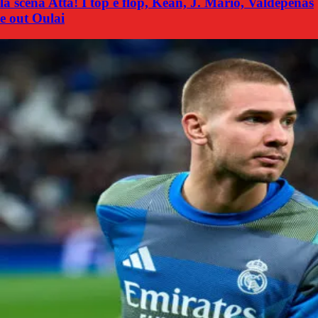
la scena Atta! I top e flop, Kean, J. Mario, Valdepenas
e out Oulai