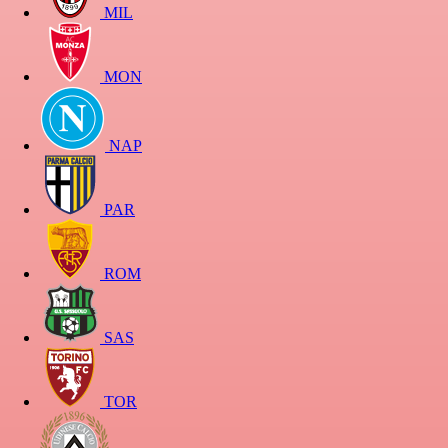
MIL
MON
NAP
PAR
ROM
SAS
TOR