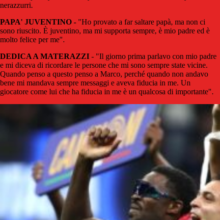
nerazzurri.
PAPA' JUVENTINO -
"Ho provato a far saltare papà, ma non ci
sono riuscito. È juventino, ma mi supporta sempre, è mio padre ed è
molto felice per me".
DEDICA A MATERAZZI
- "Il giorno prima parlavo con mio padre
e mi diceva di ricordare le persone che mi sono sempre state vicine.
Quando penso a questo penso a Marco, perché quando non andavo
bene mi mandava sempre messaggi e aveva fiducia in me. Un
giocatore come lui che ha fiducia in me è un qualcosa di importante".