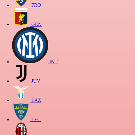
FRO
GEN
INT
JUV
LAZ
LEC