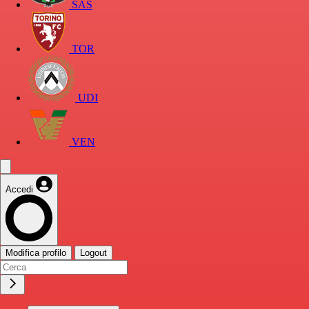
SAS
TOR
UDI
VEN
Accedi
Modifica profilo
Logout