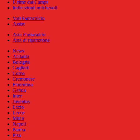
Ultime dai Campi
Indicazioni amichevoli
Voti Fantacalcio
Assist
Asta Fantacalcio
Asta di riparazione
News
Atalanta
Bologna
Cagliari
Como
Cremonese
Fiorentina
Genoa
Inter
Juventus
Lazio
Lecce
Milan
Napoli
Parma
Pisa