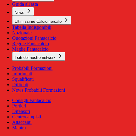
Guida all'asta
News
Ultimissime Calciomercato
Tabella Indisponibili
Nazionale
Quotazioni Fantacalcio
Regole Fantacalcio
Maglie Fantacalcio
I siti del nostro network
Probabili Formazioni
Infortunati
Squalificati
Diffidati
News Probabili Formazioni
Consigli Fantacalcio
Portieri
Difensori
Centrocampisti
Attaccanti
Mantra