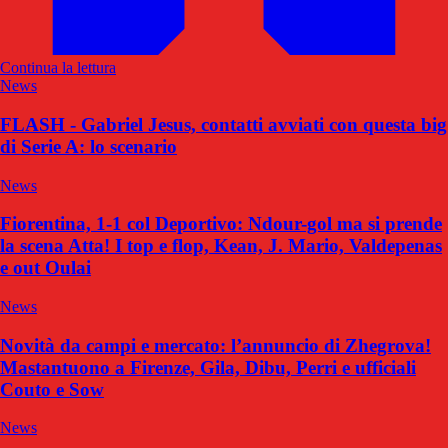
Continua la lettura
News
FLASH - Gabriel Jesus, contatti avviati con questa big
di Serie A: lo scenario
News
Fiorentina, 1-1 col Deportivo: Ndour-gol ma si prende
la scena Atta! I top e flop, Kean, J. Mario, Valdepenas
e out Oulai
News
Novità da campi e mercato: l’annuncio di Zhegrova!
Mastantuono a Firenze, Gila, Dibu, Perri e ufficiali
Couto e Sow
News