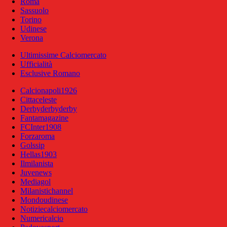
Roma
Sassuolo
Torino
Udinese
Verona
Ultimissime Calciomercato
Ufficialità
Esclusive Romano
Calcionapoli1926
Cittaceleste
Derbyderbyderby
Fantamagazine
FCInter1908
Forzaroma
Golssip
Hellas1903
Ilmilanista
Juvenews
Mediagol
Milanistichannel
Mondoudinese
Notiziecalciomercato
Numericalcio