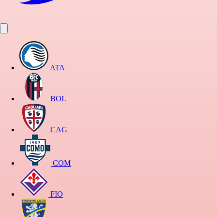
ATA
BOL
CAG
COM
FIO