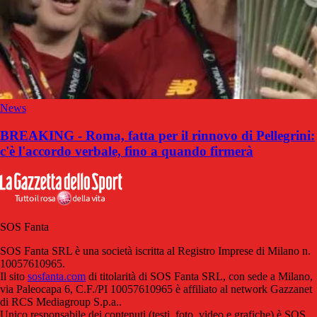
News
BREAKING - Roma, fatta per il rinnovo di Pellegrini:
c'è l'accordo verbale, fino a quando firmerà
SOS Fanta
SOS Fanta SRL è una società iscritta al Registro Imprese di Milano n.
10057610965.
Il sito
sosfanta.com
di titolarità di SOS Fanta SRL, con sede a Milano,
via Paleocapa 6, C.F./PI 10057610965 è affiliato al network Gazzanet
di RCS Mediagroup S.p.a..
Unico responsabile dei contenuti (testi, foto, video e grafiche) è SOS