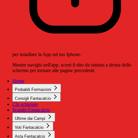
per installare la App sul tuo Iphone.
Mentre navighi nell'app, scorri il dito da sinistra a destra dello
schermo per tornare alle pagine precedenti
Home
Probabili Formazioni
Consigli Fantacalcio
Chi schierare
Scambi Fantacalcio
Ultime dai Campi
Voti Fantacalcio
Asta Fantacalcio