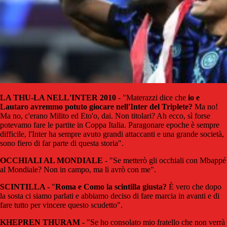
LA THU-LA NELL'INTER 2010
- "Materazzi dice che
io e
Lautaro avremmo potuto giocare nell'Inter del Triplete?
Ma no!
Ma no, c'erano Milito ed Eto'o, dai. Non titolari? Ah ecco, sì forse
potevamo fare le partite in Coppa Italia. Paragonare epoche è sempre
difficile, l'Inter ha sempre avuto grandi attaccanti e una grande società,
sono fiero di far parte di questa storia".
OCCHIALI AL MONDIALE
- "Se metterò gli occhiali con Mbappé
al Mondiale? Non in campo, ma li avrò con me".
SCINTILLA -
"
Roma e Como la scintilla giusta?
È vero che dopo
la sosta ci siamo parlati e abbiamo deciso di fare marcia in avanti e di
fare tutto per vincere questo scudetto".
KHEPREN THURAM -
"Se ho consolato mio fratello che non verrà