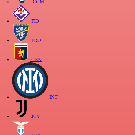
COM
FIO
FRO
GEN
INT
JUV