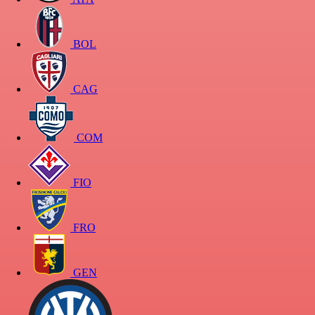
BOL
CAG
COM
FIO
FRO
GEN