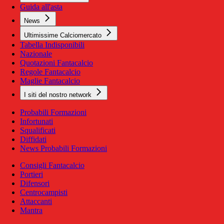
Guida all'asta
News
Ultimissime Calciomercato
Tabella Indisponibili
Nazionale
Quotazioni Fantacalcio
Regole Fantacalcio
Maglie Fantacalcio
I siti del nostro network
Probabili Formazioni
Infortunati
Squalificati
Diffidati
News Probabili Formazioni
Consigli Fantacalcio
Portieri
Difensori
Centrocampisti
Attaccanti
Mantra