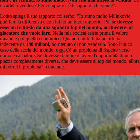
il cartello vendesi? Per comprare c'è bisogno di chi vende".
Lotito spiega il suo rapporto col serbo: "Io stimo molto Milinkovic,
può fare la differenza e con lui ho un buon rapporto. Poi
s
e dovesse
essermi richiesto da una squadra top nel mondo, io chiederei al
giocatore che vuole fare
. Nella mia società esiste prima il valore
umano e poi quello economico. Quando mi fu fatta un'offerta
indecente da
140 milioni
, ho ritenuto di non venderlo. Sono l'unico
caso della storia del mondo, oggi c'è un problema di rispetto verso
uomo e calciatore. Se dovesse stabilire di avere l'opportunità di una
piazza completamente diversa, che deve essere al top del mondo, allora
mi porrei il problema", conclude.