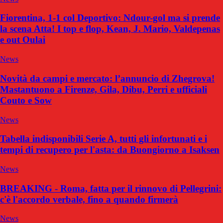
Fiorentina, 1-1 col Deportivo: Ndour-gol ma si prende
la scena Atta! I top e flop, Kean, J. Mario, Valdepenas
e out Oulai
News
Novità da campi e mercato: l’annuncio di Zhegrova!
Mastantuono a Firenze, Gila, Dibu, Perri e ufficiali
Couto e Sow
News
Tabella indisponibili Serie A, tutti gli infortunati e i
tempi di recupero per l'asta: da Buongiorno a Isaksen
News
BREAKING - Roma, fatta per il rinnovo di Pellegrini:
c'è l'accordo verbale, fino a quando firmerà
News