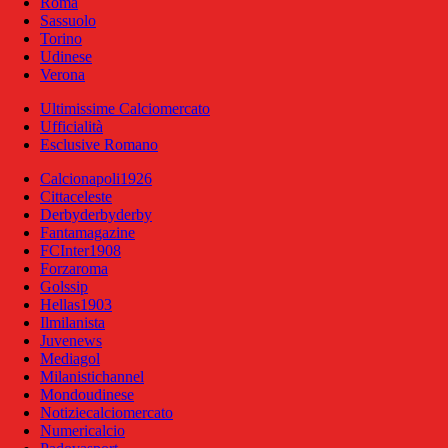
Roma
Sassuolo
Torino
Udinese
Verona
Ultimissime Calciomercato
Ufficialità
Esclusive Romano
Calcionapoli1926
Cittaceleste
Derbyderbyderby
Fantamagazine
FCInter1908
Forzaroma
Golssip
Hellas1903
Ilmilanista
Juvenews
Mediagol
Milanistichannel
Mondoudinese
Notiziecalciomercato
Numericalcio