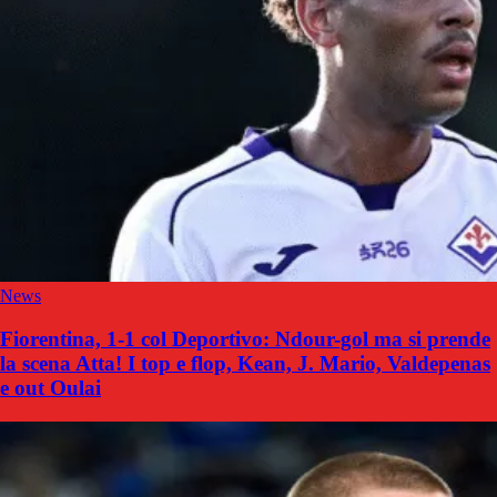
News
Fiorentina, 1-1 col Deportivo: Ndour-gol ma si prende
la scena Atta! I top e flop, Kean, J. Mario, Valdepenas
e out Oulai