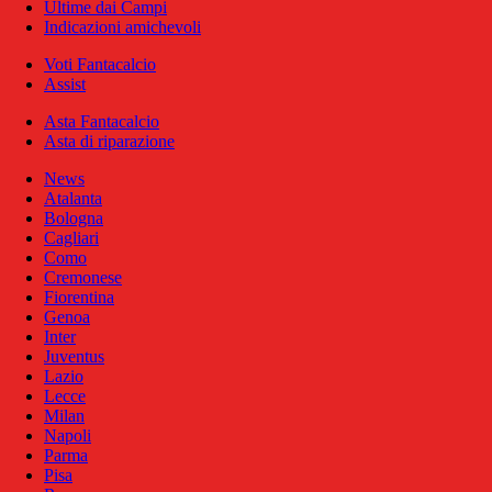
Ultime dai Campi
Indicazioni amichevoli
Voti Fantacalcio
Assist
Asta Fantacalcio
Asta di riparazione
News
Atalanta
Bologna
Cagliari
Como
Cremonese
Fiorentina
Genoa
Inter
Juventus
Lazio
Lecce
Milan
Napoli
Parma
Pisa