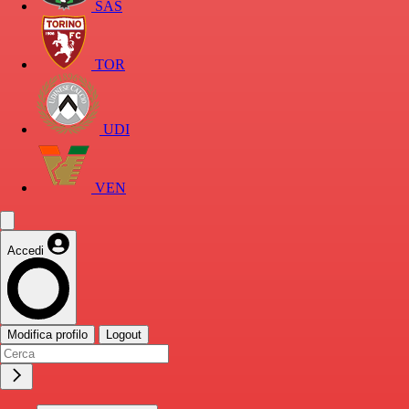
SAS
TOR
UDI
VEN
Accedi
Modifica profilo
Logout