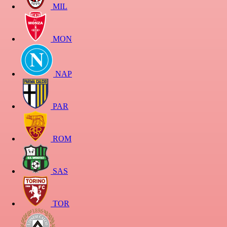
MIL
MON
NAP
PAR
ROM
SAS
TOR