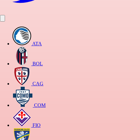
ATA
BOL
CAG
COM
FIO