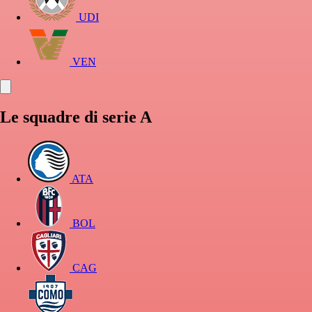
UDI
VEN
Le squadre di serie A
ATA
BOL
CAG