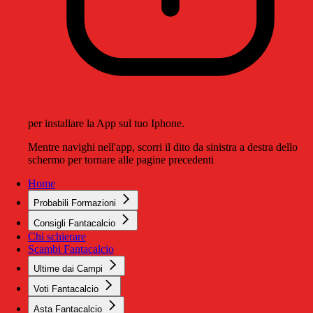
per installare la App sul tuo Iphone.
Mentre navighi nell'app, scorri il dito da sinistra a destra dello
schermo per tornare alle pagine precedenti
Home
Probabili Formazioni
Consigli Fantacalcio
Chi schierare
Scambi Fantacalcio
Ultime dai Campi
Voti Fantacalcio
Asta Fantacalcio