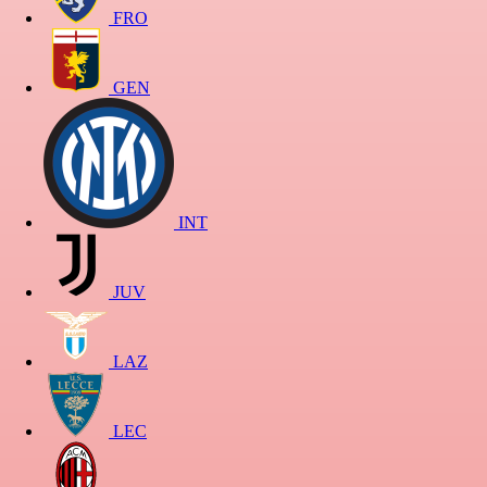
FRO
GEN
INT
JUV
LAZ
LEC