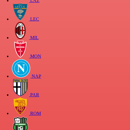
LAZ
LEC
MIL
MON
NAP
PAR
ROM