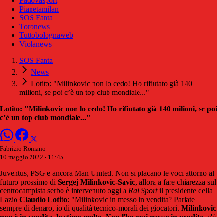
Padovasport
Pianetamilan
SOS Fanta
Toronews
Tuttobolognaweb
Violanews
SOS Fanta
News
Lotito: "Milinkovic non lo cedo! Ho rifiutato già 140
milioni, se poi c’è un top club mondiale..."
Lotito: "Milinkovic non lo cedo! Ho rifiutato già 140 milioni, se poi
c’è un top club mondiale..."
Fabrizio Romano
10 maggio 2022 - 11:45
Juventus, PSG e ancora Man United. Non si placano le voci attorno al
futuro prossimo di
Sergej Milinkovic-Savic
, allora a fare chiarezza sul
centrocampista serbo è intervenuto oggi a
Rai Sport
il presidente della
Lazio
Claudio Lotito
: "Milinkovic in messo in vendita? Parlate
sempre di denaro, io di qualità tecnico-morali dei giocatori.
Milinkovic
non è in vendita, lo stimo molto. Non l'ho mai messo in vendita
, c'è