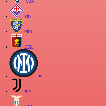
COM
FIO
FRO
GEN
INT
JUV