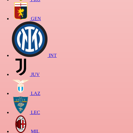
GEN
INT
JUV
LAZ
LEC
MIL