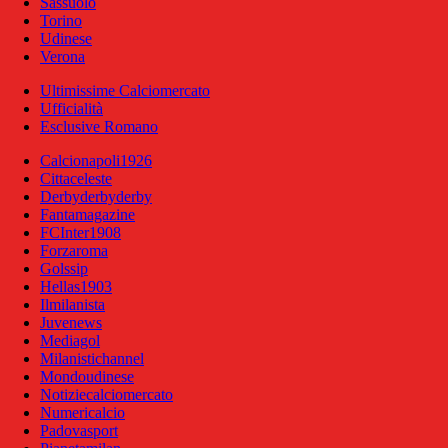
Sassuolo
Torino
Udinese
Verona
Ultimissime Calciomercato
Ufficialità
Esclusive Romano
Calcionapoli1926
Cittaceleste
Derbyderbyderby
Fantamagazine
FCInter1908
Forzaroma
Golssip
Hellas1903
Ilmilanista
Juvenews
Mediagol
Milanistichannel
Mondoudinese
Notiziecalciomercato
Numericalcio
Padovasport