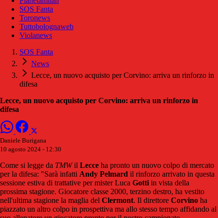
Pianetamilan
SOS Fanta
Toronews
Tuttobolognaweb
Violanews
SOS Fanta
News
Lecce, un nuovo acquisto per Corvino: arriva un rinforzo in
difesa
Lecce, un nuovo acquisto per Corvino: arriva un rinforzo in
difesa
Daniele Burigana
10 agosto 2024 - 12:30
Come si legge da
TMW
il
Lecce
ha pronto un nuovo colpo di mercato
per la difesa: "Sarà infatti
Andy Pelmard
il rinforzo arrivato in questa
sessione estiva di trattative per mister Luca
Gotti
in vista della
prossima stagione. Giocatore classe 2000, terzino destro, ha vestito
nell'ultima stagione la maglia del
Clermont
. Il direttore
Corvino
ha
piazzato un altro colpo in prospettiva ma allo stesso tempo affidando al
suo allenatore un giocatore pronto per il nostro campionato.