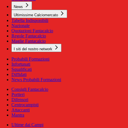
News
Ultimissime Calciomercato
Tabella Indisponibili
Nazionale
Quotazioni Fantacalcio
Regole Fantacalcio
Maglie Fantacalcio
I siti del nostro network
Probabili Formazioni
Infortunati
Squalificati
Diffidati
News Probabili Formazioni
Consigli Fantacalcio
Portieri
Difensori
Centrocampisti
Attaccanti
Mantra
Ultime dai Campi