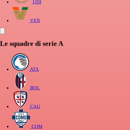
UDI
VEN
Le squadre di serie A
ATA
BOL
CAG
COM