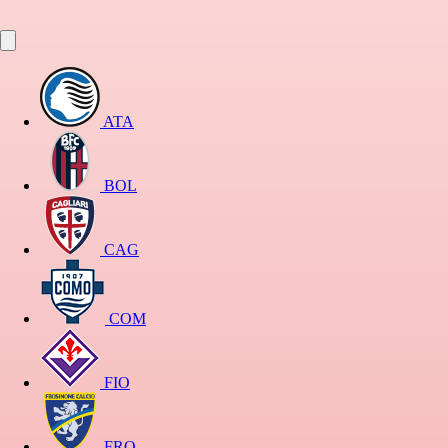
ATA
BOL
CAG
COM
FIO
FRO