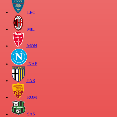
LEC
MIL
MON
NAP
PAR
ROM
SAS