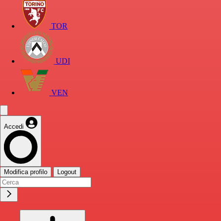
TOR
UDI
VEN
Accedi
Modifica profilo
Logout