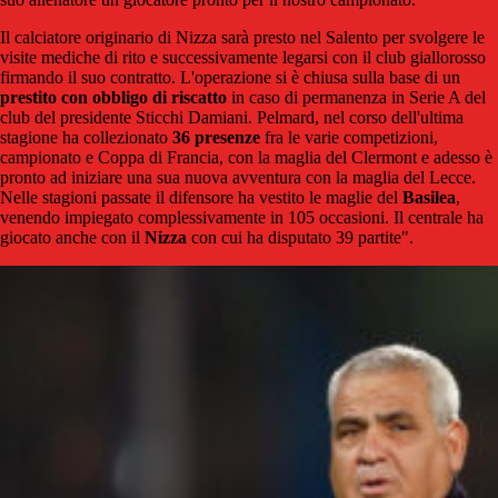
Il calciatore originario di Nizza sarà presto nel Salento per svolgere le
visite mediche di rito e successivamente legarsi con il club giallorosso
firmando il suo contratto. L'operazione si è chiusa sulla base di un
prestito con obbligo di riscatto
in caso di permanenza in Serie A del
club del presidente Sticchi Damiani. Pelmard, nel corso dell'ultima
stagione ha collezionato
36 presenze
fra le varie competizioni,
campionato e Coppa di Francia, con la maglia del Clermont e adesso è
pronto ad iniziare una sua nuova avventura con la maglia del Lecce.
Nelle stagioni passate il difensore ha vestito le maglie del
Basilea
,
venendo impiegato complessivamente in 105 occasioni. Il centrale ha
giocato anche con il
Nizza
con cui ha disputato 39 partite".