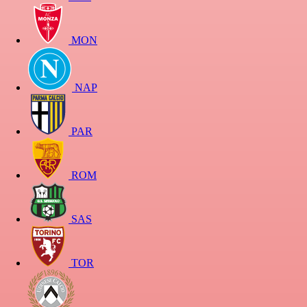
MON
NAP
PAR
ROM
SAS
TOR